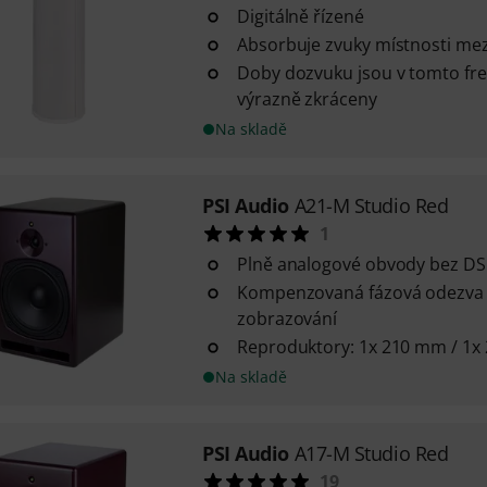
Digitálně řízené
Absorbuje zvuky místnosti mez
Doby dozvuku jsou v tomto fr
výrazně zkráceny
Na skladě
PSI Audio
A21-M Studio Red
1
Plně analogové obvody bez D
Kompenzovaná fázová odezva 
zobrazování
Reproduktory: 1x 210 mm / 1x
Na skladě
PSI Audio
A17-M Studio Red
19