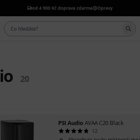
od 4 900 Kč doprava zdarma
Opravy
Začí
io
20
PSI Audio
AVAA C20 Black
12
Absorbuje zvuky místnosti mez