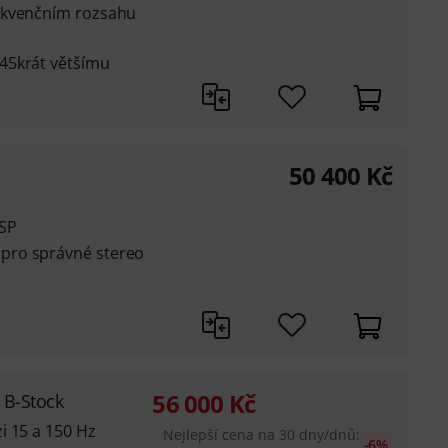
ekvenčním rozsahu
45krát většímu
50 400
Kč
DSP
pro správné stereo
56 000
Kč
 B-Stock
i 15 a 150 Hz
Nejlepší cena na 30 dny/dnů
:
-6%