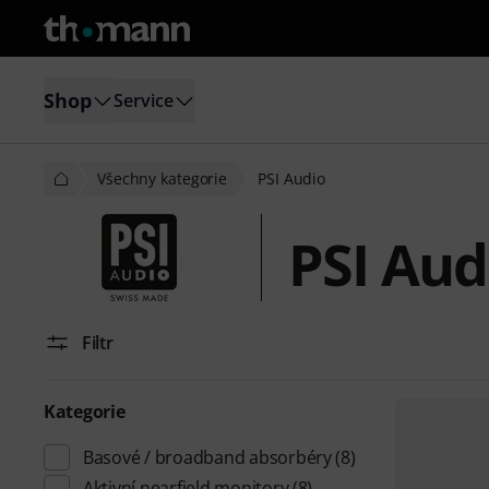
Shop
Service
Všechny kategorie
PSI Audio
PSI Aud
Filtr
Kategorie
Basové / broadband absorbéry
(8)
Aktivní nearfield monitory
(8)