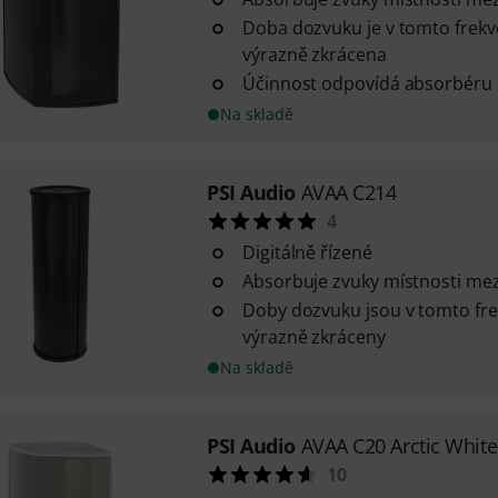
Doba dozvuku je v tomto frek
výrazně zkrácena
Účinnost odpovídá absorbéru 25
Na skladě
PSI Audio
AVAA C214
4
Digitálně řízené
Absorbuje zvuky místnosti mez
Doby dozvuku jsou v tomto fr
výrazně zkráceny
Na skladě
PSI Audio
AVAA C20 Arctic White
10