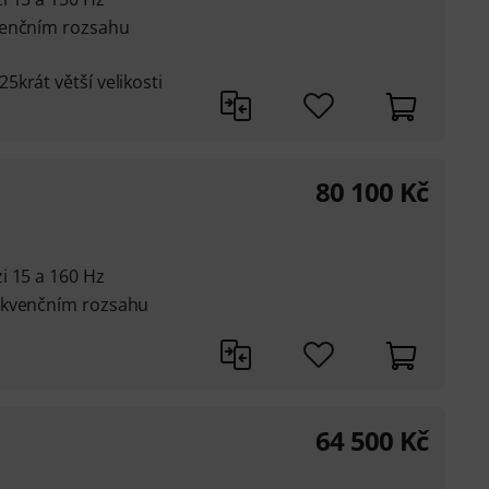
venčním rozsahu
krát větší velikosti
80 100
Kč
i 15 a 160 Hz
ekvenčním rozsahu
64 500
Kč