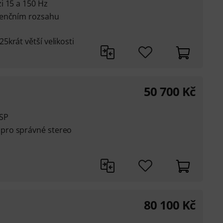
i 15 a 150 Hz
venčním rozsahu
krát větší velikosti
50 700
Kč
DSP
pro správné stereo
80 100
Kč