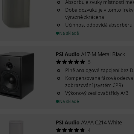
Absorbuje zvuky místnosti mez
Doba dozvuku je v tomto frek
výrazně zkrácena
Účinnost odpovídá absorbéru 25
Na skladě
PSI Audio
A17-M Metal Black
5
Plně analogové zapojení bez 
Kompenzovaná fázová odezva 
zobrazování (systém CPR)
Výkonový zesilovač třídy A/B
Na skladě
PSI Audio
AVAA C214 White
4