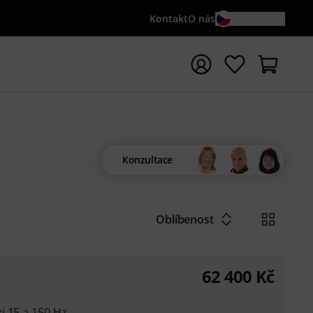
Kontakt
O nás
CS / KČ
t vyhledávání s vyhledávaným výrazem {searchTerm}
Konzultace
Oblíbenost
62 400
Kč
i 15 a 150 Hz