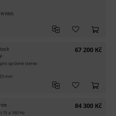
0 W RMS
67 200
Kč
Stock
SP
pro správné stereo
 25 mm
84 300
Kč
hite
i 15 a 160 Hz