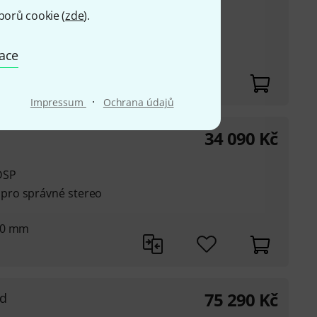
SP
borů cookie (
zde
).
pro správné stereo
mace
 20 mm
·
Impressum
Ochrana údajů
34 090
Kč
DSP
pro správné stereo
 20 mm
75 290
Kč
ed