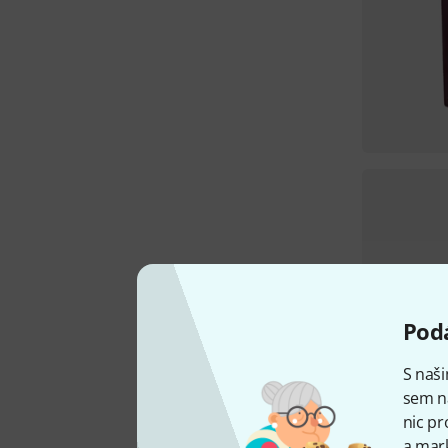
Podá
S naši
sem n
nic pr
a mark