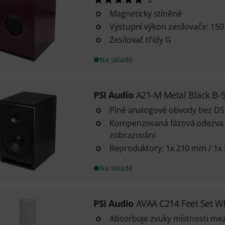
Magneticky stíněné
Výstupní výkon zesilovače: 15
Zesilovač třídy G
Na skladě
PSI Audio
A21-M Metal Black B-
Plně analogové obvody bez D
Kompenzovaná fázová odezva 
zobrazování
Reproduktory: 1x 210 mm / 1x
Na skladě
PSI Audio
AVAA C214 Feet Set W
Absorbuje zvuky místnosti mez