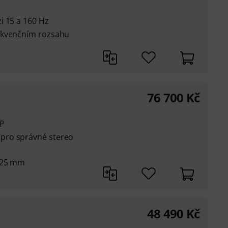
i 15 a 160 Hz
ekvenčním rozsahu
76 700
Kč
SP
pro správné stereo
 25 mm
48 490
Kč