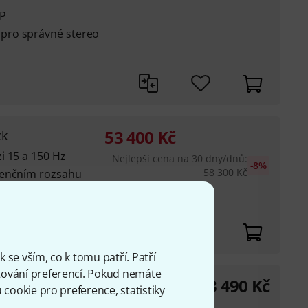
SP
pro správné stereo
53 400
Kč
ck
i 15 a 150 Hz
Nejlepší cena na 30 dny/dnů
:
-8%
58 300
Kč
venčním rozsahu
krát větší velikosti
 se vším, co k tomu patří. Patří
ování preferencí. Pokud nemáte
33 490
Kč
cookie pro preference, statistiky