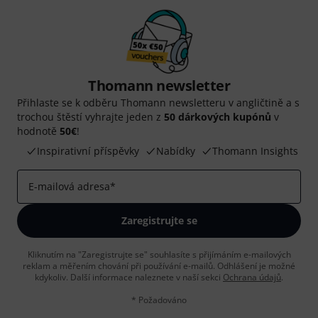
Thomann newsletter
Přihlaste se k odběru Thomann newsletteru v angličtině a s
trochou štěstí vyhrajte jeden z
50 dárkových kupónů
v
hodnotě
50€
!
Inspirativní příspěvky
Nabídky
Thomann Insights
E-mailová adresa
*
Zaregistrujte se
Kliknutím na "Zaregistrujte se" souhlasíte s přijímáním e-mailových
reklam a měřením chování při používání e-mailů. Odhlášení je možné
kdykoliv. Další informace naleznete v naší sekci
Ochrana údajů
.
* Požadováno