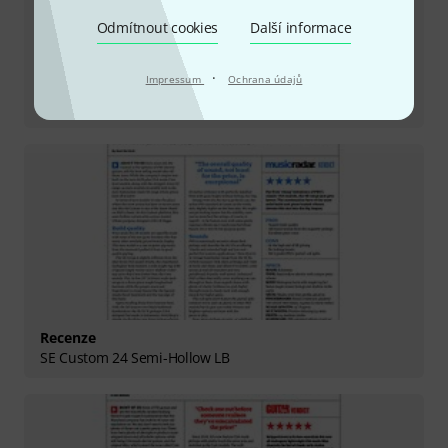
Odmítnout cookies
Další informace
·
Impressum
Ochrana údajů
Recenze
SE CE 24 Standard Satin CH
Recenze
SE Custom 24 Semi-Hollow LB