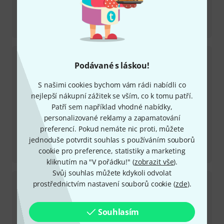
Recenze
Fiore HH Satin Black Hyacinth
Podávané s láskou!
S našimi cookies bychom vám rádi nabídli co
nejlepší nákupní zážitek se vším, co k tomu patří.
Patří sem například vhodné nabídky,
personalizované reklamy a zapamatování
preferencí. Pokud nemáte nic proti, můžete
jednoduše potvrdit souhlas s používáním souborů
Recenze
cookie pro preference, statistiky a marketing
SE Special Semi-Hollow LB 2025
kliknutím na "V pořádku!" (
zobrazit vše
).
Svůj souhlas můžete kdykoli odvolat
prostřednictvím nastavení souborů cookie (
zde
).
Souhlasím