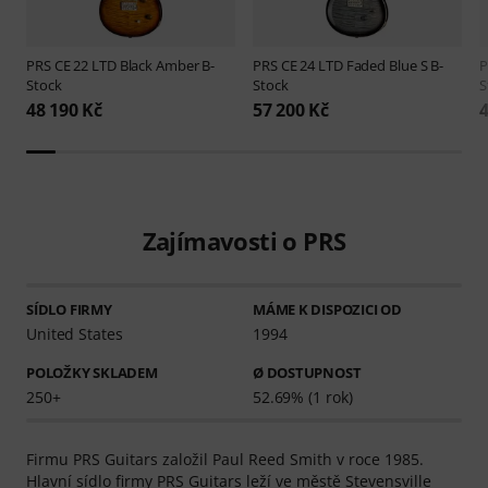
PRS
CE 22 LTD Black Amber B-
PRS
CE 24 LTD Faded Blue S B-
Stock
Stock
S
48 190 Kč
57 200 Kč
4
Zajímavosti o PRS
SÍDLO FIRMY
MÁME K DISPOZICI OD
United States
1994
POLOŽKY SKLADEM
Ø DOSTUPNOST
250+
52.69% (1 rok)
Firmu PRS Guitars založil Paul Reed Smith v roce 1985.
Hlavní sídlo firmy PRS Guitars leží ve městě Stevensville