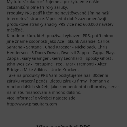
My tuto záruku rozšiřujeme a poskytujeme našim
zákazníkům plné tři roky záruky.
Produkty PRS patří k těm nejnavštěvovanějším na naší
internetové stránce. V poslední době zaznamenávají
produktové stránky značky PRS více než 600.000 návštěv
měsíčně.
K hudebníkům, kteří používají vybavení PRS, patří mimo
jiné známé osobnosti jako Ace - Skunk Anansie, Carlos
Santana - Santana , Chad Kroeger - Nickelback, Chris
Henderson - 3 Doors Down , Dweezil Zappa - Zappa Plays
Zappa , Gary Grainger , Gerry Leonhard - Spooky Ghost ,
John Wesley - Porcupine Tree , Mark Tremonti - Alter
Bridge a Mike Adkins - Uncle Kracker .
Také na produkty PRS Vám poskytujeme naši 30denní
záruku vrácení peněz, 3letou záruku firmy Thomann a
mnoho dalších služeb, jako kompententní odborníky, servis
na místě, financování a mnoho dalšího.
Více informací o výrobci najdete zde:
http://www.prsguitars.com