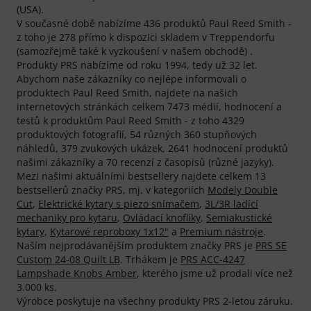
(USA).
V současné době nabízíme 436 produktů Paul Reed Smith -
z toho je 278 přímo k dispozici skladem v Treppendorfu
(samozřejmě také k vyzkoušení v našem obchodě) .
Produkty PRS nabízíme od roku 1994, tedy už 32 let.
Abychom naše zákazníky co nejlépe informovali o
produktech Paul Reed Smith, najdete na našich
internetových stránkách celkem 7473 médií, hodnocení a
testů k produktům Paul Reed Smith - z toho 4329
produktových fotografií, 54 různých 360 stupňových
náhledů, 379 zvukových ukázek, 2641 hodnocení produktů
našimi zákazníky a 70 recenzí z časopisů (různé jazyky).
Mezi našimi aktuálními bestsellery najdete celkem 13
bestsellerů značky PRS, mj. v kategoriích
Modely Double
Cut
,
Elektrické kytary s piezo snímačem
,
3L/3R ladící
mechaniky pro kytaru
,
Ovládací knoflíky
,
Semiakustické
kytary
,
Kytarové reproboxy 1x12"
a
Premium nástroje
.
Naším nejprodávanějším produktem značky PRS je
PRS SE
Custom 24-08 Quilt LB
. Trhákem je
PRS ACC-4247
Lampshade Knobs Amber
, kterého jsme už prodali více než
3.000 ks.
Výrobce poskytuje na všechny produkty PRS 2-letou záruku.