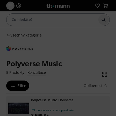
Začít 
Všechny kategorie
Polyverse Music
Konzultace
5
Produkty
·
Filtr
Oblíbenost
Polyverse Music
Filterverse
Licence ke stažení produktu
3 599
Kč