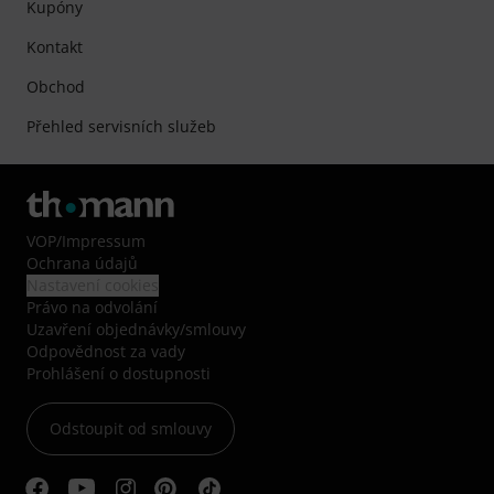
Kupóny
Kontakt
Obchod
Přehled servisních služeb
VOP
/
Impressum
Ochrana údajů
Nastavení cookies
Právo na odvolání
Uzavření objednávky/smlouvy
Odpovědnost za vady
Prohlášení o dostupnosti
Odstoupit od smlouvy