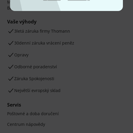
Můžete bezpečně platit těmito metodami: Dobírka,
Bankovní převod, PayPal nebo Kreditní karta.
Vaše výhody
3letá záruka firmy Thomann
30denní záruka vrácení peněz
Opravy
Odborné poradenství
Záruka Spokojenosti
Největší evropský sklad
Servis
Poštovné a doba doručení
Centrum nápovědy