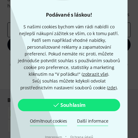
hodnotě
50€
!
Inspirativní příspěvky
Podávané s láskou!
Nabídky
Thomann Insights
S našimi cookies bychom vám rádi nabídli co
E-mailová adresa
*
nejlepší nákupní zážitek se vším, co k tomu patří.
Patří sem například vhodné nabídky,
Zaregistrujte se
personalizované reklamy a zapamatování
preferencí. Pokud nemáte nic proti, můžete
Kliknutím na "Zaregistrujte se" souhlasíte s přijímáním e-mailových
jednoduše potvrdit souhlas s používáním souborů
reklam a měřením chování při používání e-mailů. Odhlášení je možné
cookie pro preference, statistiky a marketing
kdykoliv. Další informace naleznete v naší sekci
Ochrana údajů
.
kliknutím na "V pořádku!" (
zobrazit vše
).
* Požadováno
Svůj souhlas můžete kdykoli odvolat
prostřednictvím nastavení souborů cookie (
zde
).
Bezpečný nákup i platba
Souhlasím
Odmítnout cookies
Další informace
·
Impressum
Ochrana údajů