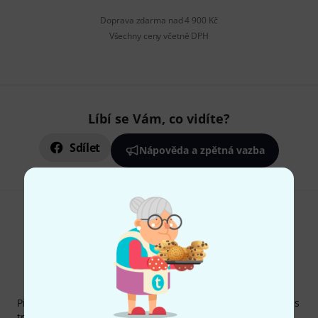
Doprava zdarma nad 4 900 Kč
Všechny ceny včetně DPH
Líbí se Vám, co vidíte?
Sdílet
Nápověda a zpětná vazba
Thomann newsletter
Přihlaste se k odběru Thomann newsletteru v angličtině a s
trochou štěstí vyhrajte jeden z
50 dárkových kupónů
v