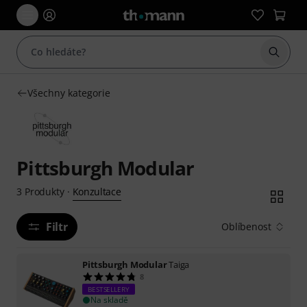
Začít 
Všechny kategorie
Pittsburgh Modular
Konzultace
3
Produkty
·
Filtr
Oblíbenost
Pittsburgh Modular
Taiga
8
BESTSELLERY
Na skladě