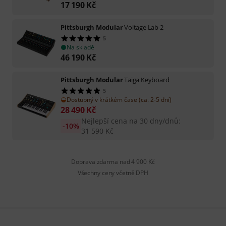
17 190
Kč
Pittsburgh Modular
Voltage Lab 2
5
Na skladě
46 190
Kč
Pittsburgh Modular
Taiga Keyboard
5
Dostupný v krátkém čase (ca. 2-5 dní)
28 490
Kč
Nejlepší cena na 30 dny/dnů
:
-10%
31 590
Kč
Doprava zdarma nad 4 900 Kč
Všechny ceny včetně DPH