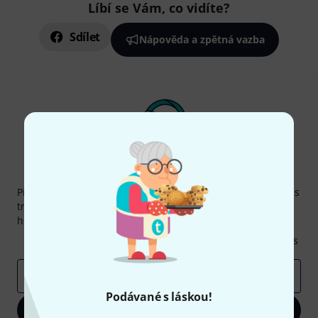
Líbí se Vám, co vidíte?
Sdílet
Nápověda a zpětná vazba
Thomann newsletter
Přihlaste se k odběru Thomann newsletteru v angličtině a s
trochou štěstí vyhrajte jeden z
50 dárkových kupónů
v
hodnotě
50€
!
Inspirativní příspěvky
Nabídky
Thomann Insights
E-mailová adresa
*
Podávané s láskou!
Zaregistrujte se