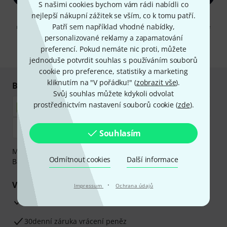
S našimi cookies bychom vám rádi nabídli co
nejlepší nákupní zážitek se vším, co k tomu patří.
Kliknutím na "Zaregistrujte se" souhlasíte s přijímáním e-mailových
Patří sem například vhodné nabídky,
reklam a měřením chování při používání e-mailů. Odhlášení je možné
kdykoliv. Další informace naleznete v naší sekci
Ochrana údajů
.
personalizované reklamy a zapamatování
preferencí. Pokud nemáte nic proti, můžete
* Požadováno
jednoduše potvrdit souhlas s používáním souborů
cookie pro preference, statistiky a marketing
kliknutím na "V pořádku!" (
zobrazit vše
).
Bezpečný nákup i platba
Svůj souhlas můžete kdykoli odvolat
prostřednictvím nastavení souborů cookie (
zde
).
Souhlasím
Můžete bezpečně platit těmito metodami: Dobírka,
Odmítnout cookies
Další informace
Bankovní převod, PayPal nebo Kreditní karta.
Vaše výhody
·
Impressum
Ochrana údajů
3letá záruka firmy Thomann
30denní záruka vrácení peněz