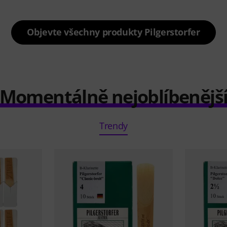
Objevte všechny produkty Pilgerstorfer
Momentálně nejoblíbenějš
Trendy