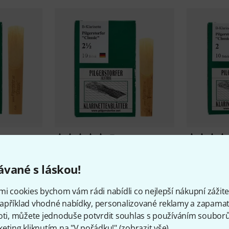
7
Bb-Clarinet
Pilgerstorfer
Classic Bb-Clarinet
Pilgerstorf
2.5
2.0
vané s láskou!
679 Kč
679 Kč
mi cookies bychom vám rádi nabídli co nejlepší nákupní zážitek
apříklad vhodné nabídky, personalizované reklamy a zapamat
oti, můžete jednoduše potvrdit souhlas s používáním souborů 
eting kliknutím na "V pořádku!" (
zobrazit vše
).