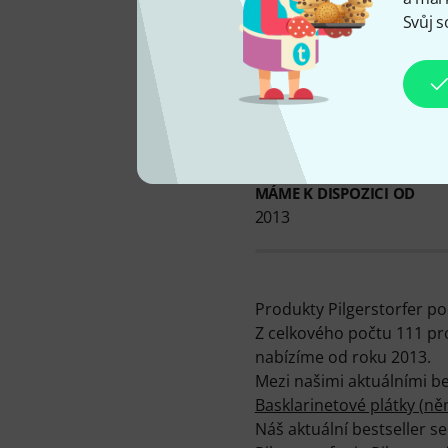
Svůj s
MÁME K DISPOZICI OD
2013
Produkty Pilgerstorfer po
Z celkového počtu 111 pro
nabízíme od roku 2013.
Mezi našimi aktuálními bes
Basklarinetové plátky (n
Náš aktuální bestseller s