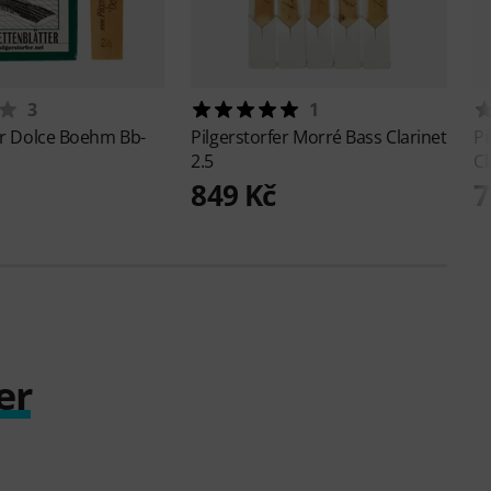
3
1
er
Dolce Boehm Bb-
Pilgerstorfer
Morré Bass Clarinet
Pi
2.5
C
849 Kč
7
er