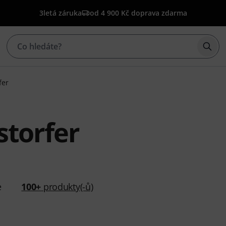
3letá záruka
od 4 900 Kč doprava zdarma
Začí
fer
storfer
e
100+
produkty(-ů)