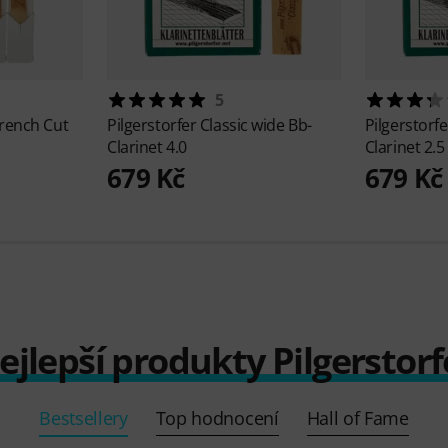
5
rench Cut
Pilgerstorfer
Classic wide Bb-
Pilgerstorf
Clarinet 4.0
Clarinet 2.5
679 Kč
679 Kč
ejlepší produkty Pilgerstorf
Bestsellery
Top hodnocení
Hall of Fame