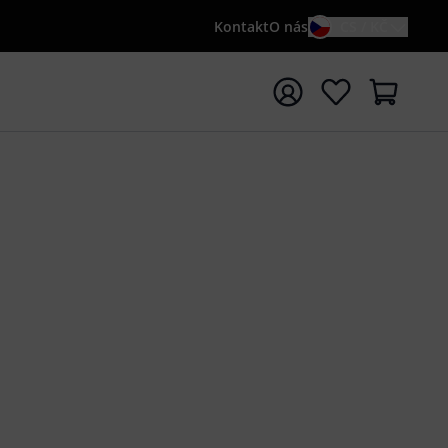
Kontakt
O nás
CS / KČ
t vyhledávání s vyhledávaným výrazem {searchTerm}