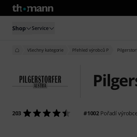
Shop
Service
Všechny kategorie
Přehled výrobců P
Pilgerstor
Pilger
203
#1002
Pořadí výrobc