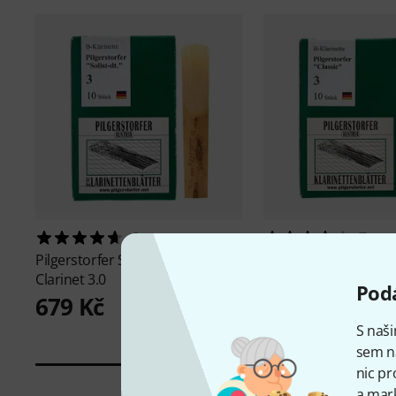
6
7
Pilgerstorfer
Solist-dt. Bb-
Pilgerstorfer
Classic 
Clarinet 3.0
3.0
Podá
679 Kč
679 Kč
S naši
sem n
nic pr
a mark