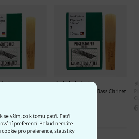
3
2
er
Classic Bb-Clarinet
Pilgerstorfer
Basso Bass Clarinet
Pi
3.0
Cl
849 Kč
6
 se vším, co k tomu patří. Patří
ování preferencí. Pokud nemáte
cookie pro preference, statistiky