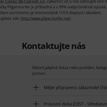
fer Classic Bb-Clarinet 3.0
. Zákazníci už u nás zakoupili více 
ky Pilgerstorfer je příkladná a s 99% nadprůměrně vysoká.
ašem sortimentu je momentálně 110 k dispozici skladem.
najdete zde:
http://www.pilgerstorfer.net/
Kontaktujte nás
Máte-li jakýkoli dotaz nebo problém, koleg
pomoci
Mějte připraveno zákaznické čísl
Provozní doba (CEST - Středoevro