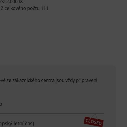
než 2.000 ks.
 Z celkového počtu 111
ové ze zákaznického centra jsou vždy připraveni
o
pský letní čas)