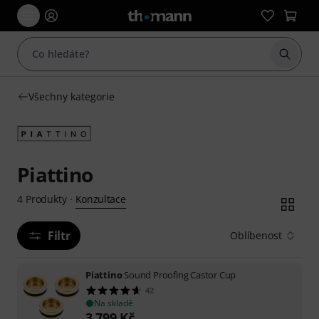
Začít 
Všechny kategorie
Piattino
Konzultace
4
Produkty
·
Filtr
Oblíbenost
Piattino
Sound Proofing Castor Cup
42
Na skladě
3 799
Kč