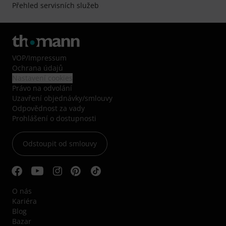
Přehled servisních služeb
VOP
/
Impressum
Ochrana údajů
Nastavení cookies
Právo na odvolání
Uzavření objednávky/smlouvy
Odpovědnost za vady
Prohlášení o dostupnosti
Odstoupit od smlouvy
O nás
Kariéra
Blog
Bazar