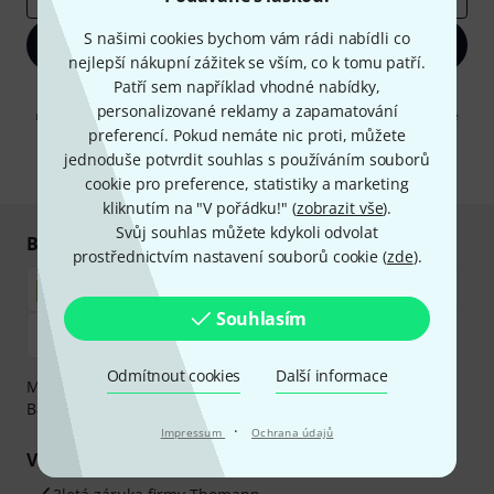
S našimi cookies bychom vám rádi nabídli co
Zaregistrujte se
nejlepší nákupní zážitek se vším, co k tomu patří.
Patří sem například vhodné nabídky,
Kliknutím na "Zaregistrujte se" souhlasíte s přijímáním e-mailových
personalizované reklamy a zapamatování
reklam a měřením chování při používání e-mailů. Odhlášení je možné
kdykoliv. Další informace naleznete v naší sekci
Ochrana údajů
.
preferencí. Pokud nemáte nic proti, můžete
jednoduše potvrdit souhlas s používáním souborů
* Požadováno
cookie pro preference, statistiky a marketing
kliknutím na "V pořádku!" (
zobrazit vše
).
Svůj souhlas můžete kdykoli odvolat
Bezpečný nákup i platba
prostřednictvím nastavení souborů cookie (
zde
).
Souhlasím
Odmítnout cookies
Další informace
Můžete bezpečně platit těmito metodami: Dobírka,
Bankovní převod, PayPal nebo Kreditní karta.
·
Impressum
Ochrana údajů
Vaše výhody