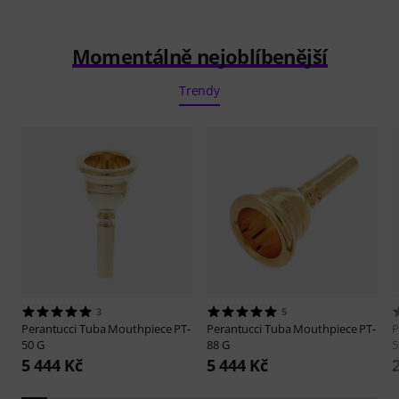
Momentálně nejoblíbenější
Trendy
3
5
Perantucci
Tuba Mouthpiece PT-
Perantucci
Tuba Mouthpiece PT-
P
50 G
88 G
5
5 444 Kč
5 444 Kč