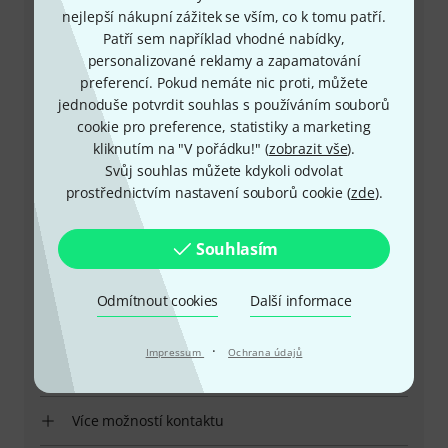
Zákaznický servis - Česko
nejlepší nákupní zážitek se vším, co k tomu patří.
Patří sem například vhodné nabídky,
personalizované reklamy a zapamatování
preferencí. Pokud nemáte nic proti, můžete
jednoduše potvrdit souhlas s používáním souborů
cookie pro preference, statistiky a marketing
+49-9546-9223-649
kliknutím na "V pořádku!" (
zobrazit vše
).
Svůj souhlas můžete kdykoli odvolat
Máte-li jakýkoli dotaz nebo problém, kolegové ze
prostřednictvím nastavení souborů cookie (
zde
).
zákaznického centra jsou vždy připraveni pomoci
Souhlasím
Mějte připraveno zákaznické číslo
Provozní doba (CEST - Středoevropský
Odmítnout cookies
Další informace
letní čas)
·
Impressum
Ochrana údajů
Zařídit zpětné volání
Více možností kontaktu