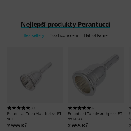
Nejlepší produkty Perantucci
Bestsellery
Top hodnocení
Hall of Fame
74
5
Perantucci
Tuba Mouthpiece PT-
Perantucci
Tuba Mouthpiece PT-
P
50+
88 MAXX
8
2 555 Kč
2 655 Kč