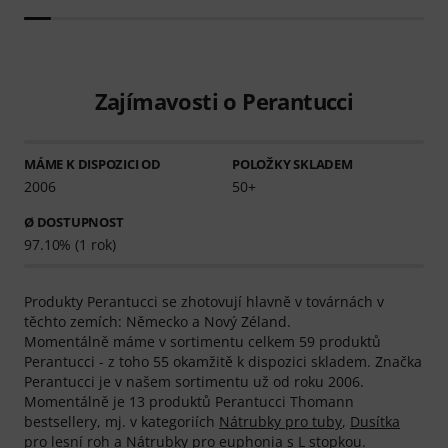
Zajímavosti o Perantucci
MÁME K DISPOZICI OD
POLOŽKY SKLADEM
2006
50+
Ø DOSTUPNOST
97.10% (1 rok)
Produkty Perantucci se zhotovují hlavně v továrnách v
těchto zemích: Německo a Nový Zéland.
Momentálně máme v sortimentu celkem 59 produktů
Perantucci - z toho 55 okamžitě k dispozici skladem. Značka
Perantucci je v našem sortimentu už od roku 2006.
Momentálně je 13 produktů Perantucci Thomann
bestsellery, mj. v kategoriích
Nátrubky pro tuby
,
Dusítka
pro lesní roh
a
Nátrubky pro euphonia s L stopkou
.