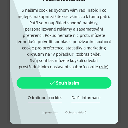
+49-9546-9223-649
S našimi cookies bychom vám rádi nabídli co
Máte-li jakýkoli dotaz nebo problém, kolegové ze
nejlepší nákupní zážitek se vším, co k tomu patří.
zákaznického centra jsou vždy připraveni pomoci
Patří sem například vhodné nabídky,
personalizované reklamy a zapamatování
Mějte připraveno zákaznické číslo
preferencí. Pokud nemáte nic proti, můžete
jednoduše potvrdit souhlas s používáním souborů
cookie pro preference, statistiky a marketing
Provozní doba (CEST - Středoevropský
kliknutím na "V pořádku!" (
zobrazit vše
).
letní čas)
Svůj souhlas můžete kdykoli odvolat
prostřednictvím nastavení souborů cookie (
zde
).
Zařídit zpětné volání
Souhlasím
Více možností kontaktu
Vrátit produkt
Odmítnout cookies
Další informace
Všechny kontakty
·
Impressum
Ochrana údajů