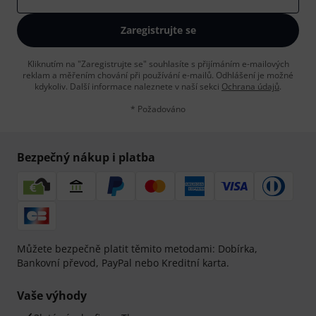
Zaregistrujte se
Kliknutím na "Zaregistrujte se" souhlasíte s přijímáním e-mailových
reklam a měřením chování při používání e-mailů. Odhlášení je možné
kdykoliv. Další informace naleznete v naší sekci
Ochrana údajů
.
* Požadováno
Bezpečný nákup i platba
Můžete bezpečně platit těmito metodami: Dobírka,
Bankovní převod, PayPal nebo Kreditní karta.
Vaše výhody