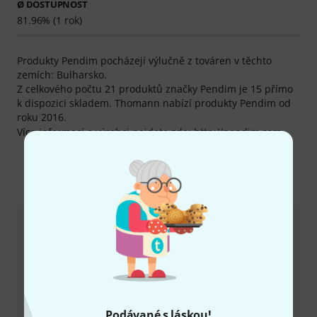
Ø DOSTUPNOST
81.96% (1 rok)
Produkty Pendim pocházejí výlučně z továren v těchto
zemích: Bulharsko.
Z celkového počtu 21 produktů značky Pendim je 15 přímo
k dispozici skladem. Thomann nabízí produkty Pendim od
roku 2016.
Více informací o výrobci najdete zde:
http://pendim.com
Kontaktujte nás
Zákaznický servis - Česko
Podávané s láskou!