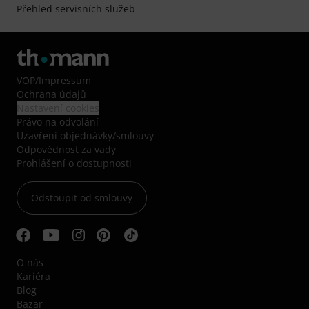
Přehled servisních služeb
VOP
/
Impressum
Ochrana údajů
Nastavení cookies
Právo na odvolání
Uzavření objednávky/smlouvy
Odpovědnost za vady
Prohlášení o dostupnosti
Odstoupit od smlouvy
O nás
Kariéra
Blog
Bazar