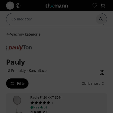
Začít 
Všechny kategorie
Pauly
Konzultace
18
Produkty
·
Filtr
Oblíbenost
Pauly
P120 XX T-35 Ni
1
Na skladě
4 699
Kč