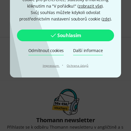
kliknutím na "V pořádku!" (
zobrazit vše
).
Doprava zdarma nad 4 900 Kč
Svůj souhlas můžete kdykoli odvolat
Všechny ceny včetně DPH
prostřednictvím nastavení souborů cookie (
zde
).
Souhlasím
Odmítnout cookies
Líbí se Vám, co vidíte?
Další informace
Sdílet
Nápověda a zpětná vazba
·
Impressum
Ochrana údajů
Thomann newsletter
Přihlaste se k odběru Thomann newsletteru v angličtině a s