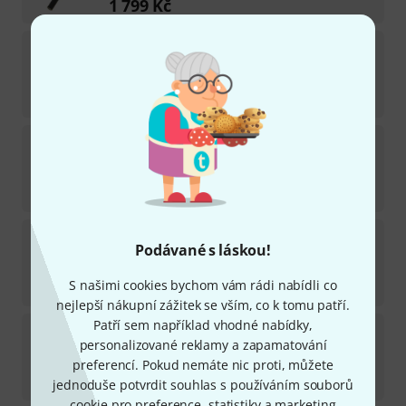
1 799
Kč
Pauly
Adapter Cone BK
2
Na skladě
479
Kč
Pauly
P120 Gooseneck BK
2
Na skladě
1 190
Kč
Pauly
P45 Ni
Podávané s láskou!
1
Na skladě
S našimi cookies bychom vám rádi nabídli co
666
Kč
nejlepší nákupní zážitek se vším, co k tomu patří.
Patří sem například vhodné nabídky,
Pauly
P120 T-35 + C 5/8" Bk
personalizované reklamy a zapamatování
1
Na skladě
preferencí. Pokud nemáte nic proti, můžete
3 799
Kč
jednoduše potvrdit souhlas s používáním souborů
cookie pro preference, statistiky a marketing