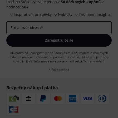
trochou štěstí vyhrajte jeden z
50 dárkových kupónů
v
hodnotě
50€
!
Inspirativní příspěvky
Nabídky
Thomann Insights
E-mailová adresa
*
Zaregistrujte se
Kliknutím na "Zaregistrujte se" souhlasíte s přijímáním e-mailových
reklam a měřením chování při používání e-mailů. Odhlášení je možné
kdykoliv. Další informace naleznete v naší sekci
Ochrana údajů
.
* Požadováno
Bezpečný nákup i platba