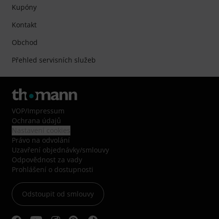
Kupóny
Kontakt
Obchod
Přehled servisních služeb
VOP
/
Impressum
Ochrana údajů
Nastavení cookies
Právo na odvolání
Uzavření objednávky/smlouvy
Odpovědnost za vady
Prohlášení o dostupnosti
Odstoupit od smlouvy