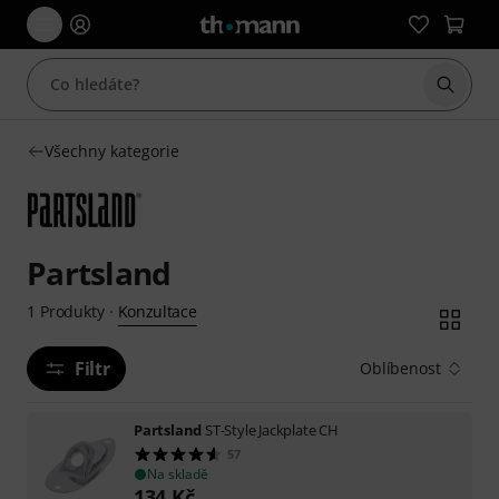
Začít 
Všechny kategorie
Partsland
Konzultace
1
Produkty
·
Filtr
Oblíbenost
Partsland
ST-Style Jackplate CH
57
Na skladě
134
Kč