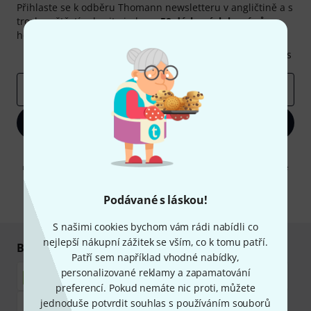
Přihlaste se k odběru Thomann newsletteru v angličtině a s
trochou štěstí vyhrajte jeden z
50 dárkových kupónů
v
hodnotě
50€
!
Inspirativní příspěvky
Nabídky
Thomann Insights
E-mailová adresa
*
Zaregistrujte se
Kliknutím na "Zaregistrujte se" souhlasíte s přijímáním e-mailových
reklam a měřením chování při používání e-mailů. Odhlášení je možné
kdykoliv. Další informace naleznete v naší sekci
Ochrana údajů
.
Podávané s láskou!
* Požadováno
S našimi cookies bychom vám rádi nabídli co
nejlepší nákupní zážitek se vším, co k tomu patří.
Bezpečný nákup i platba
Patří sem například vhodné nabídky,
personalizované reklamy a zapamatování
preferencí. Pokud nemáte nic proti, můžete
jednoduše potvrdit souhlas s používáním souborů