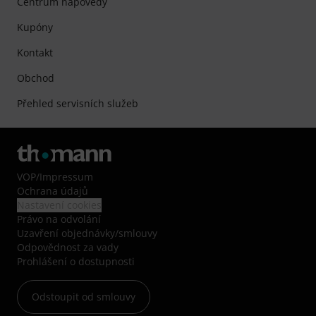
Centrum nápovědy
Kupóny
Kontakt
Obchod
Přehled servisních služeb
VOP
/
Impressum
Ochrana údajů
Nastavení cookies
Právo na odvolání
Uzavření objednávky/smlouvy
Odpovědnost za vady
Prohlášení o dostupnosti
Odstoupit od smlouvy