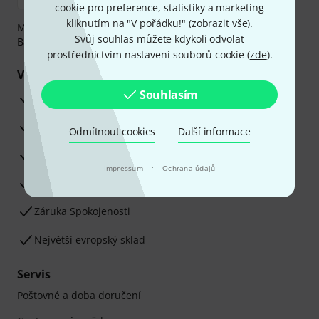
cookie pro preference, statistiky a marketing
kliknutím na "V pořádku!" (
zobrazit vše
).
Můžete bezpečně platit těmito metodami: Dobírka,
Svůj souhlas můžete kdykoli odvolat
Bankovní převod, PayPal nebo Kreditní karta.
prostřednictvím nastavení souborů cookie (
zde
).
Vaše výhody
Souhlasím
3letá záruka firmy Thomann
30denní záruka vrácení peněz
Odmítnout cookies
Další informace
Opravy
·
Impressum
Ochrana údajů
Odborné poradenství
Záruka Spokojenosti
Největší evropský sklad
Servis
Poštovné a doba doručení