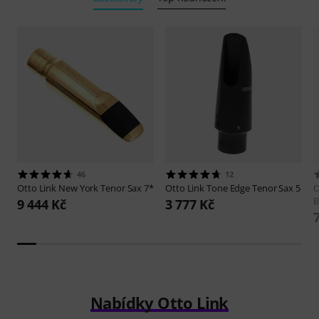
46
12
Otto Link
New York Tenor Sax 7*
Otto Link
Tone Edge Tenor Sax 5
O
B
9 444 Kč
3 777 Kč
Nabídky Otto Link