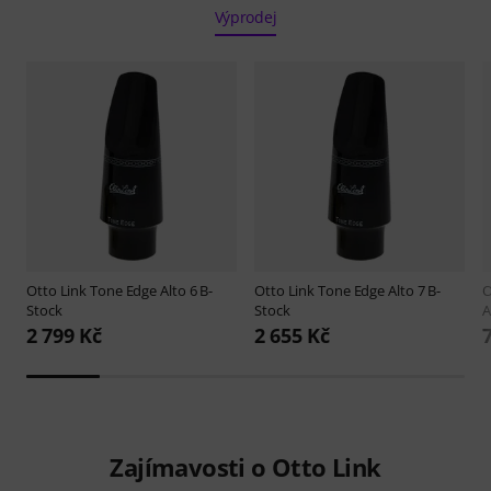
Výprodej
Otto Link
Tone Edge Alto 6 B-
Otto Link
Tone Edge Alto 7 B-
O
Stock
Stock
A
2 799 Kč
2 655 Kč
Zajímavosti o Otto Link