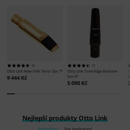
46
17
Otto Link
New York Tenor Sax 7*
Otto Link
Tone Edge Baritone
O
Sax 6*
S
9 444 Kč
5 090 Kč
Nejlepší produkty Otto Link
Bestsellery
Top hodnocení