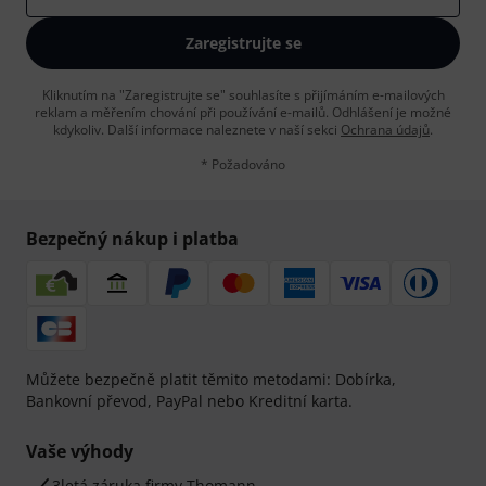
Zaregistrujte se
Kliknutím na "Zaregistrujte se" souhlasíte s přijímáním e-mailových
reklam a měřením chování při používání e-mailů. Odhlášení je možné
kdykoliv. Další informace naleznete v naší sekci
Ochrana údajů
.
* Požadováno
Bezpečný nákup i platba
Můžete bezpečně platit těmito metodami: Dobírka,
Bankovní převod, PayPal nebo Kreditní karta.
Vaše výhody
3letá záruka firmy Thomann