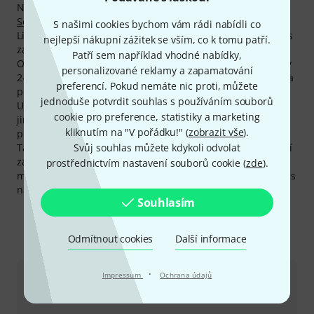
Náš aktuální bestseller se nazývá
Otto Link Tone Edge
Soprano Sax 6*
. Absolutním trhákem mezi produkty Otto
S našimi cookies bychom vám rádi nabídli co
Link je
Otto Link Tone Edge Tenor Sax 6
. Zákazníci už u nás
nejlepší nákupní zážitek se vším, co k tomu patří.
zakoupili více než 1.000 ks.
Patří sem například vhodné nabídky,
Otto Link poskytuje svým zákazníkům na všechny produkty
personalizované reklamy a zapamatování
2-letou záruku. My tuto záruku prodlužujeme o jeden rok a
preferencí. Pokud nemáte nic proti, můžete
poskytujeme našim zákazníkům plné tři roky záruky.
jednoduše potvrdit souhlas s používáním souborů
U Thomanna koupíte produkty Otto Link výhodněji než
cookie pro preference, statistiky a marketing
jinde. Jen za poslední tři měsíce jsme snížili ceny 27
kliknutím na "V pořádku!" (
zobrazit vše
).
produktů tohoto výrobce.
Svůj souhlas můžete kdykoli odvolat
Také na produkty Otto Link Vám poskytujeme naši 30denní
záruku vrácení peněz, 3letou záruku firmy Thomann a
prostřednictvím nastavení souborů cookie (
zde
).
mnoho dalších služeb, jako kompententní odborníky, servis
na místě, financování a mnoho dalšího.
Souhlasím
Odmítnout cookies
Další informace
Kontaktujte nás
·
Impressum
Ochrana údajů
Zákaznický servis - Česko