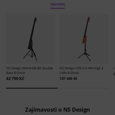
Výprodej
NS Design
WAV4-DB-BK Double
NS Design
CR5-CO-AM High E
N
Bass B-Stock
Cello B-Stock
42 790 Kč
107 400 Kč
Zajímavosti o NS Design