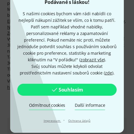
Podávané s láskou!
produktů našimi zákazníky.
Mezi našimi aktuálními bestsellery najdete celkem 47
S našimi cookies bychom vám rádi nabídli co
bestsellerů značky NS Design, mj. v kategoriích
nejlepší nákupní zážitek se vším, co k tomu patří.
Elektronická violoncella
,
4-strunné elektronické kontrabasy
,
Patří sem například vhodné nabídky,
Náhradní díly pro violoncella
,
Stojany pro kontrabasy
,
Zesilovače pro housle
a
Elektrické kontrabasy pro leváky
.
personalizované reklamy a zapamatování
Výrobce poskytuje na svoje produkty 2-letou záruku, s naší
preferencí. Pokud nemáte nic proti, můžete
3letou zárukou firmy Thomann Vám poskytneme jeden rok
jednoduše potvrdit souhlas s používáním souborů
navíc.
cookie pro preference, statistiky a marketing
Také na produkty NS Design Vám poskytujeme naši
kliknutím na "V pořádku!" (
zobrazit vše
).
30denní záruku vrácení peněz, 3letou záruku firmy
Svůj souhlas můžete kdykoli odvolat
Thomann a mnoho dalších služeb, jako kompententní
prostřednictvím nastavení souborů cookie (
zde
).
odborníky, servis na místě, financování a mnoho dalšího.
Více informací o výrobci najdete zde:
http://www.nedsteinberger.com
Souhlasím
Odmítnout cookies
Další informace
Kontaktujte nás
·
Impressum
Ochrana údajů
Zákaznický servis - Česko