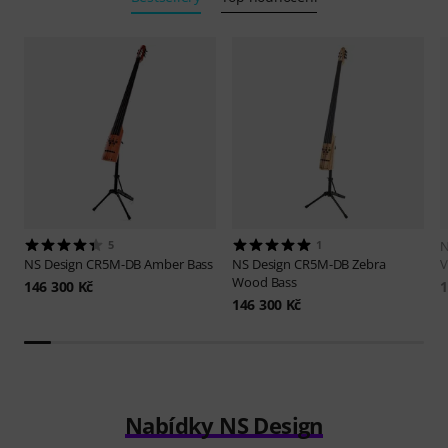
5
1
N
NS Design
CR5M-DB Amber Bass
NS Design
CR5M-DB Zebra
V
Wood Bass
146 300 Kč
1
146 300 Kč
Nabídky NS Design