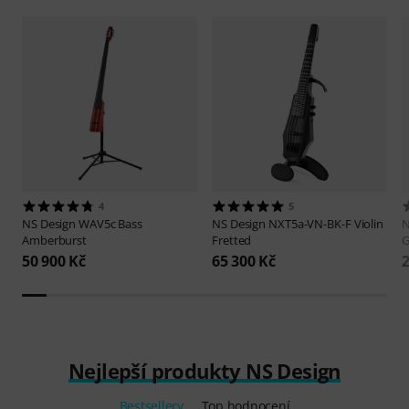
4
5
NS Design
WAV5c Bass
NS Design
NXT5a-VN-BK-F Violin
N
Amberburst
Fretted
G
50 900 Kč
65 300 Kč
2
Nejlepší produkty NS Design
Bestsellery
Top hodnocení