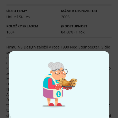
SÍDLO FIRMY
MÁME K DISPOZICI OD
United States
2006
POLOŽKY SKLADEM
Ø DOSTUPNOST
100+
84.88% (1 rok)
Firmu NS Design založil v roce 1990 Ned Steinberger. Sídlo
se nachází ve městě Nobleboro, Maine (USA). Oficiální
evropskou pobočkou je firma NBE Guitars and Basses
(Praha 6 (CZ)).
Produkty NS Design se vyrábějí hlavně v továrnách v těchto
zemích: Česko, Indie, Čína a Spojené státy americké.
Momentálně máme v sortimentu celkem 115 produktů NS
Design - z toho 100 okamžitě k dispozici skladem. Značka
NS Design je v našem sortimentu už od roku 2006.
Abyste se mohli pohodlně informovat o produktech NS
Design, najdete u nás kromě výstižných popisů produktů
také 2083 médií, testů a hodnocení produktů NS Design - z
toho 1608 produktových fotografií, 54 různých 360
stupňových náhledů, 15 zvukových ukázek a 406 hodnocení