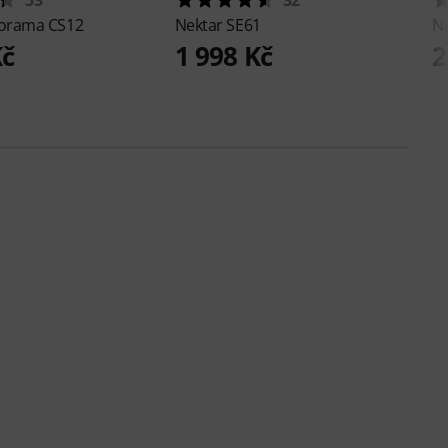
orama CS12
Nektar
SE61
N
Kč
1 998 Kč
2