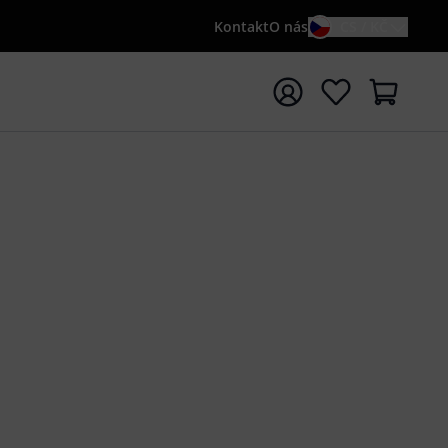
Kontakt
O nás
CS / KČ
t vyhledávání s vyhledávaným výrazem {searchTerm}