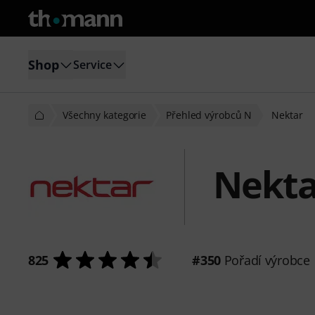
Shop
Service
Všechny kategorie
Přehled výrobců N
Nektar
Nekta
825
#350
Pořadí výrobce