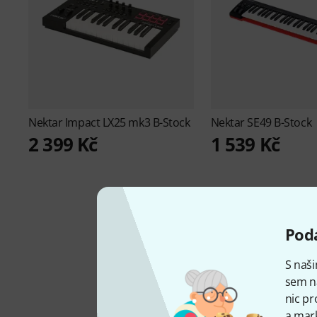
Nektar
Impact LX25 mk3 B-Stock
Nektar
SE49 B-Stock
2 399 Kč
1 539 Kč
Podá
S naši
sem n
nic pr
a mark