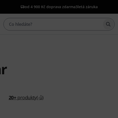
od 4 900 Kč doprava zdarma
3letá záruka
Začí
r
20+
produkty(-ů)