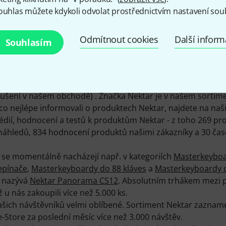
ouhlas můžete kdykoli odvolat prostřednictvím nastavení sou
POLOŽKY SKLADEM
Ø DOSTUPNOST
10+
80.99% (1 rok)
Odmítnout cookies
Další infor
Souhlasím
 20 produktů Nektar - z toho je 17 přímo k dispozici skla
ušení v našem obchodě) . Značka Nektar je v našem sortime
o nejlépe informovali o produktech Nektar, najdete na naš
dií, hodnocení a testů k produktům Nektar - z toho 269 pr
áhledů, 834 hodnocení produktů našimi zákazníky a 30 čas
r se momentálně nacházejí např. v kategoriích
Masterkeyboa
epínače
,
Masterkeyboardy do 88 kláves
a
Masterkeyboardy d
e nazývá
Nektar Panorama CS12
. Absolutním trhákem mezi 
ž u nás zakoupili více než 5.000 ks.
ašich návštěvníků velmi oblíbené. Sortiment Nektar zaznam
tore za poslední měsíc více než 3.000 návštěv.