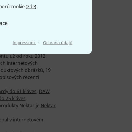
borů cookie (
zde
).
mace
·
Impressum
Ochrana údajů
dem v Treppendorfu
ntu už od roku 2012.
ich internetových
oduktových obrázků, 19
opisových recenzí
rdy do 61 kláves
,
DAW
o 25 kláves
.
produkty Nektar je
Nektar
enal v internetovém