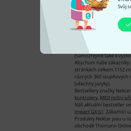
Svůj s
MÁME K DISPOZICI OD
2012
V současné době nabízíme
(samozřejmě také k vyzko
Abychom naše zákazníky c
stránkách celkem 1152 mé
různých 360 stupňových n
(všechny jazyky).
Bestsellery značky Nekta
kontrolery
,
MIDI nožní př
Náš aktuální bestseller s
Impact GX 61
. Zákazníci u
Produkty Nektar jsou u n
obchodě Thomann Online-S