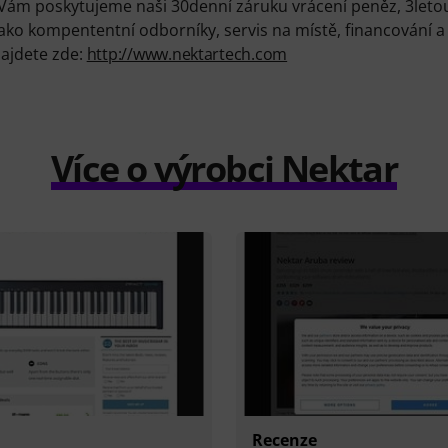
 Vám poskytujeme naši 30denní záruku vrácení peněz, 3let
jako kompententní odborníky, servis na místě, financování 
najdete zde:
http://www.nektartech.com
Více o výrobci Nektar
Recenze