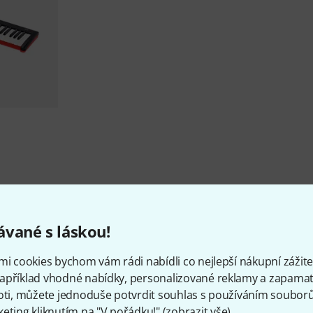
vané s láskou!
Zajímavosti o Nektar
mi cookies bychom vám rádi nabídli co nejlepší nákupní zážitek
apříklad vhodné nabídky, personalizované reklamy a zapamat
oti, můžete jednoduše potvrdit souhlas s používáním souborů 
eting kliknutím na "V pořádku!" (
zobrazit vše
).