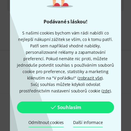
666
Kč
Podávané s láskou!
Doprava zdarma nad 4 900 Kč
Všechny ceny včetně DPH
S našimi cookies bychom vám rádi nabídli co
nejlepší nákupní zážitek se vším, co k tomu patří.
Patří sem například vhodné nabídky,
personalizované reklamy a zapamatování
preferencí. Pokud nemáte nic proti, můžete
Líbí se Vám, co vidíte?
jednoduše potvrdit souhlas s používáním souborů
cookie pro preference, statistiky a marketing
Sdílet
Nápověda a zpětná vazba
kliknutím na "V pořádku!" (
zobrazit vše
).
Svůj souhlas můžete kdykoli odvolat
prostřednictvím nastavení souborů cookie (
zde
).
Souhlasím
Odmítnout cookies
Další informace