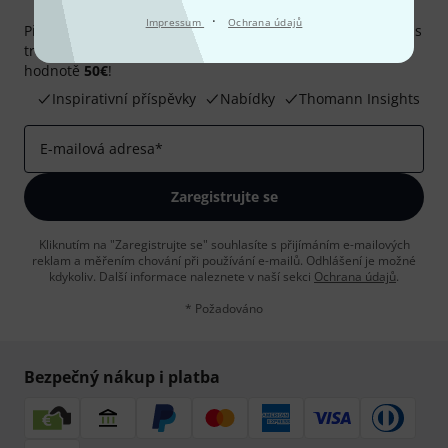
Thomann newsletter
·
Impressum
Ochrana údajů
Přihlaste se k odběru Thomann newsletteru v angličtině a s
trochou štěstí vyhrajte jeden z
50 dárkových kupónů
v
hodnotě
50€
!
Inspirativní příspěvky
Nabídky
Thomann Insights
E-mailová adresa
*
Zaregistrujte se
Kliknutím na "Zaregistrujte se" souhlasíte s přijímáním e-mailových
reklam a měřením chování při používání e-mailů. Odhlášení je možné
kdykoliv. Další informace naleznete v naší sekci
Ochrana údajů
.
* Požadováno
Bezpečný nákup i platba