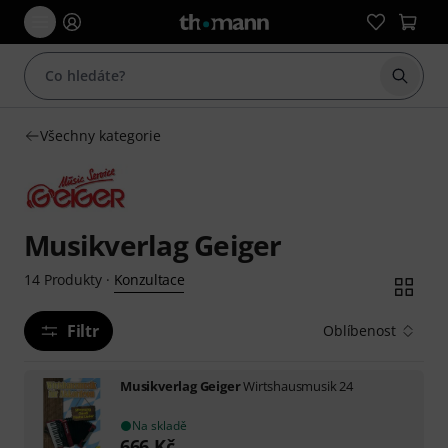
Začít 
Všechny kategorie
Musikverlag Geiger
Konzultace
14
Produkty
·
Filtr
Oblíbenost
Musikverlag Geiger
Wirtshausmusik 24
Na skladě
666
Kč