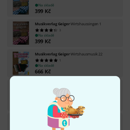
Na skladě
399
Kč
Musikverlag Geiger
Wirtshaussingen 1
3
Na skladě
399
Kč
Musikverlag Geiger
Wirtshausmusik 22
1
Na skladě
666
Kč
Musikverlag Geiger
Küss Mich Halt Mich Lieb
Mich
1
Na skladě
189
Kč
Musikverlag Geiger
Wirtshausmusik 21
1
Na skladě