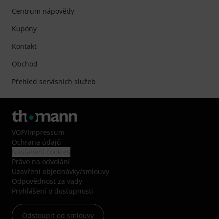
Centrum nápovědy
Kupóny
Kontakt
Obchod
Přehled servisních služeb
VOP
/
Impressum
Ochrana údajů
Nastavení cookies
Právo na odvolání
Uzavření objednávky/smlouvy
Odpovědnost za vady
Prohlášení o dostupnosti
Odstoupit od smlouvy