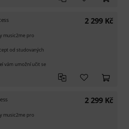
2 299
Kč
cess
ly music2me pro
ncept od studovaných
deí vám umožní učit se
2 299
Kč
cess
ly music2me pro