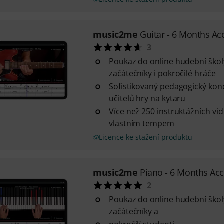
music2me
Guitar - 6 Months Ac
3
Poukaz do online hudební ško
začátečníky i pokročilé hráče
Sofistikovaný pedagogický ko
učitelů hry na kytaru
Více než 250 instruktážních vi
vlastním tempem
Licence ke stažení produktu
music2me
Piano - 6 Months Ac
2
Poukaz do online hudební ško
začátečníky a