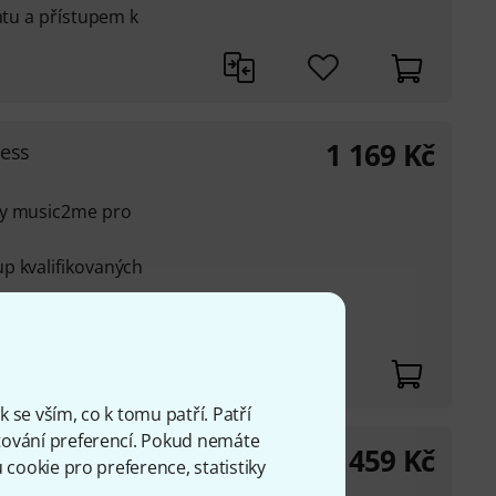
atu a přístupem k
1 169
Kč
cess
ly music2me pro
p kvalifikovaných
deí vám umožní učit se
 se vším, co k tomu patří. Patří
ování preferencí. Pokud nemáte
459
Kč
Access
cookie pro preference, statistiky