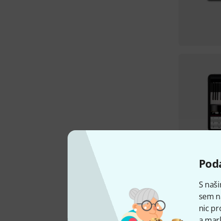
Podá
S naši
sem n
nic pr
a mark