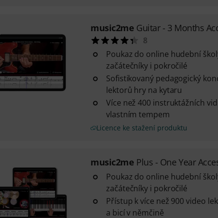
music2me
Guitar - 3 Months Ac
8
Poukaz do online hudební ško
začátečníky i pokročilé
Sofistikovaný pedagogický ko
lektorů hry na kytaru
Více než 400 instruktážních vi
vlastním tempem
Licence ke stažení produktu
music2me
Plus - One Year Acce
Poukaz do online hudební ško
začátečníky i pokročilé
Přístup k více než 900 video lek
a bicí v němčině