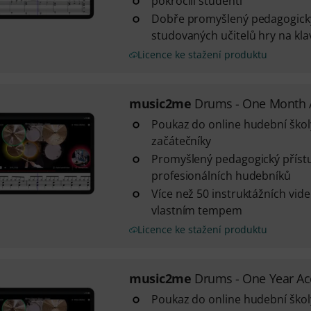
pokročilí studenti
Dobře promyšlený pedagogick
studovaných učitelů hry na kla
Licence ke stažení produktu
music2me
Drums - One Month 
Poukaz do online hudební ško
začátečníky
Promyšlený pedagogický přístu
profesionálních hudebníků
Více než 50 instruktážních vid
vlastním tempem
Licence ke stažení produktu
music2me
Drums - One Year Ac
Poukaz do online hudební ško