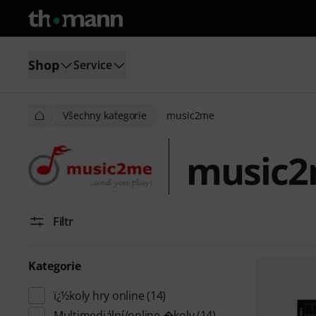
Shop
Service
Všechny kategorie
music2me
music
Filtr
Kategorie
ï¿½koly hry online
(14)
Multimediální/online �koly
(14)