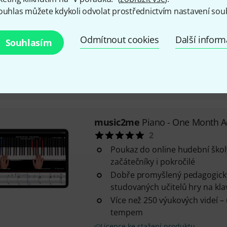
Poukaz do online hudební ško
ouhlas můžete kdykoli odvolat prostřednictvím nastavení sou
začátečníky i pokročilé
Dobře promyšlený pedagogick
Odmítnout cookies
Další infor
Souhlasím
zkušených učitelů hry na kytar
Více než 250 výukových videí – 
tempem
Licence ke stažení produktu
music2me
Piano - One Month A
2
Poukaz do online hudební ško
začátečníky i pokročilé
Dobře promyšlený pedagogick
studovaných učitelů hry na kla
Více než 250 výukových videí – 
tempem
Licence ke stažení produktu