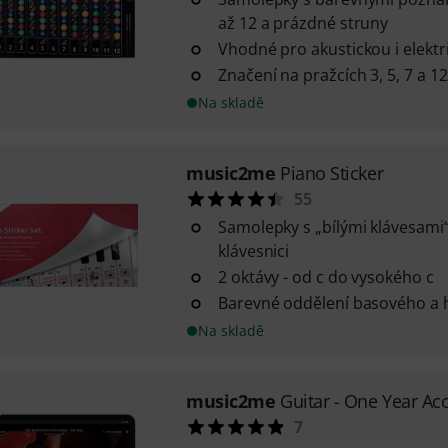
až 12 a prázdné struny
Vhodné pro akustickou i elektr
Značení na pražcích 3, 5, 7 a 12
Na skladě
music2me
Piano Sticker
55
Samolepky s „bílými klávesami“
klávesnici
2 oktávy - od c do vysokého c
Barevné oddělení basového a 
Na skladě
music2me
Guitar - One Year Ac
7