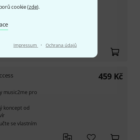
ly music2me pro
borů cookie (
zde
).
ý koncept od
mace
u
učte se vlastním
·
Impressum
Ochrana údajů
459
Kč
ccess
ly music2me pro
ý koncept od
vír
učte se vlastním