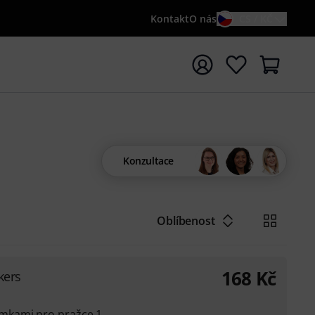
Kontakt
O nás
CS / KČ
t vyhledávání s vyhledávaným výrazem {searchTerm}
Konzultace
Oblíbenost
168
Kč
kers
mkami pro pražce 1