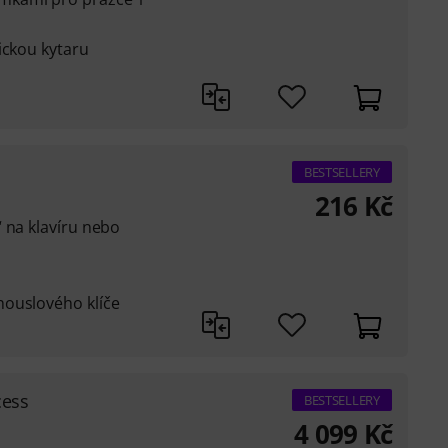
ickou kytaru
BESTSELLERY
216
Kč
 na klavíru nebo
houslového klíče
cess
BESTSELLERY
4 099
Kč