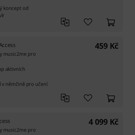
ý koncept od
vír
459
Kč
Access
ly music2me pro
p aktivních
eí v němčině pro učení
4 099
Kč
cess
ly music2me pro