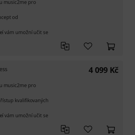
lu music2me pro
ncept od
deí vám umožní učit se
4 099
Kč
ess
lu music2me pro
ístup kvalifikovaných
deí vám umožní učit se