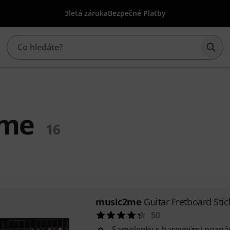
3letá záruka
Bezpečné Platby
Začí
2me
16
music2me
Guitar Fretboard Stic
50
Samolepky s barevnými pozná