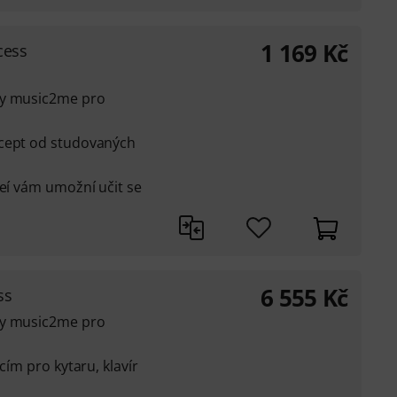
1 169
Kč
cess
ly music2me pro
ncept od studovaných
deí vám umožní učit se
6 555
Kč
ss
ly music2me pro
cím pro kytaru, klavír