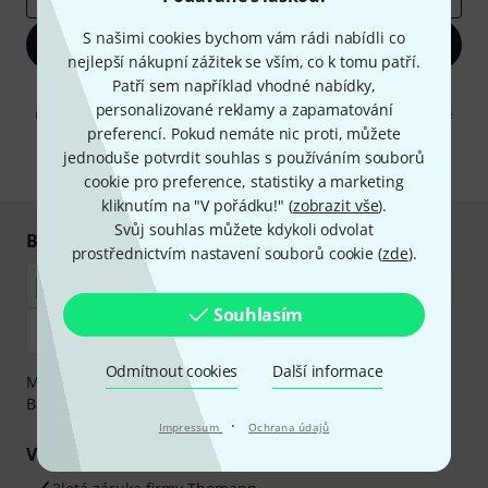
S našimi cookies bychom vám rádi nabídli co
Zaregistrujte se
nejlepší nákupní zážitek se vším, co k tomu patří.
Patří sem například vhodné nabídky,
Kliknutím na "Zaregistrujte se" souhlasíte s přijímáním e-mailových
personalizované reklamy a zapamatování
reklam a měřením chování při používání e-mailů. Odhlášení je možné
kdykoliv. Další informace naleznete v naší sekci
Ochrana údajů
.
preferencí. Pokud nemáte nic proti, můžete
jednoduše potvrdit souhlas s používáním souborů
* Požadováno
cookie pro preference, statistiky a marketing
kliknutím na "V pořádku!" (
zobrazit vše
).
Svůj souhlas můžete kdykoli odvolat
Bezpečný nákup i platba
prostřednictvím nastavení souborů cookie (
zde
).
Souhlasím
Odmítnout cookies
Další informace
Můžete bezpečně platit těmito metodami: Dobírka,
Bankovní převod, PayPal nebo Kreditní karta.
·
Impressum
Ochrana údajů
Vaše výhody