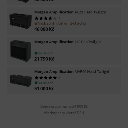
Morgan Amplification
AC20 Head Twilight
1
Naskladnění během 2–3 týdnů
46 090
Kč
Morgan Amplification
112 Cab Twilight
Na skladě
21 790
Kč
Morgan Amplification
MVP66 Head Twilight
1
Na skladě
51 000
Kč
Doprava zdarma nad 4 900 Kč
Všechny ceny včetně DPH