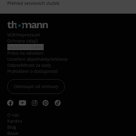
Přehled servisních služeb
VOP
/
Impressum
Ochrana údajů
Nastavení cookies
Právo na odvolání
Uzavření objednávky/smlouvy
Odpovědnost za vady
Prohlášení o dostupnosti
Odstoupit od smlouvy
O nás
Kariéra
Blog
Bazar