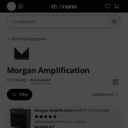
Začít 
Všechny kategorie
Morgan Amplification
Konzultace
4
Produkty
·
Filtr
Oblíbenost
Morgan Amplification
MVP23 1x12" Combo
7
Naskladnění během 2–3 týdnů
56 000
Kč