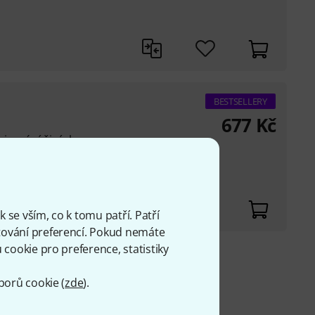
BESTSELLERY
677
Kč
mixování živých
 se vším, co k tomu patří. Patří
ování preferencí. Pokud nemáte
cookie pro preference, statistiky
 Kč
borů cookie (
zde
).
H