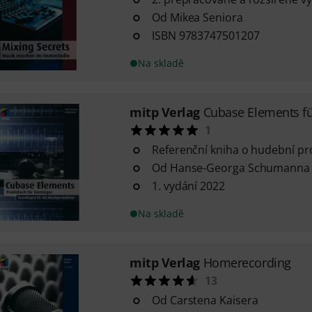
Od Mikea Seniora
ISBN 9783747501207
Na skladě
mitp Verlag
Cubase Elements fü
1
Referenční kniha o hudební pr
Od Hanse-Georga Schumanna
1. vydání 2022
Na skladě
mitp Verlag
Homerecording
13
Od Carstena Kaisera