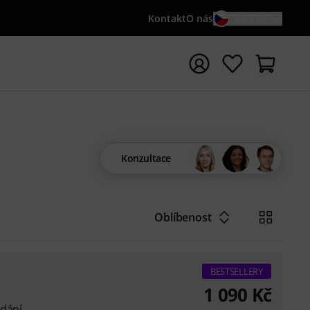
Kontakt
O nás
CS / KČ
t vyhledávání s vyhledávaným výrazem {searchTerm}
Konzultace
Oblíbenost
BESTSELLERY
1 090
Kč
ydání