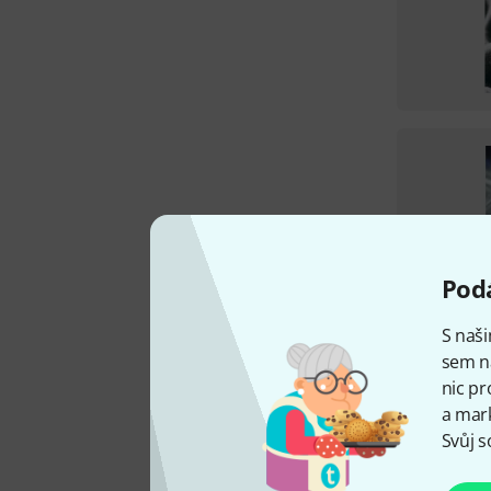
Podá
S naši
sem n
nic pr
a mark
Svůj s