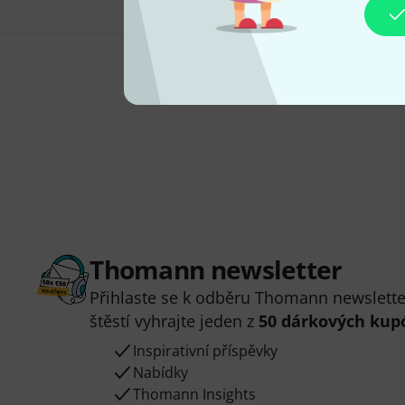
Thomann newsletter
Přihlaste se k odběru Thomann newsletter
štěstí vyhrajte jeden z
50 dárkových kup
Inspirativní příspěvky
Nabídky
Thomann Insights