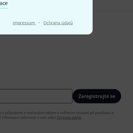
mace
·
Impressum
Ochrana údajů
Zaregistrujte se
íte s přijímáním e-mailových reklam a měřením chování při používání e-
ší informace naleznete v naší sekci
Ochrana údajů
.