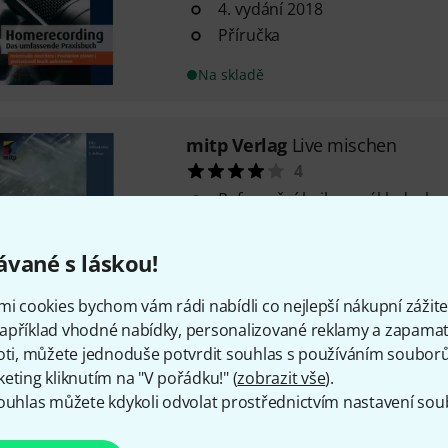
4. vydání 2018
Příručka
Na skladě
mitp Verlag
Live mischen
4
Referenční kniha o základech 
vystoupení
Od Eike Hillenkötterové
vané s láskou!
3. vydání 2022
Na skladě
mi cookies bychom vám rádi nabídli co nejlepší nákupní zážitek
apříklad vhodné nabídky, personalizované reklamy a zapamat
oti, můžete jednoduše potvrdit souhlas s používáním souborů 
eting kliknutím na "V pořádku!" (
zobrazit vše
).
Doprava zdarma nad 4 900
ouhlas můžete kdykoli odvolat prostřednictvím nastavení sou
Všechny ceny včetně DP