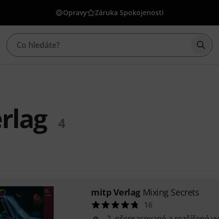
Opravy
Záruka Spokojenosti
Začí
rlag
4
mitp Verlag
Mixing Secrets
16
2. přepracované a rozšířené v