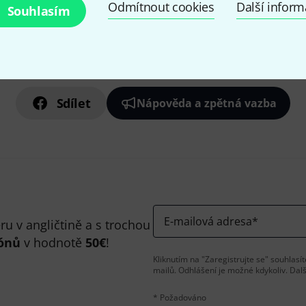
Odmítnout cookies
Další infor
Souhlasím
Líbí se Vám, co vidíte?
Sdílet
Nápověda a zpětná vazba
E-mailová adresa
*
u v angličtině a s trochou
ónů
v hodnotě
50€
!
Kliknutím na "Zaregistrujte se" souhlas
mailů. Odhlášení je možné kdykoliv. Dal
* Požadováno