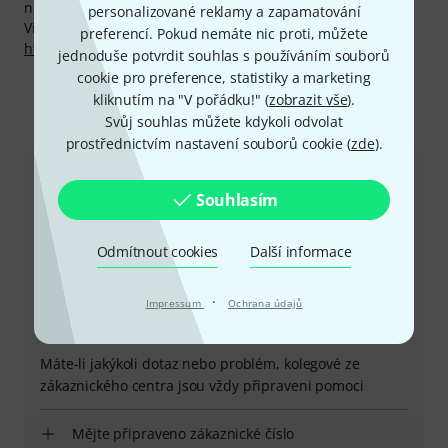
na místě, financování a mnoho dalšího.
personalizované reklamy a zapamatování
Více informací o výrobci najdete zde:
preferencí. Pokud nemáte nic proti, můžete
http://www.midasconsoles.com/
jednoduše potvrdit souhlas s používáním souborů
cookie pro preference, statistiky a marketing
kliknutím na "V pořádku!" (
zobrazit vše
).
Svůj souhlas můžete kdykoli odvolat
Kontaktujte nás
prostřednictvím nastavení souborů cookie (
zde
).
Zákaznický servis - Česko
Souhlasím
Odmítnout cookies
Další informace
·
Impressum
Ochrana údajů
+49-9546-9223-649
Máte-li jakýkoli dotaz nebo problém, kolegové ze
zákaznického centra jsou vždy připraveni pomoci
Mějte připraveno zákaznické číslo