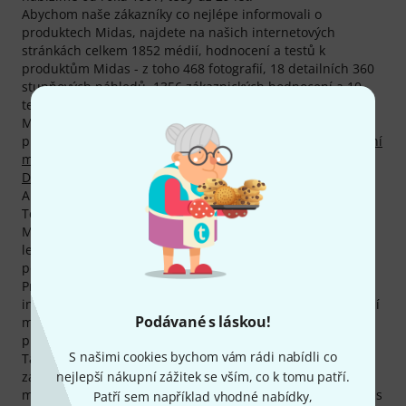
Abychom naše zákazníky co nejlépe informovali o
produktech Midas, najdete na našich internetových
stránkách celkem 1852 médií, hodnocení a testů k
produktům Midas - z toho 468 fotografií, 18 detailních 360
stupňových náhledů, 1356 zákaznických hodnocení a 10
testů z časopisů (v různých jazycích).
Mezi našimi bestsellery se momentálně nachází 7
produktů Midas, např. v kategoriích
Stageboxy pro digitální
mixpulty
,
Digitalní mixpulty
,
Ostatní studiové zařízení
,
Digitální mixpulty
a
Analogové mixpulty
.
Absolutním trhákem značky Midas je produkt
Midas DL32
.
Tento produkt si už u nás zakoupilo 5.000 zákazníků.
Midas poskytuje svým zákazníkům na všechny produkty 2-
letou záruku. My tuto záruku prodlužujeme o jeden rok a
poskytujeme našim zákazníkům plné tři roky záruky.
Produkty Midas patří k nejnavštěvovanějším v
internetovém obchodě Thomann Online-Store. Za poslední
Podávané s láskou!
měsíc byl každý jednotlivý produkt výrobce navštíven v
průměru více než 3.000-krát.
S našimi cookies bychom vám rádi nabídli co
Také na produkty Midas Vám poskytujeme naši 30denní
nejlepší nákupní zážitek se vším, co k tomu patří.
záruku vrácení peněz, 3letou záruku firmy Thomann a
mnoho dalších služeb, jako kompententní odborníky, servis
Patří sem například vhodné nabídky,