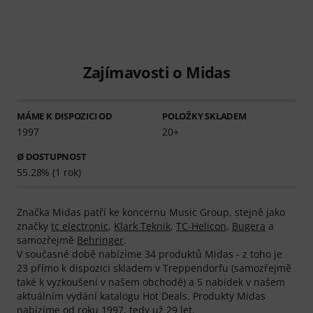
Zajímavosti o Midas
MÁME K DISPOZICI OD
POLOŽKY SKLADEM
1997
20+
Ø DOSTUPNOST
55.28% (1 rok)
Značka Midas patří ke koncernu Music Group, stejně jako
značky
tc electronic
,
Klark Teknik
,
TC-Helicon
,
Bugera
a
samozřejmě
Behringer
.
V současné době nabízíme 34 produktů Midas - z toho je
23 přímo k dispozici skladem v Treppendorfu (samozřejmě
také k vyzkoušení v našem obchodě) a 5 nabídek v našem
aktuálním vydání katalogu Hot Deals. Produkty Midas
nabízíme od roku 1997, tedy už 29 let.