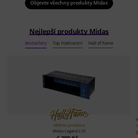
Objevte všechny produkty Midas
Nejlepší produkty Midas
Bestsellery
Top hodnocení
Hall of Fame
2000 ks prodáno
M
Midas
Legend L10