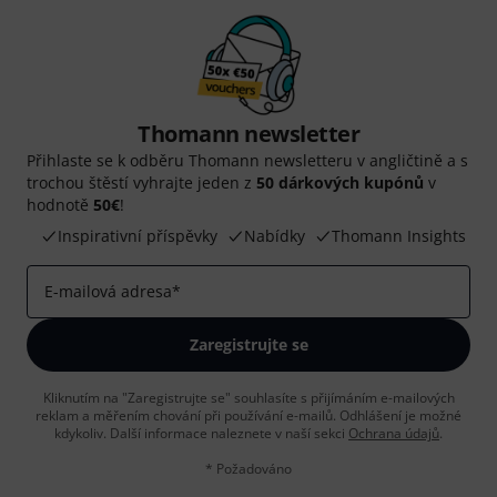
Thomann newsletter
Přihlaste se k odběru Thomann newsletteru v angličtině a s
trochou štěstí vyhrajte jeden z
50 dárkových kupónů
v
hodnotě
50€
!
Inspirativní příspěvky
Nabídky
Thomann Insights
E-mailová adresa
*
Zaregistrujte se
Kliknutím na "Zaregistrujte se" souhlasíte s přijímáním e-mailových
reklam a měřením chování při používání e-mailů. Odhlášení je možné
kdykoliv. Další informace naleznete v naší sekci
Ochrana údajů
.
* Požadováno