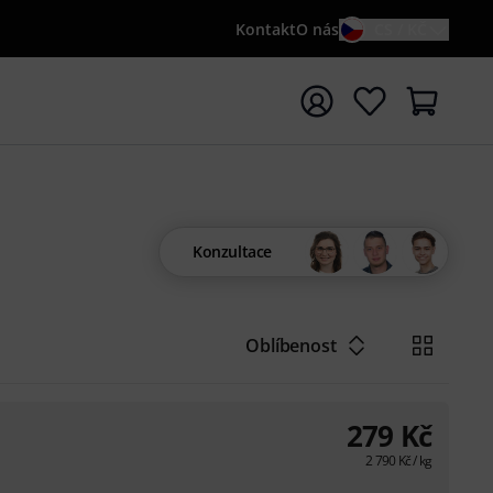
Kontakt
O nás
CS / KČ
t vyhledávání s vyhledávaným výrazem {searchTerm}
Konzultace
Oblíbenost
279
Kč
2 790
Kč
/ kg