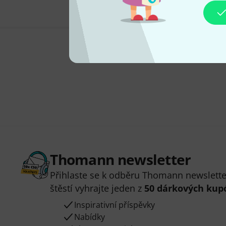
Thomann newsletter
Přihlaste se k odběru Thomann newsletter
štěstí vyhrajte jeden z
50 dárkových kup
Inspirativní příspěvky
Nabídky