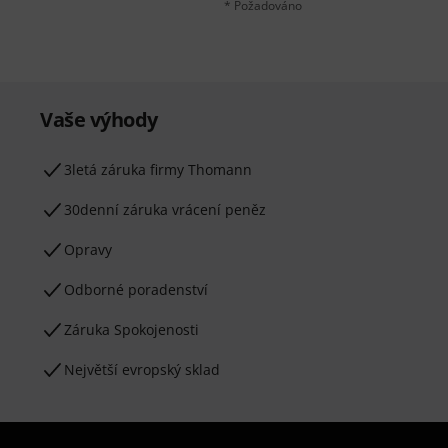
* Požadováno
Vaše výhody
3letá záruka firmy Thomann
30denní záruka vrácení peněz
Opravy
Odborné poradenství
Záruka Spokojenosti
Největší evropský sklad