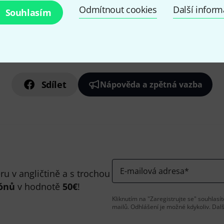
Odmítnout cookies
Další infor
Souhlasím
Líbí se Vám, co vidíte?
Sdílet
Nápověda a zpětná vazba
E-mailová adresa
*
u v angličtině a s trochou
ónů
v hodnotě
50€
!
Kliknutím na "Zaregistrujte se" souhlas
mailů. Odhlášení je možné kdykoliv. Dal