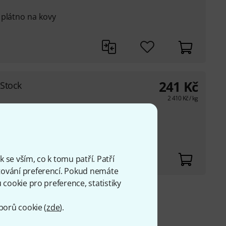
 plátno na kovy
241
Kč
-Stock
2 410
Kč
/ kg
&#283;rka Metarex
83;rky na
e;
 se vším, co k tomu patří. Patří
ování preferencí. Pokud nemáte
cookie pro preference, statistiky
 Kč
borů cookie (
zde
).
H