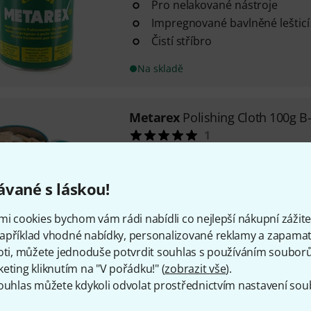
Pro nelakované nástroje
Impregnované bavlněné lešticí
Čistí stříbro
Na skladě
Metarex
Polishing Cloth 100g B
1
B-Stock, le&scaron;tic&iacute; ut
100g; le&scaron;tic&iacute; ut&#2
vané s láskou!
nelakovan&eacute; n&aacute;stroj
impregnovan&eacute; l...
mi cookies bychom vám rádi nabídli co nejlepší nákupní zážitek
Na skladě
apříklad vhodné nabídky, personalizované reklamy a zapamat
oti, můžete jednoduše potvrdit souhlas s používáním souborů 
eting kliknutím na "V pořádku!" (
zobrazit vše
).
Doprava zdarma nad 4 900
ouhlas můžete kdykoli odvolat prostřednictvím nastavení sou
Všechny ceny včetně DP