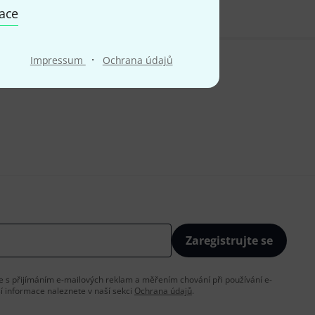
mace
·
Impressum
Ochrana údajů
Zaregistrujte se
íte s přijímáním e-mailových reklam a měřením chování při používání e-
ší informace naleznete v naší sekci
Ochrana údajů
.