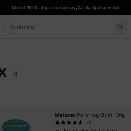
od 4 900 Kč doprava zdarma
Záruka Spokojenosti
Začí
x
4
Metarex
Polishing Cloth 100g
78
Pro nelakované nástroje