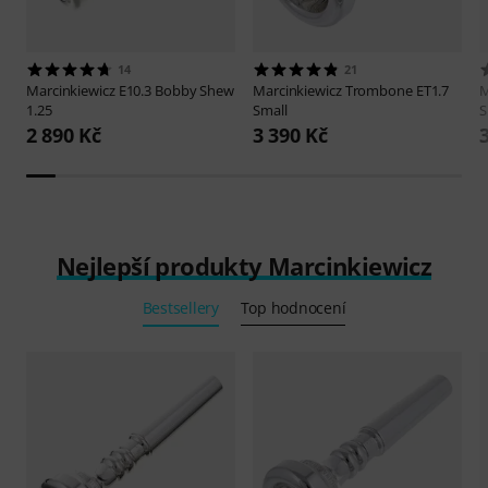
14
21
Marcinkiewicz
E10.3 Bobby Shew
Marcinkiewicz
Trombone ET1.7
M
1.25
Small
S
2 890 Kč
3 390 Kč
Nejlepší produkty Marcinkiewicz
Bestsellery
Top hodnocení