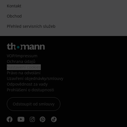
Kontakt
Obchod
Přehled servisních služeb
VOP
/
Impressum
Ochrana údajů
Nastavení cookies
Právo na odvolání
Uzavření objednávky/smlouvy
Odpovědnost za vady
Prohlášení o dostupnosti
Odstoupit od smlouvy