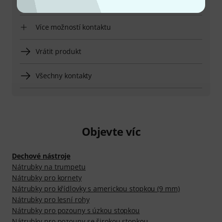
Zařídit zpětné volání
Více možností kontaktu
Vrátit produkt
Všechny kontakty
Objevte víc
Dechové nástroje
Nátrubky na trumpetu
Nátrubky pro kornety
Nátrubky pro křídlovky s americkou stopkou (9 mm)
Nátrubky pro lesní rohy
Nátrubky pro pozouny s úzkou stopkou
Nátrubky pro pozouny se širokou stopkou