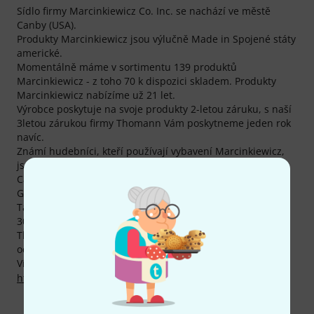
Sídlo firmy Marcinkiewicz Co. Inc. se nachází ve městě
Canby (USA).
Produkty Marcinkiewicz jsou výlučně Made in Spojené státy
americké.
Momentálně máme v sortimentu 139 produktů
Marcinkiewicz - z toho 70 k dispozici skladem. Produkty
Marcinkiewicz nabízíme už 21 let.
Výrobce poskytuje na svoje produkty 2-letou záruku, s naší
3letou zárukou firmy Thomann Vám poskytneme jeden rok
navíc.
Známí hudebníci, kteří používají vybavení Marcinkiewicz,
jsou např. Rob Blakeslee,
Rick Braun
, Ryan Braun, Steve
Cannon, John Cox, Andy Fuller, Mic Gillette , Dave
Ginsberg, Steve Jankowski a Vince Mai .
Také na produkty Marcinkiewicz Vám poskytujeme naši
30denní záruku vrácení peněz, 3letou záruku firmy
Thomann a mnoho dalších služeb, jako kompententní
odborníky, servis na místě, financování a mnoho dalšího.
Více informací o výrobci najdete zde:
http://www.marcinkiewicz.com