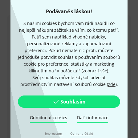
Kontaktujte nás
Podávané s láskou!
S našimi cookies bychom vám rádi nabídli co
Zákaznický servis - Česko
nejlepší nákupní zážitek se vším, co k tomu patří.
Patří sem například vhodné nabídky,
personalizované reklamy a zapamatování
preferencí. Pokud nemáte nic proti, můžete
jednoduše potvrdit souhlas s používáním souborů
cookie pro preference, statistiky a marketing
+49-9546-9223-649
kliknutím na "V pořádku!" (
zobrazit vše
).
Svůj souhlas můžete kdykoli odvolat
Máte-li jakýkoli dotaz nebo problém, kolegové ze
prostřednictvím nastavení souborů cookie (
zde
).
zákaznického centra jsou vždy připraveni pomoci
Souhlasím
Mějte připraveno zákaznické číslo
Odmítnout cookies
Další informace
Provozní doba (CEST - Středoevropský
letní čas)
·
Impressum
Ochrana údajů