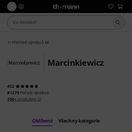
Začít 
Přehled výrobců M
Marcinkiewicz
452
#1279
Pořadí výrobce
100+
produkty(-ů)
Oblíbené
Všechny kategorie