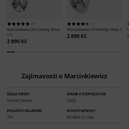
27
11
Marcinkiewicz
E9.1 Bobby Shew
Marcinkiewicz
E14 Bobby Shew 1
M
1.5
2 890 Kč
2 890 Kč
Zajímavosti o Marcinkiewicz
SÍDLO FIRMY
MÁME K DISPOZICI OD
United States
2005
POLOŽKY SKLADEM
Ø DOSTUPNOST
70+
69.68% (1 rok)