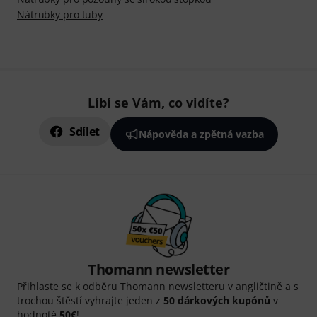
Nátrubky pro tuby
Líbí se Vám, co vidíte?
Sdílet
Nápověda a zpětná vazba
Thomann newsletter
Přihlaste se k odběru Thomann newsletteru v angličtině a s
trochou štěstí vyhrajte jeden z
50 dárkových kupónů
v
hodnotě
50€
!