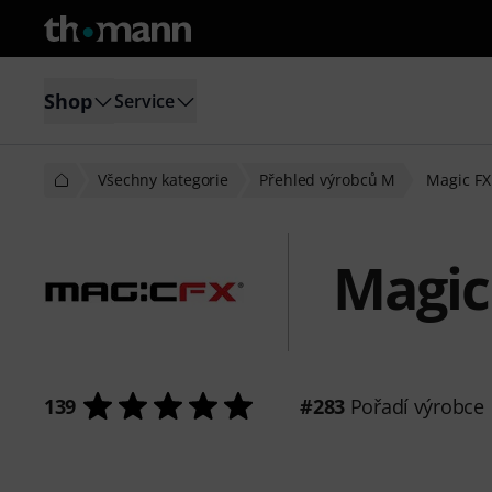
Shop
Service
Všechny kategorie
Přehled výrobců M
Magic FX
Magic
139
#283
Pořadí výrobce