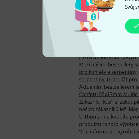
Svůj s
Aktuálně máme v sortimen
produkty Magic FX od rok
Abychom naše zákazníky c
stránkách celkem 1115 méd
různých 360 stupňových n
Mezi našimi bestsellery 
pro konfety a serpentiny
,
serpentiny
,
Granulát pro c
Aktuálním bestsellerem j
Confetti 55x17mm Multic.
Zákazníci, kteří si zakou
našich zákazníků leží Mag
U Thomanna koupíte produk
produktů tohoto výrobce
Více informací o výrobci 