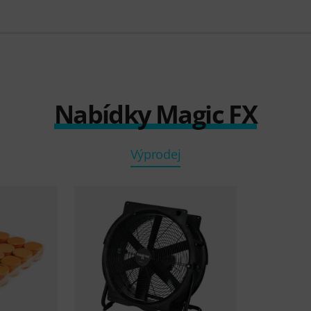
Nabídky Magic FX
Výprodej