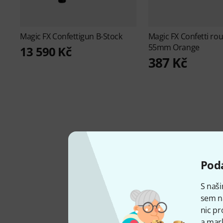
Magic FX
Confettigun B-Stock
Magic FX
Confetti ro
55mm Orange
13 590 Kč
387 Kč
Podá
S naši
sem n
MÁME K DISPOZICI OD
nic pr
2013
a mark