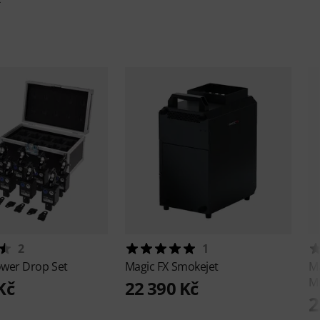
2
1
wer Drop Set
Magic FX
Smokejet
M
Mu
Kč
22 390 Kč
2