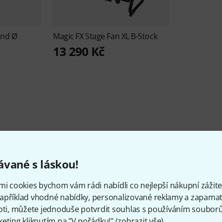
und Ø
Magic FX
Stage Fan XL B-Stock
13 290 Kč
Zajímavosti o Magic FX
vané s láskou!
mi cookies bychom vám rádi nabídli co nejlepší nákupní zážitek
apříklad vhodné nabídky, personalizované reklamy a zapamat
POLOŽKY SKLADEM
Ø DOSTUPNOST
oti, můžete jednoduše potvrdit souhlas s používáním souborů 
200+
92.27% (1 rok)
eting kliknutím na "V pořádku!" (
zobrazit vše
).