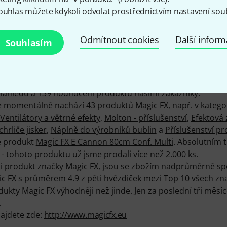
ouhlas můžete kdykoli odvolat prostřednictvím nastavení sou
Odmítnout cookies
Další infor
Souhlasím
tu 219 produktů Magic FX - z toho 209 k dispozici skladem
u 2013.
o nejlépe informovali o produktech Magic FX, najdete na n
ií, hodnocení a testů k produktům Magic FX - z toho 957 pr
áhledů a 139 hodnocení produktů našimi zákazníky.
se momentálně nachází 43 produktů Magic FX, např. v katego
Ventilátory a větrné efekty
,
Molton - příslušenství
,
Efektová 
hrliče jisker
,
Náplně do výrobníků bublin
a
Příslušenství pr
e produkt
Magic FX E Cannon 80cm Conf. Multi
. Absolutním 
- tohoto produktu už jsme prodali více než 2.000 ks.
pili produkt značky Magic FX, jsou se zbožím nadprůměrně s
ic FX s průměrem 4.9 z pěti hvězdiček mezi Top 10 všech zn
ty Magic FX výhodněji než jinde. Jen za poslední tři měsíce
.
najdete zde:
http://www.magicfx.eu