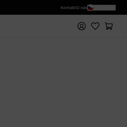
Kontakt
O nás
CS / KČ
t vyhledávání s vyhledávaným výrazem {searchTerm}