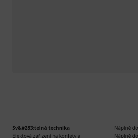
Sv&#283;telná technika
Náplně do
Efektová zařízení na konfety a
Náplně do