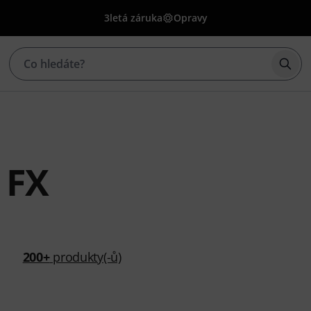
3letá záruka
Opravy
Začí
 FX
200+
produkty(-ů)