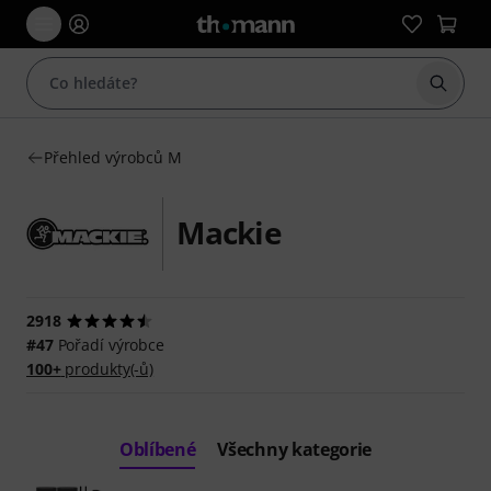
Začít 
Přehled výrobců M
Mackie
2918
#47
Pořadí výrobce
100+
produkty(-ů)
Oblíbené
Všechny kategorie