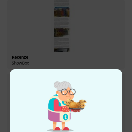
Recenze
ShowBox
Recenze