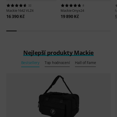
32
8
Mackie
1642 VLZ4
Mackie
Onyx24
M
16 390 Kč
19 890 Kč
Nejlepší produkty Mackie
Bestsellery
Top hodnocení
Hall of Fame