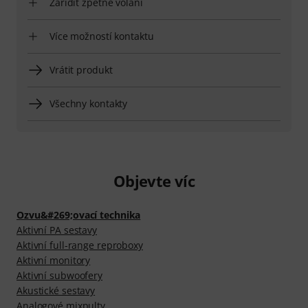
Zařídit zpětné volání
Více možností kontaktu
Vrátit produkt
Všechny kontakty
Objevte víc
Ozvu&#269;ovací technika
Aktivní PA sestavy
Aktivní full-range reproboxy
Aktivní monitory
Aktivní subwoofery
Akustické sestavy
Analogové mixpulty