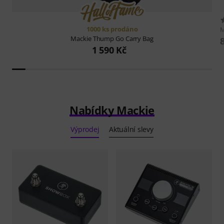
1000 ks prodáno
M
Mackie
Thump Go Carry Bag
1 590 Kč
Nabídky Mackie
Výprodej
Aktuální slevy