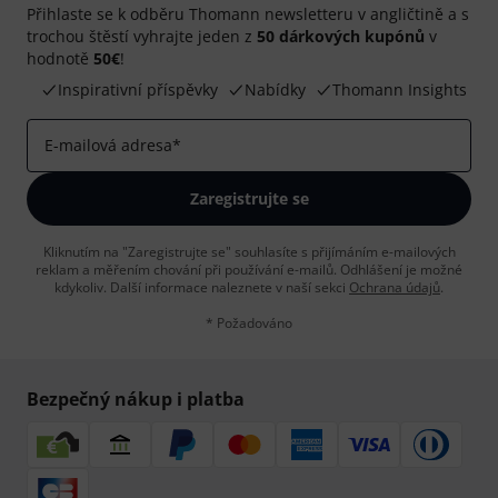
Přihlaste se k odběru Thomann newsletteru v angličtině a s
trochou štěstí vyhrajte jeden z
50 dárkových kupónů
v
hodnotě
50€
!
Inspirativní příspěvky
Nabídky
Thomann Insights
E-mailová adresa
*
Zaregistrujte se
Kliknutím na "Zaregistrujte se" souhlasíte s přijímáním e-mailových
reklam a měřením chování při používání e-mailů. Odhlášení je možné
kdykoliv. Další informace naleznete v naší sekci
Ochrana údajů
.
* Požadováno
Bezpečný nákup i platba