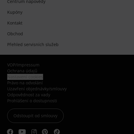
Centrum nápovědy
Kupóny
Kontakt
Obchod
Přehled servisních služeb
VOP
/
Impressum
Ochrana údajů
Nastavení cookies
Právo na odvolání
Uzavření objednávky/smlouvy
Odpovědnost za vady
Prohlášení o dostupnosti
Odstoupit od smlouvy