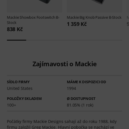
Mackie
Showbox Footswitch B-
Mackie
Big Knob Passive B-Stock
M
Stock
1 359 Kč
838 Kč
Zajímavosti o Mackie
SÍDLO FIRMY
MÁME K DISPOZICI OD
United States
1994
POLOŽKY SKLADEM
Ø DOSTUPNOST
100+
81.05% (1 rok)
Počátky firmy Mackie Designs sahají až do roku 1988, kdy
firmu založil Greg Mackie. Hlavní pobočka se nachází ve