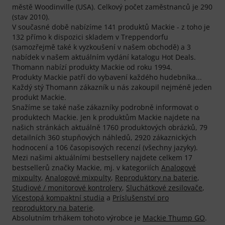
městě Woodinville (USA). Celkový počet zaměstnanců je 290
(stav 2010).
V současné době nabízíme 141 produktů Mackie - z toho je
132 přímo k dispozici skladem v Treppendorfu
(samozřejmě také k vyzkoušení v našem obchodě) a 3
nabídek v našem aktuálním vydání katalogu Hot Deals.
Thomann nabízí produkty Mackie od roku 1994.
Produkty Mackie patří do vybavení každého hudebníka...
Každý stý Thomann zákazník u nás zakoupil nejméně jeden
produkt Mackie.
Snažíme se také naše zákazníky podrobně informovat o
produktech Mackie. Jen k produktům Mackie najdete na
našich stránkách aktuálně 1760 produktových obrázků, 79
detailních 360 stupňových náhledů, 2920 zákaznických
hodnocení a 106 časopisových recenzí (všechny jazyky).
Mezi našimi aktuálními bestsellery najdete celkem 17
bestsellerů značky Mackie, mj. v kategoriích
Analogové
mixpulty
,
Analogové mixpulty
,
Reproduktory na baterie
,
Studiové / monitorové kontrolery
,
Sluchátkové zesilovače
,
Vícestopá kompaktní studia
a
Príslušenství pro
reproduktory na baterie
.
Absolutním trhákem tohoto výrobce je
Mackie Thump GO
.