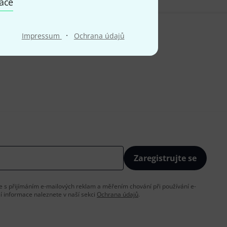
mace
·
Impressum
Ochrana údajů
Zaregistrujte se
íte s přijímáním e-mailových reklam a měřením chování při používání e-
ší informace naleznete v naší sekci
Ochrana údajů
.