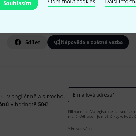
Odmítnout cookies
Další infor
Souhlasím
Líbí se Vám, co vidíte?
Sdílet
Nápověda a zpětná vazba
E-mailová adresa
*
u v angličtině a s trochou
ónů
v hodnotě
50€
!
Kliknutím na "Zaregistrujte se" souhlas
mailů. Odhlášení je možné kdykoliv. Dal
* Požadováno