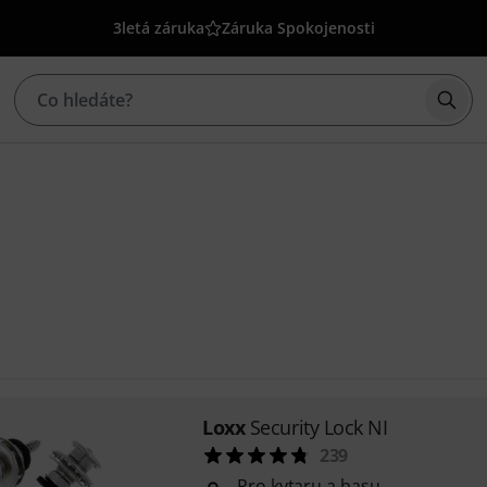
3letá záruka
Záruka Spokojenosti
Začí
Loxx
Security Lock NI
239
Pro kytaru a basu