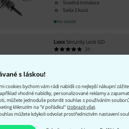
Snadná instalace
Sada 2 kusů
Na skladě
Loxx
Security Lock GD
20
Pro kytaru a basu
Nejjednodušší instalace
Sada se 2 kusy
vané s láskou!
Na skladě ca. do 1 týdne
mi cookies bychom vám rádi nabídli co nejlepší nákupní zážitek
apříklad vhodné nabídky, personalizované reklamy a zapamat
oti, můžete jednoduše potvrdit souhlas s používáním souborů 
Doprava zdarma nad 4 900
eting kliknutím na "V pořádku!" (
zobrazit vše
).
Všechny ceny včetně DP
ouhlas můžete kdykoli odvolat prostřednictvím nastavení sou