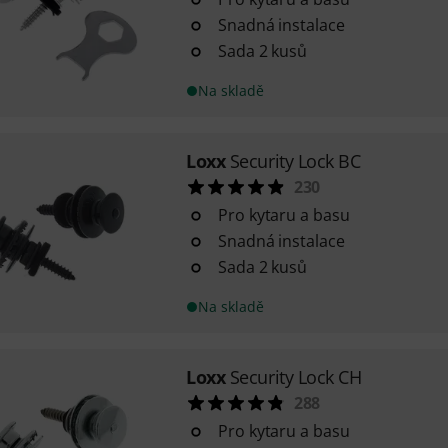
Snadná instalace
Sada 2 kusů
Na skladě
Loxx
Security Lock BC
230
Pro kytaru a basu
Snadná instalace
Sada 2 kusů
Na skladě
Loxx
Security Lock CH
288
Pro kytaru a basu