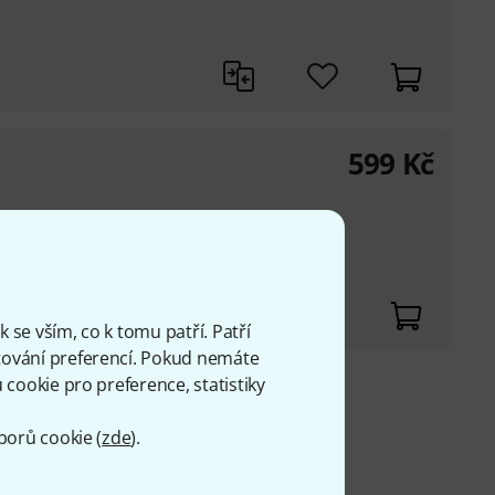
599
Kč
 se vším, co k tomu patří. Patří
ování preferencí. Pokud nemáte
cookie pro preference, statistiky
 Kč
H
borů cookie (
zde
).