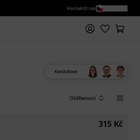
Kontakt
O nás
CS / KČ
t vyhledávání s vyhledávaným výrazem {searchTerm}
Konzultace
Oblíbenost
315
Kč