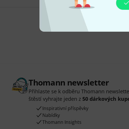
Thomann newsletter
Přihlaste se k odběru Thomann newsletter
štěstí vyhrajte jeden z
50 dárkových kup
Inspirativní příspěvky
Nabídky
Thomann Insights