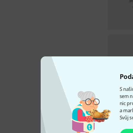
Podá
S naši
sem n
nic pr
a mark
Svůj s