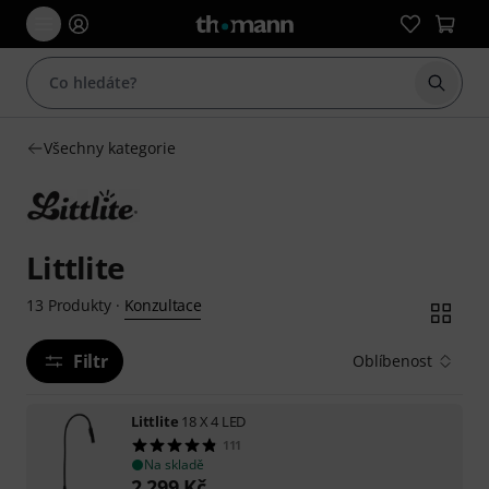
Začít 
Všechny kategorie
Littlite
Konzultace
13
Produkty
·
Filtr
Oblíbenost
Littlite
18 X 4 LED
111
Na skladě
2 299
Kč