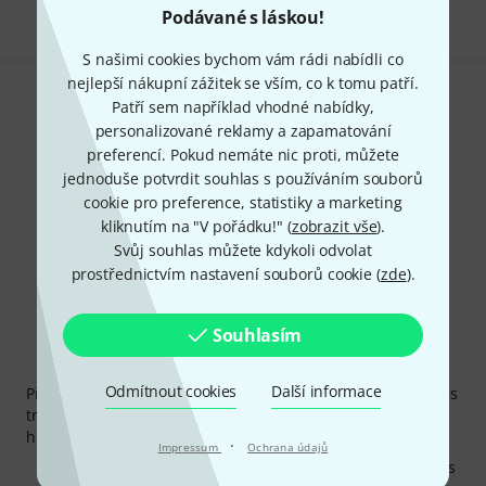
Podávané s láskou!
S našimi cookies bychom vám rádi nabídli co
nejlepší nákupní zážitek se vším, co k tomu patří.
Patří sem například vhodné nabídky,
Líbí se Vám, co vidíte?
personalizované reklamy a zapamatování
preferencí. Pokud nemáte nic proti, můžete
Sdílet
Nápověda a zpětná vazba
jednoduše potvrdit souhlas s používáním souborů
cookie pro preference, statistiky a marketing
kliknutím na "V pořádku!" (
zobrazit vše
).
Svůj souhlas můžete kdykoli odvolat
prostřednictvím nastavení souborů cookie (
zde
).
Souhlasím
Thomann newsletter
Odmítnout cookies
Další informace
Přihlaste se k odběru Thomann newsletteru v angličtině a s
trochou štěstí vyhrajte jeden z
50 dárkových kupónů
v
hodnotě
50€
!
·
Impressum
Ochrana údajů
Inspirativní příspěvky
Nabídky
Thomann Insights