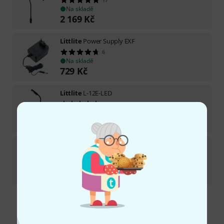
Na skladě
2 169
Kč
Littlite
Power Supply EXF
6
Na skladě
729
Kč
Littlite
L-12E-LED
3
Na skladě
3 599
Kč
Littlite
12 XR 4 LED
9
Na skladě ca. do 1 týdne
2 399
Kč
Doprava zdarma nad 4 900 Kč
Všechny ceny včetně DPH