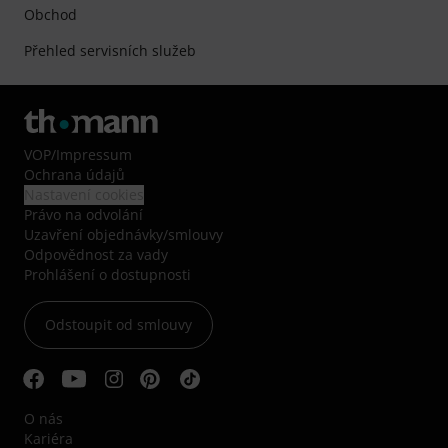
Obchod
Přehled servisních služeb
VOP
/
Impressum
Ochrana údajů
Nastavení cookies
Právo na odvolání
Uzavření objednávky/smlouvy
Odpovědnost za vady
Prohlášení o dostupnosti
Odstoupit od smlouvy
O nás
Kariéra