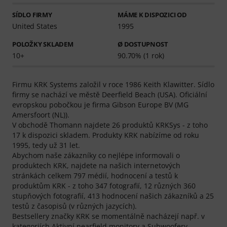
SÍDLO FIRMY
MÁME K DISPOZICI OD
United States
1995
POLOŽKY SKLADEM
Ø DOSTUPNOST
10+
90.70% (1 rok)
Firmu KRK Systems založil v roce 1986 Keith Klawitter. Sídlo
firmy se nachází ve městě Deerfield Beach (USA). Oficiální
evropskou pobočkou je firma Gibson Europe BV (MG
Amersfoort (NL)).
V obchodě Thomann najdete 26 produktů KRKSys - z toho
17 k dispozici skladem. Produkty KRK nabízíme od roku
1995, tedy už 31 let.
Abychom naše zákazníky co nejlépe informovali o
produktech KRK, najdete na našich internetových
stránkách celkem 797 médií, hodnocení a testů k
produktům KRK - z toho 347 fotografií, 12 různých 360
stupňových fotografií, 413 hodnocení našich zákazníků a 25
testů z časopisů (v různých jazycích).
Bestsellery značky KRK se momentálně nacházejí např. v
kategoriích
Aktivní nearfield monitory
a
Subwoofery
.