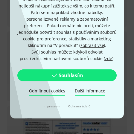
nejlepší nákupní zážitek se vším, co k tomu patří.
Patří sem například vhodné nabídky,
Recenze
personalizované reklamy a zapamatování
KNS 8402
preferencí. Pokud nemáte nic proti, můžete
jednoduše potvrdit souhlas s používáním souborů
cookie pro preference, statistiky a marketing
kliknutím na "V pořádku!" (
zobrazit vše
).
Svůj souhlas můžete kdykoli odvolat
prostřednictvím nastavení souborů cookie (
zde
).
Souhlasím
Recenze
Odmítnout cookies
Další informace
S10G4
·
Impressum
Ochrana údajů