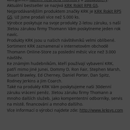
Aktuální bestseller se nazývá
KRK Rokit RP8 G5
.
Nejprodávanějším produktem značky KRK je
KRK Rokit RP5
G5
. Už jsme prodali více než 5.000 ks.
Výrobce poskytuje na svoje produkty 2-letou záruku, s naší
3letou zárukou firmy Thomann Vám poskytneme jeden rok
navíc.
Produkty KRK jsou u našich návštěvníků velmi oblíbené.
Sortiment KRK zaznamenal v internetovém obchodě
Thomann Online-Store za poslední měsíc více než 3.000
návštěv.
Ke známým hudebníkům, kteří používají vybavení KRK,
patří mimo jiné Junei, Dommy D, Ron Fair, Stephen Marsh,
Stuart Brawley, Ed Cherney, Daniel Porter, Dan Spitz,
Rodney Jerkins a Jim Coarch.
Také na produkty KRK Vám poskytujeme naši 30denní
záruku vrácení peněz, 3letou záruku firmy Thomann a
mnoho dalších služeb, jako kompententní odborníky, servis
na místě, financování a mnoho dalšího.
Více informací o výrobci najdete zde:
http://www.krksys.com