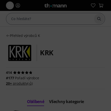
Začít 
Přehled výrobců K
KRK
414
#177
Pořadí výrobce
20+
produkty(-ů)
Oblíbené
Všechny kategorie