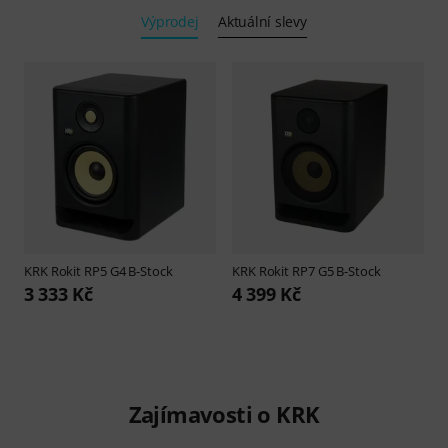
Výprodej
Aktuální slevy
KRK
Rokit RP5 G4 B-Stock
KRK
Rokit RP7 G5 B-Stock
3 333 Kč
4 399 Kč
Zajímavosti o KRK