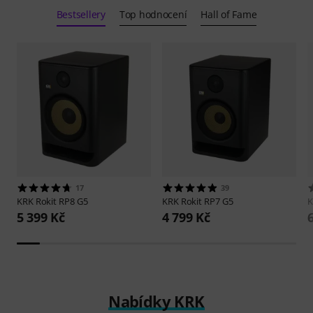
Bestsellery
Top hodnocení
Hall of Fame
17
39
KRK
Rokit RP8 G5
KRK
Rokit RP7 G5
5 399 Kč
4 799 Kč
Nabídky KRK