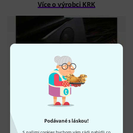
Více o výrobci KRK
Recenze
Rokit RP5 G5
Podávané s láskou!
S našimi cookies bychom vám rádi nabídli co