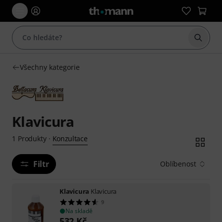
Začít 
Všechny kategorie
Klavicura
Konzultace
1
Produkty
·
Filtr
Oblíbenost
Klavicura
Klavicura
9
Na skladě
532
Kč