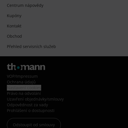
Centrum nápovědy
Kupóny
Kontakt
Obchod
Přehled servisních služeb
VOP
/
Impressum
Ochrana údajů
Nastavení cookies
Právo na odvolání
Uzavření objednávky/smlouvy
Odpovědnost za vady
Prohlášení o dostupnosti
Odstoupit od smlouvy