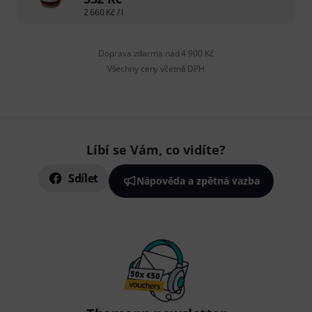
2 660
Kč
/ l
Doprava zdarma nad 4 900 Kč
Všechny ceny včetně DPH
Líbí se Vám, co vidíte?
Sdílet
Nápověda a zpětná vazba