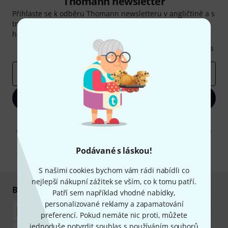
Thomann newsletter
Přihlaste se k odběru Thomann newsletteru v angličtině a s
trochou štěstí vyhrajte jeden z
50 dárkových kupónů
v
hodnotě
50€
!
Inspirativní příspěvky
Nabídky
Thomann Insights
E-mailová adresa
*
Zaregistrujte se
Kliknutím na "Zaregistrujte se" souhlasíte s přijímáním e-mailových
reklam a měřením chování při používání e-mailů. Odhlášení je možné
kdykoliv. Další informace naleznete v naší sekci
Ochrana údajů
.
Podávané s láskou!
* Požadováno
S našimi cookies bychom vám rádi nabídli co
nejlepší nákupní zážitek se vším, co k tomu patří.
Bezpečný nákup i platba
Patří sem například vhodné nabídky,
personalizované reklamy a zapamatování
preferencí. Pokud nemáte nic proti, můžete
jednoduše potvrdit souhlas s používáním souborů