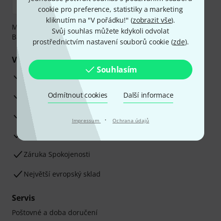
cookie pro preference, statistiky a marketing
kliknutím na "V pořádku!" (
zobrazit vše
).
Můžete bezpečně platit těmito metodami: Dobírka,
Svůj souhlas můžete kdykoli odvolat
Bankovní převod, PayPal nebo Kreditní karta.
prostřednictvím nastavení souborů cookie (
zde
).
Vaše výhody
Souhlasím
3letá záruka firmy Thomann
30denní záruka vrácení peněz
Odmítnout cookies
Další informace
Opravy
·
Impressum
Ochrana údajů
Odborné poradenství
Záruka Spokojenosti
Největší evropský sklad
Servis
Poštovné a doba doručení