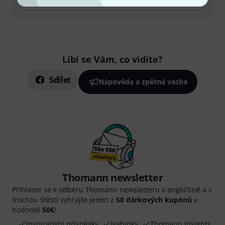
Líbí se Vám, co vidíte?
Sdílet
Nápověda a zpětná vazba
Thomann newsletter
Přihlaste se k odběru Thomann newsletteru v angličtině a s
trochou štěstí vyhrajte jeden z
50 dárkových kupónů
v
hodnotě
50€
!
Inspirativní příspěvky
Nabídky
Thomann Insights