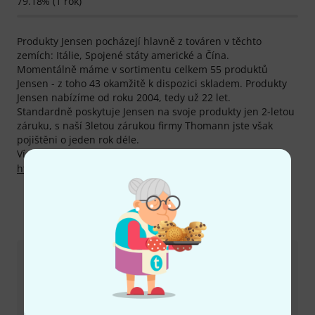
79.18% (1 rok)
Produkty Jensen pocházejí hlavně z továren v těchto
zemích: Itálie, Spojené státy americké a Čína.
Momentálně máme v sortimentu celkem 55 produktů
Jensen - z toho 43 okamžitě k dispozici skladem. Produkty
Jensen nabízíme od roku 2004, tedy už 22 let.
Standardně poskytuje Jensen na svoje produkty jen 2-letou
záruku, s naší 3letou zárukou firmy Thomann jste však
pojištěni o jeden rok déle.
Více informací o výrobci najdete zde:
http://www.jensentone.com
Kontaktujte nás
Zákaznický servis - Česko