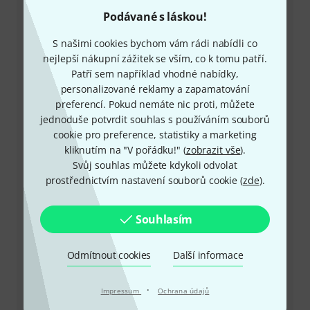
Podávané s láskou!
S našimi cookies bychom vám rádi nabídli co
+49-9546-9223-649
nejlepší nákupní zážitek se vším, co k tomu patří.
Patří sem například vhodné nabídky,
Máte-li jakýkoli dotaz nebo problém, kolegové ze
personalizované reklamy a zapamatování
zákaznického centra jsou vždy připraveni pomoci
preferencí. Pokud nemáte nic proti, můžete
jednoduše potvrdit souhlas s používáním souborů
Mějte připraveno zákaznické číslo
cookie pro preference, statistiky a marketing
kliknutím na "V pořádku!" (
zobrazit vše
).
Provozní doba (CEST - Středoevropský
Svůj souhlas můžete kdykoli odvolat
letní čas)
prostřednictvím nastavení souborů cookie (
zde
).
Zařídit zpětné volání
Souhlasím
Více možností kontaktu
Odmítnout cookies
Další informace
Vrátit produkt
·
Impressum
Ochrana údajů
Všechny kontakty