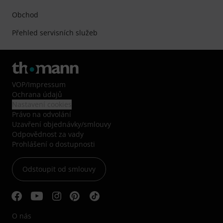
Obchod
Přehled servisních služeb
VOP
/
Impressum
Ochrana údajů
Nastavení cookies
Právo na odvolání
Uzavření objednávky/smlouvy
Odpovědnost za vady
Prohlášení o dostupnosti
Odstoupit od smlouvy
O nás