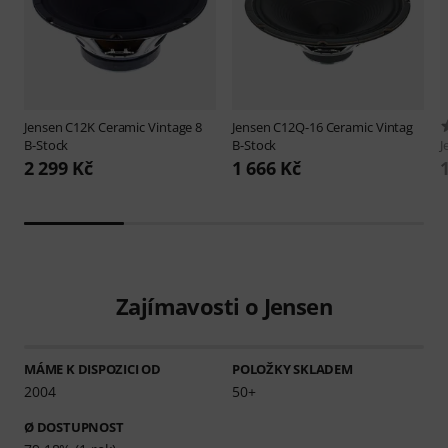
Jensen
C12K Ceramic Vintage 8
Jensen
C12Q-16 Ceramic Vintag
B-Stock
B-Stock
J
2 299 Kč
1 666 Kč
Zajímavosti o Jensen
MÁME K DISPOZICI OD
POLOŽKY SKLADEM
2004
50+
Ø DOSTUPNOST