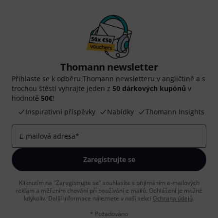
Thomann newsletter
Přihlaste se k odběru Thomann newsletteru v angličtině a s
trochou štěstí vyhrajte jeden z
50 dárkových kupónů
v
hodnotě
50€
!
Inspirativní příspěvky
Nabídky
Thomann Insights
E-mailová adresa
*
Zaregistrujte se
Kliknutím na "Zaregistrujte se" souhlasíte s přijímáním e-mailových
reklam a měřením chování při používání e-mailů. Odhlášení je možné
kdykoliv. Další informace naleznete v naší sekci
Ochrana údajů
.
* Požadováno