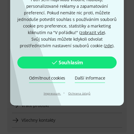
personalizované reklamy a zapamatování
+49-9546-9223-649
preferencí. Pokud nemáte nic proti, můžete
jednoduše potvrdit souhlas s používáním souborů
Máte-li jakýkoli dotaz nebo problém, kolegové ze
cookie pro preference, statistiky a marketing
zákaznického centra jsou vždy připraveni pomoci
kliknutím na "V pořádku!" (
zobrazit vše
).
Svůj souhlas můžete kdykoli odvolat
Mějte připraveno zákaznické číslo
prostřednictvím nastavení souborů cookie (
zde
).
Provozní doba (CEST - Středoevropský
letní čas)
Souhlasím
Zařídit zpětné volání
Odmítnout cookies
Další informace
Více možností kontaktu
·
Impressum
Ochrana údajů
Vrátit produkt
Všechny kontakty