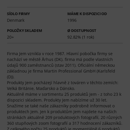
SÍDLO FIRMY
MÁME K DISPOZICI OD
Denmark
1996
POLOŽKY SKLADEM
Ø DOSTUPNOST
20+
92.82% (1 rok)
Firma Jem vznikla v roce 1987. Hlavní pobočka firmy se
nachází ve městě Århus (DK). firma má podle vlastních
údajů 900 zaměstnanců (stav 2011). Oficiální německou
základnou je firma Martin Professional GmbH (Karlsfeld
(D)).
Produkty Jem pocházejí hlavně z továren v těchto zemích:
Velká Británie, Maďarsko a Dánsko.
Aktuálně máme v sortimentu 25 produktů Jem - z toho 23 k
dispozici skladem. Produkty Jem nabízíme už 30 let.
Snažíme se také naše zákazníky podrobně informovat o
produktech Jem. Jen k produktům Jem najdete na našich
stránkách aktuálně 209 produktových fotografií, 20 různých
360 stupňových zoom fotografií a 317 hodnocení zákazníků.
Z celkového počtu 25 produktů je momentálně 6 produktů