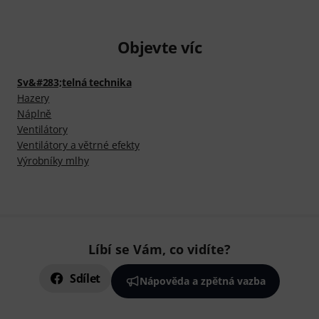
Objevte víc
Sv&#283;telná technika
Hazery
Náplně
Ventilátory
Ventilátory a větrné efekty
Výrobníky mlhy
Líbí se Vám, co vidíte?
Sdílet
Nápověda a zpětná vazba