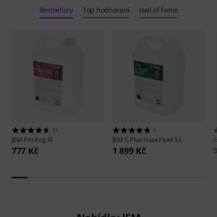
Bestsellery
Top hodnocení
Hall of Fame
31
5
JEM
Pro-Fog 5l
JEM
C-Plus Haze Fluid 5 L
777 Kč
1 899 Kč
3