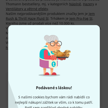
Thomann bestsellery, mj. v kategoriích
Náplně
,
Hazery
a
Ventilátory a větrné efekty
.
Naším nejprodávanějším produktem značky Jem je
Jem
Rush & Thrill Haze Fluid 5l
. Trhákem je
Jem Pro-Fog 5l
,
kterého jsme už prodali více než 10.000 ks.
Výrobce poskytuje na všechny produkty Jem 2-letou záruku.
My tuto záruku rozšiřujeme a poskytujeme našim
zákazníkům plné tři roky záruky.
Více informací o výrobci najdete zde:
http://www.jemsmoke.com
Kontaktujte nás
Zákaznický servis - Česko
Podávané s láskou!
S našimi cookies bychom vám rádi nabídli co
nejlepší nákupní zážitek se vším, co k tomu patří.
Patří sem například vhodné nabídky,