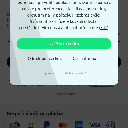
jednoduše potvrdit souhlas s používáním souborů
Thomann newsletter
cookie pro preference, statistiky a marketing
Přihlaste se k odběru Thomann newsletteru v angličtině a s
kliknutím na "V pořádku!" (
zobrazit vše
).
trochou štěstí vyhrajte jeden z
50 dárkových kupónů
v
Svůj souhlas můžete kdykoli odvolat
hodnotě
50€
!
prostřednictvím nastavení souborů cookie (
zde
).
Inspirativní příspěvky
Nabídky
Thomann Insights
Souhlasím
E-mailová adresa
*
Odmítnout cookies
Další informace
Zaregistrujte se
·
Impressum
Ochrana údajů
Kliknutím na "Zaregistrujte se" souhlasíte s přijímáním e-mailových
reklam a měřením chování při používání e-mailů. Odhlášení je možné
kdykoliv. Další informace naleznete v naší sekci
Ochrana údajů
.
* Požadováno
Bezpečný nákup i platba