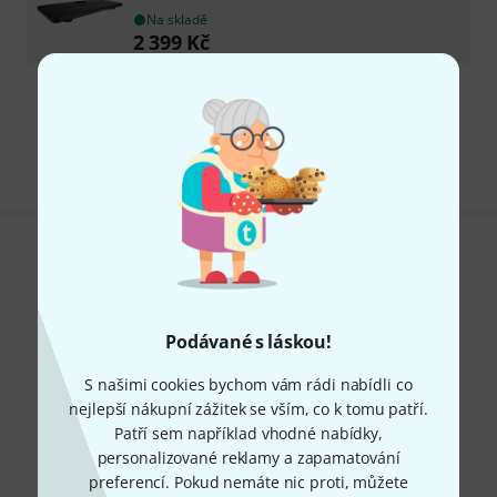
Na skladě
2 399
Kč
Doprava zdarma nad 4 900 Kč
Všechny ceny včetně DPH
Líbí se Vám, co vidíte?
Sdílet
Nápověda a zpětná vazba
Podávané s láskou!
S našimi cookies bychom vám rádi nabídli co
nejlepší nákupní zážitek se vším, co k tomu patří.
Patří sem například vhodné nabídky,
personalizované reklamy a zapamatování
preferencí. Pokud nemáte nic proti, můžete