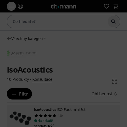
Začít 
Všechny kategorie
IsoAcoustics
Konzultace
10
Produkty
·
Filtr
Oblíbenost
IsoAcoustics
ISO-Puck mini Set
130
Na skladě
2 290
Kč