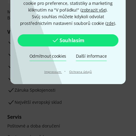
cookie pro preference, statistiky a marketing
kliknutím na "V pořádku!" (
zobrazit vše
).
Můžete bezpečně platit těmito metodami: Dobírka,
Svůj souhlas můžete kdykoli odvolat
Bankovní převod, PayPal nebo Kreditní karta.
prostřednictvím nastavení souborů cookie (
zde
).
Vaše výhody
Souhlasím
3letá záruka firmy Thomann
30denní záruka vrácení peněz
Odmítnout cookies
Další informace
Opravy
·
Impressum
Ochrana údajů
Odborné poradenství
Záruka Spokojenosti
Největší evropský sklad
Servis
Poštovné a doba doručení