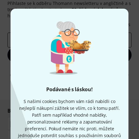
Přihlaste se k odběru Thomann newsletteru v angličtině a s
trochou štěstí vyhrajte jeden z
50 dárkových kupónů
v
hodnotě
50€
!
Inspirativní příspěvky
Nabídky
Thomann Insights
E-mailová adresa
*
Zaregistrujte se
Kliknutím na "Zaregistrujte se" souhlasíte s přijímáním e-mailových
reklam a měřením chování při používání e-mailů. Odhlášení je možné
kdykoliv. Další informace naleznete v naší sekci
Ochrana údajů
.
Podávané s láskou!
* Požadováno
S našimi cookies bychom vám rádi nabídli co
nejlepší nákupní zážitek se vším, co k tomu patří.
Bezpečný nákup i platba
Patří sem například vhodné nabídky,
personalizované reklamy a zapamatování
preferencí. Pokud nemáte nic proti, můžete
jednoduše potvrdit souhlas s používáním souborů