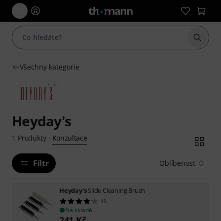
Začít 
Všechny kategorie
Heyday's
Konzultace
1
Produkty
·
Filtr
Oblíbenost
Heyday's
Slide Cleaning Brush
15
Na skladě
241
Kč