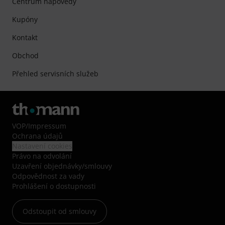
Centrum nápovědy
Kupóny
Kontakt
Obchod
Přehled servisních služeb
VOP
/
Impressum
Ochrana údajů
Nastavení cookies
Právo na odvolání
Uzavření objednávky/smlouvy
Odpovědnost za vady
Prohlášení o dostupnosti
Odstoupit od smlouvy