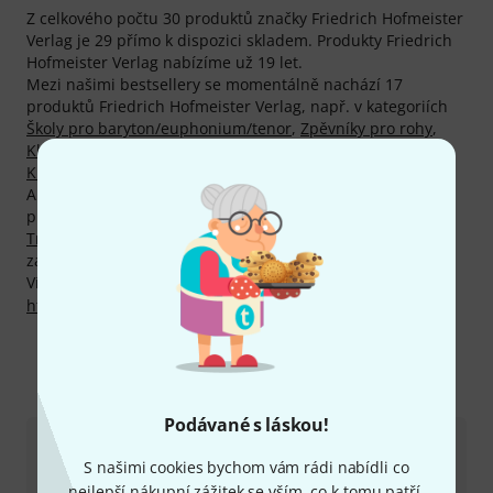
Z celkového počtu 30 produktů značky Friedrich Hofmeister
Verlag je 29 přímo k dispozici skladem. Produkty Friedrich
Hofmeister Verlag nabízíme už 19 let.
Mezi našimi bestsellery se momentálně nachází 17
produktů Friedrich Hofmeister Verlag, např. v kategoriích
Školy pro baryton/euphonium/tenor
,
Zpěvníky pro rohy
,
Klasické noty pro kontrabas
,
Další literatura pro klarinet
,
Knihy o hudebních nástrojích
a
Klasické noty pro fagot
.
Absolutním trhákem značky Friedrich Hofmeister Verlag je
produkt
Friedrich Hofmeister Verlag Arban Schule für
Trompete
. Tento produkt si už u nás zakoupilo 5.000
zákazníků.
Více informací o výrobci najdete zde:
http://www.hofmeister-musikverlag.com
Kontaktujte nás
Podávané s láskou!
Zákaznický servis - Česko
S našimi cookies bychom vám rádi nabídli co
nejlepší nákupní zážitek se vším, co k tomu patří.