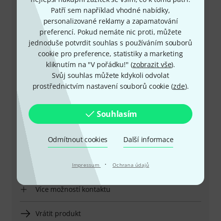
Patří sem například vhodné nabídky,
personalizované reklamy a zapamatování
preferencí. Pokud nemáte nic proti, můžete
jednoduše potvrdit souhlas s používáním souborů
+49-9546-9223-649
cookie pro preference, statistiky a marketing
kliknutím na "V pořádku!" (
zobrazit vše
).
Máte-li jakýkoli dotaz nebo problém, kolegové ze
Svůj souhlas můžete kdykoli odvolat
zákaznického centra jsou vždy připraveni pomoci
prostřednictvím nastavení souborů cookie (
zde
).
Mějte připraveno zákaznické číslo
Souhlasím
Provozní doba (CEST - Středoevropský
Odmítnout cookies
Další informace
letní čas)
·
Zařídit zpětné volání
Impressum
Ochrana údajů
Více možností kontaktu
Vrátit produkt