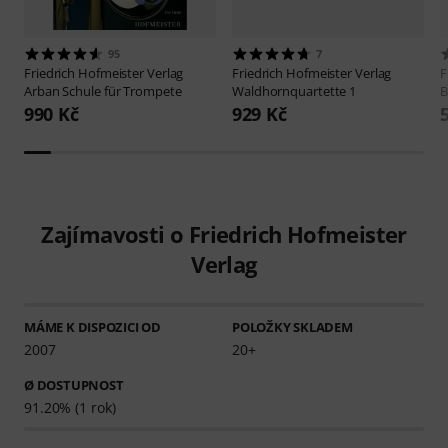
95
7
Friedrich Hofmeister Verlag
Friedrich Hofmeister Verlag
F
Arban Schule für Trompete
Waldhornquartette 1
B
990 Kč
929 Kč
Zajímavosti o Friedrich Hofmeister
Verlag
MÁME K DISPOZICI OD
POLOŽKY SKLADEM
2007
20+
Ø DOSTUPNOST
91.20% (1 rok)