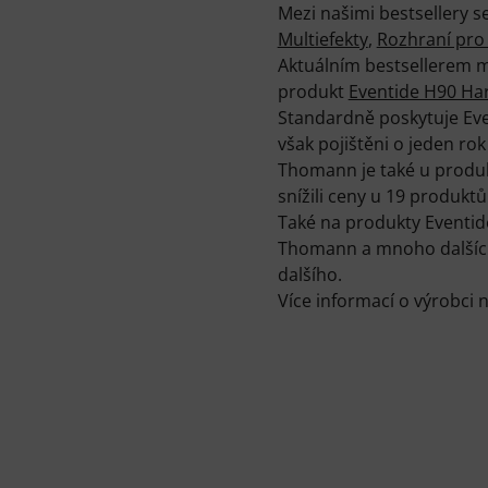
Mezi našimi bestsellery 
Multiefekty
,
Rozhraní pro
Aktuálním bestsellerem m
produkt
Eventide H90 Ha
Standardně poskytuje Even
však pojištěni o jeden rok
Thomann je také u produkt
snížili ceny u 19 produkt
Také na produkty Eventid
Thomann a mnoho dalších 
dalšího.
Více informací o výrobci 