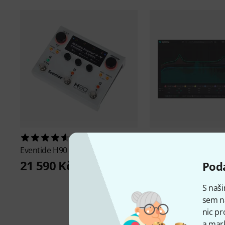
35
12
Eventide
H90 Harmonizer
Eventide
SplitEQ
1 590 Kč
21 590 Kč
Podá
S naši
sem n
nic pr
a mark