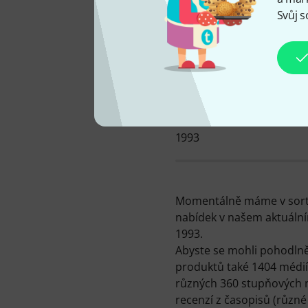
Svůj s
MÁME K DISPOZICI OD
1993
Momentálně máme v sortim
nabídek v našem aktuální
1993.
Abyste se mohli pohodlně
produktů také 1404 médií,
různých 360 stupňových n
recenzí z časopisů (různé 