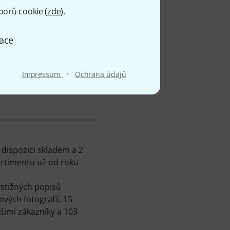
borů cookie (
zde
).
mace
·
Impressum
Ochrana údajů
dispozici skladem a 2
ortimentu už od roku
stižných popisů
vých fotografií, 15
imi zákazníky a 103