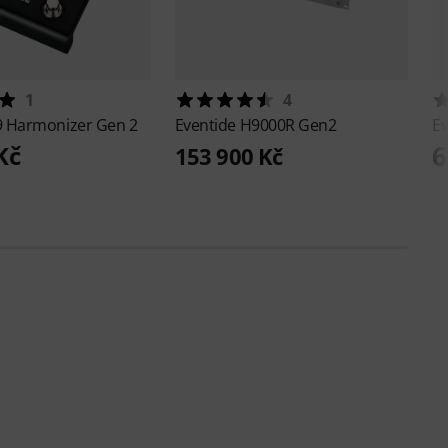
1
4
 Harmonizer Gen 2
Eventide
H9000R Gen2
E
6
Kč
153 900 Kč