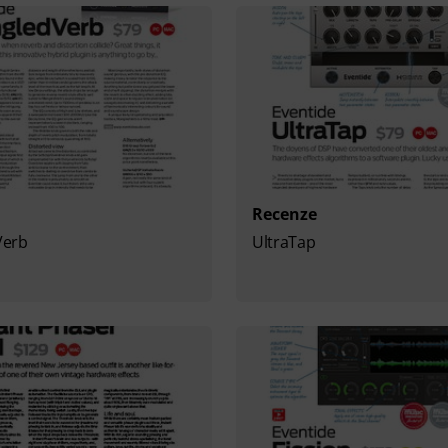
Recenze
Verb
UltraTap