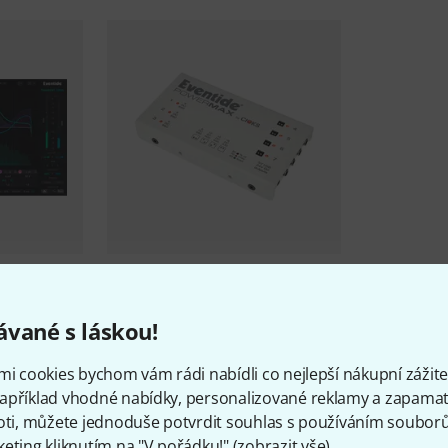
6
Eventide
PowerMAX V2
6 799 Kč
vané s láskou!
mi cookies bychom vám rádi nabídli co nejlepší nákupní zážitek
apříklad vhodné nabídky, personalizované reklamy a zapamat
oti, můžete jednoduše potvrdit souhlas s používáním souborů 
eting kliknutím na "V pořádku!" (
zobrazit vše
).