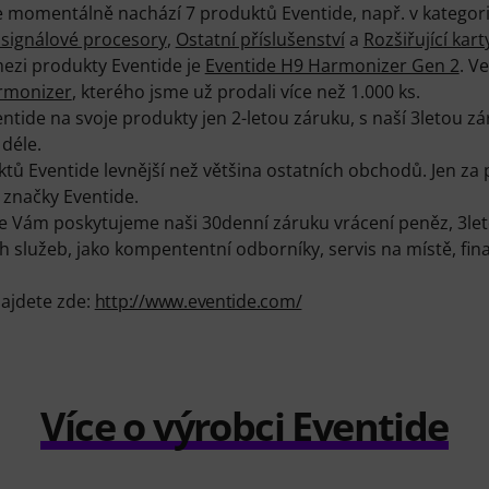
se momentálně nachází 7 produktů Eventide, např. v kategor
 signálové procesory
,
Ostatní příslušenství
a
Rozšiřující kart
ezi produkty Eventide je
Eventide H9 Harmonizer Gen 2
. V
rmonizer
, kterého jsme už prodali více než 1.000 ks.
tide na svoje produkty jen 2-letou záruku, s naší 3letou z
 déle.
ů Eventide levnější než většina ostatních obchodů. Jen za 
ů značky Eventide.
e Vám poskytujeme naši 30denní záruku vrácení peněz, 3let
služeb, jako kompententní odborníky, servis na místě, fi
najdete zde:
http://www.eventide.com/
Více o výrobci Eventide