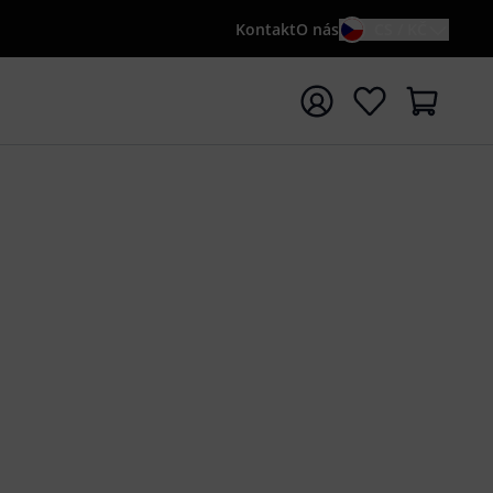
Kontakt
O nás
CS / KČ
t vyhledávání s vyhledávaným výrazem {searchTerm}