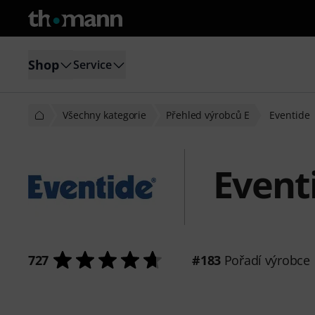
Shop
Service
Všechny kategorie
Přehled výrobců E
Eventide
Event
727
#183
Pořadí výrobce