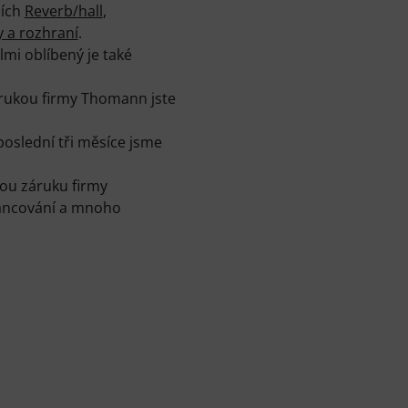
iích
Reverb/hall
,
y a rozhraní
.
elmi oblíbený je také
árukou firmy Thomann jste
poslední tři měsíce jsme
ou záruku firmy
nancování a mnoho