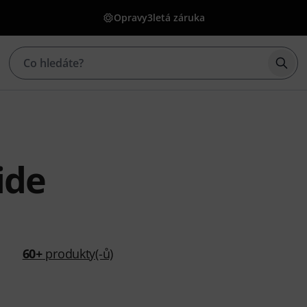
Opravy
3letá záruka
Začí
ide
60+
produkty(-ů)