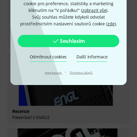
cookie pro preference, statistiky a marketing
kliknutím na "V pořádku!" (
zobrazit vše
).
Svůj souhlas můžete kdykoli odvolat
prostřednictvím nastavení souborů cookie (
zde
).
Recenze
Souhlasím
Fireball 100 E635
Odmítnout cookies
Další informace
·
Impressum
Ochrana údajů
Recenze
Powerball II E645/2