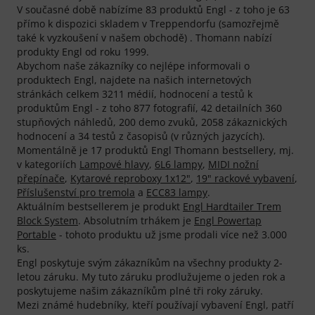
V současné době nabízíme 83 produktů Engl - z toho je 63
přímo k dispozici skladem v Treppendorfu (samozřejmě
také k vyzkoušení v našem obchodě) . Thomann nabízí
produkty Engl od roku 1999.
Abychom naše zákazníky co nejlépe informovali o
produktech Engl, najdete na našich internetových
stránkách celkem 3211 médií, hodnocení a testů k
produktům Engl - z toho 877 fotografií, 42 detailních 360
stupňových náhledů, 200 demo zvuků, 2058 zákaznických
hodnocení a 34 testů z časopisů (v různých jazycích).
Momentálně je 17 produktů Engl Thomann bestsellery, mj.
v kategoriích
Lampové hlavy
,
6L6 lampy
,
MIDI nožní
přepínače
,
Kytarové reproboxy 1x12"
,
19" rackové vybavení
,
Příslušenství pro tremola
a
ECC83 lampy
.
Aktuálním bestsellerem je produkt
Engl Hardtailer Trem
Block System
. Absolutním trhákem je
Engl Powertap
Portable
- tohoto produktu už jsme prodali více než 3.000
ks.
Engl poskytuje svým zákazníkům na všechny produkty 2-
letou záruku. My tuto záruku prodlužujeme o jeden rok a
poskytujeme našim zákazníkům plné tři roky záruky.
Mezi známé hudebníky, kteří používají vybavení Engl, patří