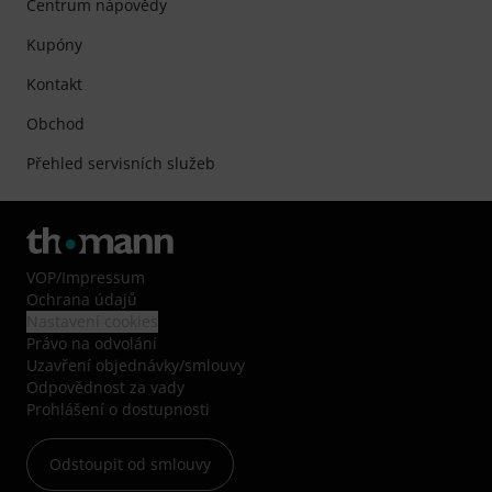
Centrum nápovědy
Kupóny
Kontakt
Obchod
Přehled servisních služeb
VOP
/
Impressum
Ochrana údajů
Nastavení cookies
Právo na odvolání
Uzavření objednávky/smlouvy
Odpovědnost za vady
Prohlášení o dostupnosti
Odstoupit od smlouvy