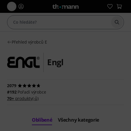
Začít 
Přehled výrobců E
Engl
2079
#192
Pořadí výrobce
70+
produkty(-ů)
Oblíbené
Všechny kategorie