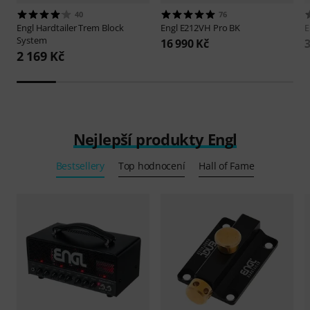
40
76
Engl
Hardtailer Trem Block
Engl
E212VH Pro BK
E
System
16 990 Kč
3
2 169 Kč
Nejlepší produkty Engl
Bestsellery
Top hodnocení
Hall of Fame