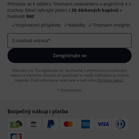
Přihlaste se k odběru Thomann newsletteru v angličtině a s
trochou štěstí vyhrajte jeden z
50 dárkových kupónů
v
hodnotě
50€
!
Inspirativní příspěvky
Nabídky
Thomann Insights
E-mailová adresa
*
Zaregistrujte se
Kliknutím na "Zaregistrujte se" souhlasíte s přijímáním e-mailových
reklam a měřením chování při používání e-mailů. Odhlášení je možné
kdykoliv. Další informace naleznete v naší sekci
Ochrana údajů
.
* Požadováno
Bezpečný nákup i platba