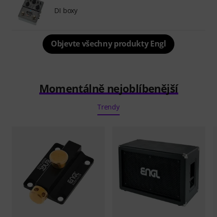
DI boxy
Objevte všechny produkty Engl
Momentálně nejoblíbenější
Trendy