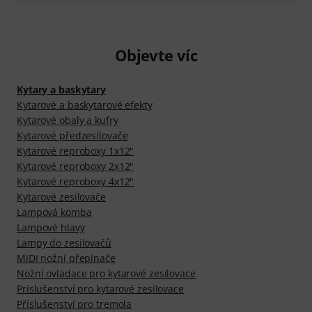
Objevte víc
Kytary a baskytary
Kytarové a baskytarové efekty
Kytarové obaly a kufry
Kytarové předzesilovače
Kytarové reproboxy 1x12"
Kytarové reproboxy 2x12"
Kytarové reproboxy 4x12"
Kytarové zesilovače
Lampová komba
Lampové hlavy
Lampy do zesilovačů
MIDI nožní přepínače
Nožní ovladace pro kytarové zesilovace
Príslušenství pro kytarové zesilovace
Příslušenství pro tremola