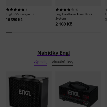
5
40
Engl
E725 Ravager IR
Engl
Hardtailer Trem Block
E
System
16 390 Kč
3
2 169 Kč
Nabídky Engl
Výprodej
Aktuální slevy