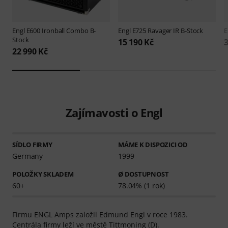
Engl
E600 Ironball Combo B-
Engl
E725 Ravager IR B-Stock
E
Stock
15 190 Kč
3
22 990 Kč
Zajímavosti o Engl
SÍDLO FIRMY
MÁME K DISPOZICI OD
Germany
1999
POLOŽKY SKLADEM
Ø DOSTUPNOST
60+
78.04% (1 rok)
Firmu ENGL Amps založil Edmund Engl v roce 1983.
Centrála firmy leží ve městě Tittmoning (D).