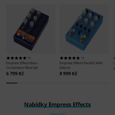
95
78
Empress Effects
Bass
Empress Effects
ParaEQ MKII
E
Compressor Blue Spk
Deluxe
1
6 799 Kč
8 999 Kč
Nabídky Empress Effects
Výprodej