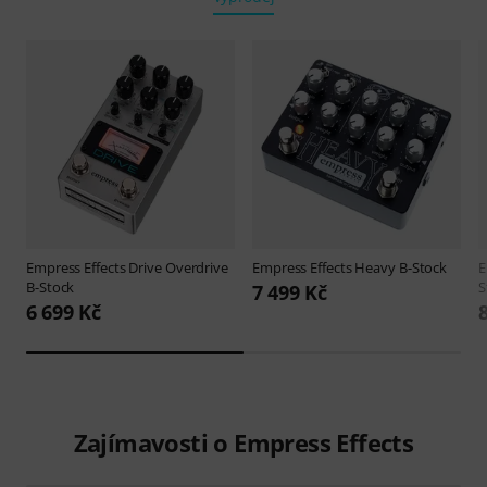
Empress Effects
Drive Overdrive
Empress Effects
Heavy B-Stock
E
B-Stock
S
7 499 Kč
6 699 Kč
Zajímavosti o Empress Effects