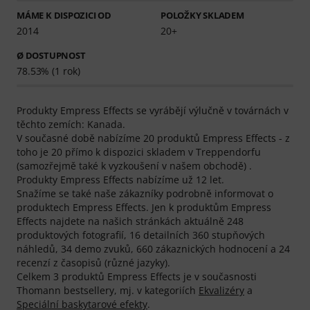
MÁME K DISPOZICI OD
POLOŽKY SKLADEM
2014
20+
Ø DOSTUPNOST
78.53% (1 rok)
Produkty Empress Effects se vyrábějí výlučně v továrnách v
těchto zemích: Kanada.
V současné době nabízíme 20 produktů Empress Effects - z
toho je 20 přímo k dispozici skladem v Treppendorfu
(samozřejmě také k vyzkoušení v našem obchodě) .
Produkty Empress Effects nabízíme už 12 let.
Snažíme se také naše zákazníky podrobně informovat o
produktech Empress Effects. Jen k produktům Empress
Effects najdete na našich stránkách aktuálně 248
produktových fotografií, 16 detailních 360 stupňových
náhledů, 34 demo zvuků, 660 zákaznických hodnocení a 24
recenzí z časopisů (různé jazyky).
Celkem 3 produktů Empress Effects je v současnosti
Thomann bestsellery, mj. v kategoriích
Ekvalizéry
a
Speciální baskytarové efekty
.