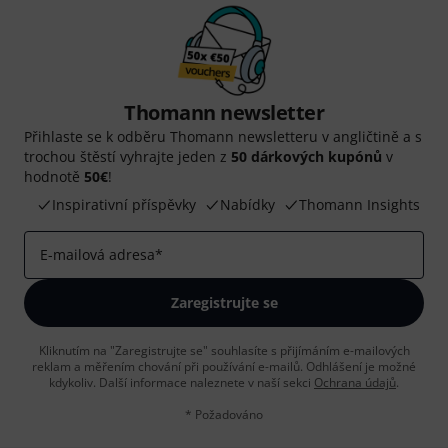
Thomann newsletter
Přihlaste se k odběru Thomann newsletteru v angličtině a s
trochou štěstí vyhrajte jeden z
50 dárkových kupónů
v
hodnotě
50€
!
Inspirativní příspěvky
Nabídky
Thomann Insights
E-mailová adresa
*
Zaregistrujte se
Kliknutím na "Zaregistrujte se" souhlasíte s přijímáním e-mailových
reklam a měřením chování při používání e-mailů. Odhlášení je možné
kdykoliv. Další informace naleznete v naší sekci
Ochrana údajů
.
* Požadováno