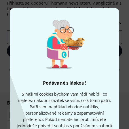
Přihlaste se k odběru Thomann newsletteru v angličtině a s
trochou štěstí vyhrajte jeden z
50 dárkových kupónů
v
hodnotě
50€
!
Inspirativní příspěvky
Nabídky
Thomann Insights
E-mailová adresa
*
Zaregistrujte se
Kliknutím na "Zaregistrujte se" souhlasíte s přijímáním e-mailových
reklam a měřením chování při používání e-mailů. Odhlášení je možné
kdykoliv. Další informace naleznete v naší sekci
Ochrana údajů
.
Podávané s láskou!
* Požadováno
S našimi cookies bychom vám rádi nabídli co
nejlepší nákupní zážitek se vším, co k tomu patří.
Bezpečný nákup i platba
Patří sem například vhodné nabídky,
personalizované reklamy a zapamatování
preferencí. Pokud nemáte nic proti, můžete
jednoduše potvrdit souhlas s používáním souborů