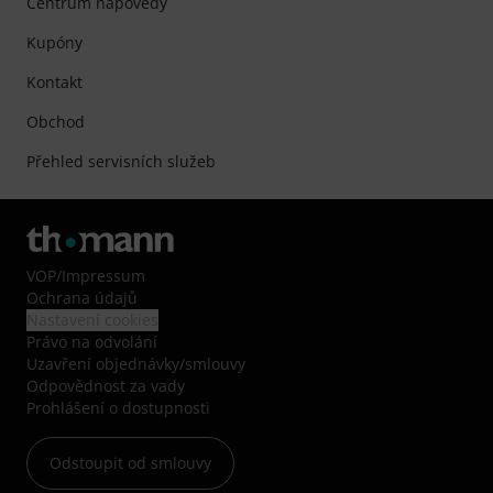
Centrum nápovědy
Kupóny
Kontakt
Obchod
Přehled servisních služeb
VOP
/
Impressum
Ochrana údajů
Nastavení cookies
Právo na odvolání
Uzavření objednávky/smlouvy
Odpovědnost za vady
Prohlášení o dostupnosti
Odstoupit od smlouvy