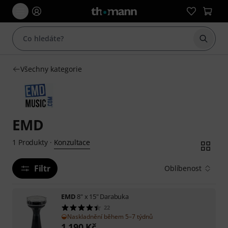
Začít 
Všechny kategorie
EMD
Konzultace
1
Produkty
·
Filtr
Oblíbenost
EMD
8" x 15" Darabuka
22
Naskladnění během 5–7 týdnů
1 190
Kč