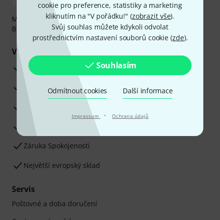
cookie pro preference, statistiky a marketing
kliknutím na "V pořádku!" (
zobrazit vše
).
Můžete bezpečně platit těmito metodami: Dobírka,
Svůj souhlas můžete kdykoli odvolat
Bankovní převod, PayPal nebo Kreditní karta.
prostřednictvím nastavení souborů cookie (
zde
).
Vaše výhody
Souhlasím
3letá záruka firmy Thomann
30denní záruka vrácení peněz
Odmítnout cookies
Další informace
Opravy
·
Impressum
Ochrana údajů
Odborné poradenství
Záruka Spokojenosti
Největší evropský sklad
Servis
Poštovné a doba doručení