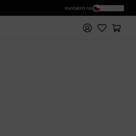
Kontakt
O nás
CS / KČ
t vyhledávání s vyhledávaným výrazem {searchTerm}