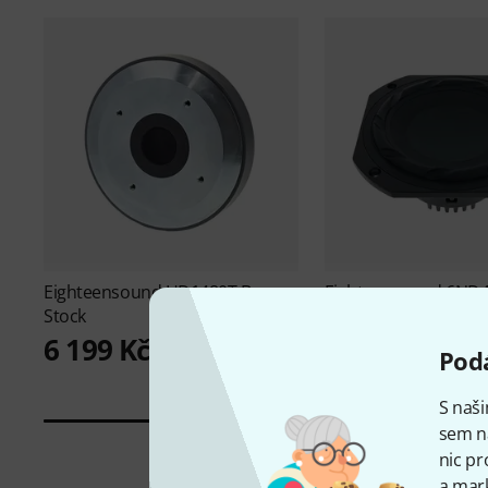
Eighteensound
HD1480T B-
Eighteensound
6ND4
Stock
B-Stock
6 199 Kč
3 111 Kč
Podá
S naši
sem n
nic pr
a mark