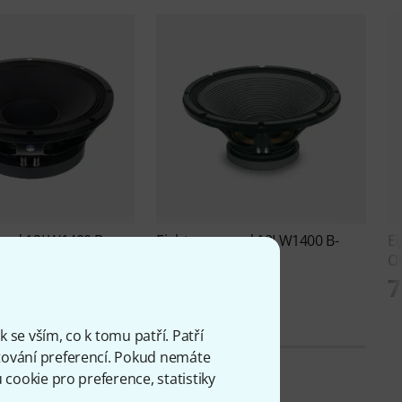
ound
12LW1400 B-
Eighteensound
18LW1400 B-
E
Stock
O
Kč
7 899 Kč
7
 se vším, co k tomu patří. Patří
ování preferencí. Pokud nemáte
cookie pro preference, statistiky