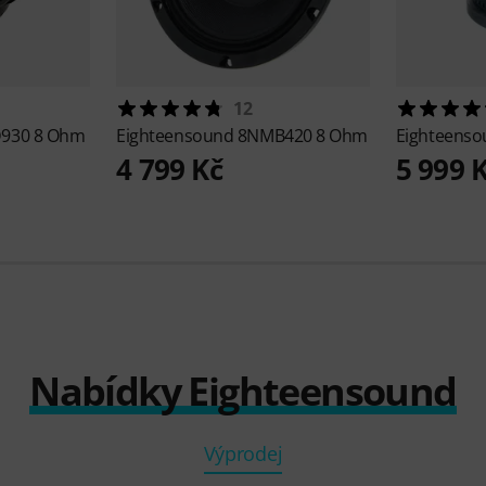
12
930 8 Ohm
Eighteensound
8NMB420 8 Ohm
Eighteens
4 799 Kč
5 999 
Nabídky Eighteensound
Výprodej