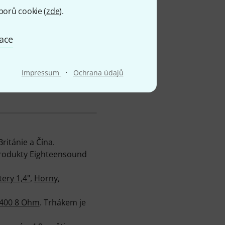
borů cookie (
zde
).
d
mace
·
Impressum
Ochrana údajů
ritánie a Čína.
 Produkty Eighteensound
ery 1,4"
,
Horny
,
400 8 Ohm
. Trhákem je