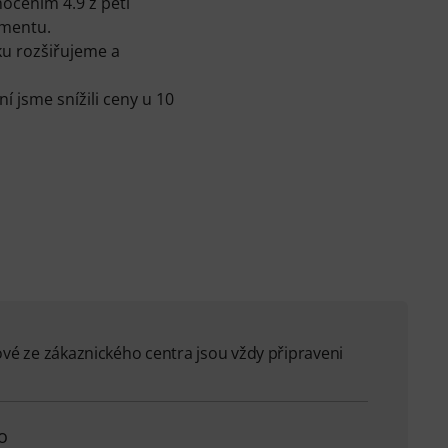
ocením 4.9 z pěti
imentu.
ku rozšiřujeme a
 jsme snížili ceny u 10
ové ze zákaznického centra jsou vždy připraveni
o