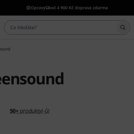
Opravy
od 4 900 Kč doprava zdarma
Začí
sound
eensound
50+
produkty(-ů)