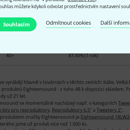
ouhlas můžete kdykoli odvolat prostřednictvím nastavení sou
Zajímavosti o Eighteensoun
Odmítnout cookies
Další infor
Souhlasím
POLOŽKY SKLADEM
Ø DOSTUPNOST
40+
87.30% (1 rok)
vyrábějí hlavně v továrnách v těchto zemích: Itálie, Velká B
8 produktů Eighteensound - z toho 48 k dispozici skladem.
dy už 21 let.
eensound se momentálně nacházejí např. v kategoriích
Tweet
 kity pro reproduktory
,
Reproduktory 6,5"
a
Tweetery 2"
.
 produktem značky Eighteensound je
Eighteensound 18LW2
kterého jsme už prodali více než 1.000 ks.