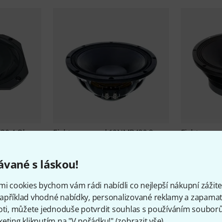
30 4 Ohm
Eighteensound
10NMB420 8
Eighteens
Ohm B-Stock
Stock
5 699 Kč
6 799 
vané s láskou!
mi cookies bychom vám rádi nabídli co nejlepší nákupní zážitek
apříklad vhodné nabídky, personalizované reklamy a zapamat
oti, můžete jednoduše potvrdit souhlas s používáním souborů 
eting kliknutím na "V pořádku!" (
zobrazit vše
).