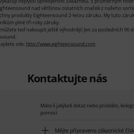
ykazují nejvyšší spokojenost zákazníků. S průměrným hodn
Eighteensound nad většinou ostatních značek z našeho sort
chny produkty Eighteensound 2-letou záruku. My tuto záru
íkům plné tři roky záruky.
žete teď nakoupit ještě výhodněji! Jen za posledních 90 dní
nsound.
najdete zde:
http://www.eighteensound.com
Kontaktujte nás
Máte-li jakýkoli dotaz nebo problém, koleg
pomoci
Mějte připraveno zákaznické čísl