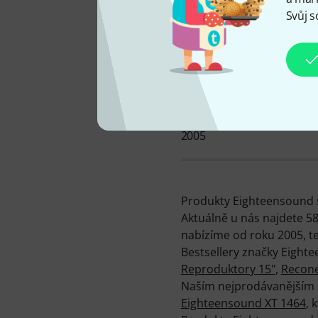
Svůj s
MÁME K DISPOZICI OD
2005
Produkty Eighteensound se 
Aktuálně u nás najdete 5
nabízíme od roku 2005, te
Bestsellery značky Eight
Reproduktory 15"
,
Recone
Naším nejprodávanějším
Eighteensound XT 1464
, 