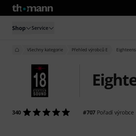
Shop
Service
Všechny kategorie
Přehled výrobců E
Eighteen
Eight
340
#707
Pořadí výrobce