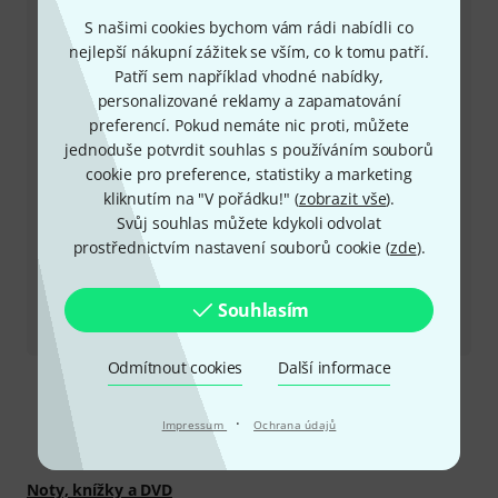
Mějte připraveno zákaznické číslo
S našimi cookies bychom vám rádi nabídli co
nejlepší nákupní zážitek se vším, co k tomu patří.
Provozní doba (CEST - Středoevropský
Patří sem například vhodné nabídky,
letní čas)
personalizované reklamy a zapamatování
preferencí. Pokud nemáte nic proti, můžete
Zařídit zpětné volání
jednoduše potvrdit souhlas s používáním souborů
cookie pro preference, statistiky a marketing
kliknutím na "V pořádku!" (
zobrazit vše
).
Více možností kontaktu
Svůj souhlas můžete kdykoli odvolat
prostřednictvím nastavení souborů cookie (
zde
).
Vrátit produkt
Souhlasím
Všechny kontakty
Odmítnout cookies
Další informace
·
Impressum
Ochrana údajů
Objevte víc
Noty, knížky a DVD