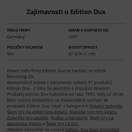
Zajímavosti o Edition Dux
SÍDLO FIRMY
MÁME K DISPOZICI OD
Germany
1997
POLOŽKY SKLADEM
Ø DOSTUPNOST
90+
97.51% (1 rok)
Hlavní sídlo firmy Edition Dux se nachází ve městě
Manching (D).
Momentálně máme v sortimentu celkem 97 produktů
Edition Dux - z toho 94 okamžitě k dispozici skladem.
Produkty Edition Dux nabízíme od roku 1997, tedy už 29 let.
Mezi našimi bestsellery se momentálně nachází 38
produktů Edition Dux, např. v kategoriích
Ostatní zpěvníky
,
Školy hry na elektrickou kytaru
,
Klasické noty pro kytaru
,
Zpěvníky pro ukulele
,
Hudba a harmonie
,
Školy hry na
akustickou kytaru
a
Školy hry na bicí
.
Aktuální bestseller se nazývá
Edition Dux Bass Unlimited
.