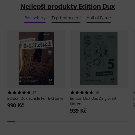
Nejlepší produkty Edition Dux
Bestsellery
Top hodnocení
Hall of Fame
37
10
Edition Dux
Schule Für E-Gitarre
Edition Dux
Das Ding 5 mit
E
Noten
990 Kč
939 Kč