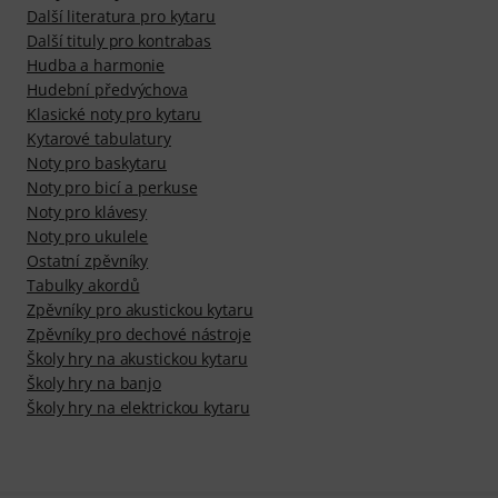
Další literatura pro kytaru
Další tituly pro kontrabas
Hudba a harmonie
Hudební předvýchova
Klasické noty pro kytaru
Kytarové tabulatury
Noty pro baskytaru
Noty pro bicí a perkuse
Noty pro klávesy
Noty pro ukulele
Ostatní zpěvníky
Tabulky akordů
Zpěvníky pro akustickou kytaru
Zpěvníky pro dechové nástroje
Školy hry na akustickou kytaru
Školy hry na banjo
Školy hry na elektrickou kytaru