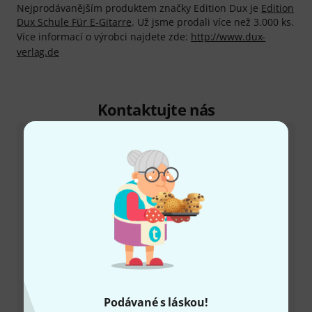
Nejprodávanějším produktem značky Edition Dux je
Edition
Dux Schule Für E-Gitarre
. Už jsme prodali více než 3.000 ks.
Více informací o výrobci najdete zde:
http://www.dux-
verlag.de
Kontaktujte nás
Zákaznický servis - Česko
+49-9546-9223-649
Máte-li jakýkoli dotaz nebo problém, kolegové ze
zákaznického centra jsou vždy připraveni pomoci
Podávané s láskou!