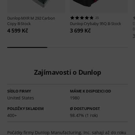
Dunlop
MXR M 292 Carbon
25
Copy B-Stock
Dunlop
Crybaby 95Q B-Stock
D
B
4 599 Kč
3 699 Kč
Zajímavosti o Dunlop
SÍDLO FIRMY
MÁME K DISPOZICI OD
United States
1980
POLOŽKY SKLADEM
Ø DOSTUPNOST
400+
98.47% (1 rok)
Počátky firmy Dunlop Manufacturing, Inc. sahají až do roku