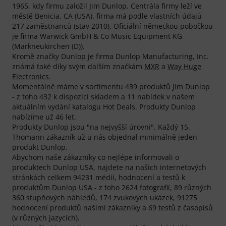
1965, kdy firmu založil Jim Dunlop. Centrála firmy leží ve
městě Benicia, CA (USA). firma má podle vlastních údajů
217 zaměstnanců (stav 2010). Oficiální německou pobočkou
je firma Warwick GmbH & Co Music Equipment KG
(Markneukirchen (D)).
Kromě značky Dunlop je firma Dunlop Manufacturing, Inc.
známá také díky svým dalším značkám
MXR
a
Way Huge
Electronics
.
Momentálně máme v sortimentu 439 produktů Jim Dunlop
- z toho 432 k dispozici skladem a 11 nabídek v našem
aktuálním vydání katalogu Hot Deals. Produkty Dunlop
nabízíme už 46 let.
Produkty Dunlop jsou "na nejvyšší úrovni". Každý 15.
Thomann zákazník už u nás objednal minimálně jeden
produkt Dunlop.
Abychom naše zákazníky co nejlépe informovali o
produktech Dunlop USA, najdete na našich internetových
stránkách celkem 94231 médií, hodnocení a testů k
produktům Dunlop USA - z toho 2624 fotografií, 89 různých
360 stupňových náhledů, 174 zvukových ukázek, 91275
hodnocení produktů našimi zákazníky a 69 testů z časopisů
(v různých jazycích).