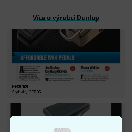
Více o výrobci Dunlop
Recenze
Crybaby GCB95