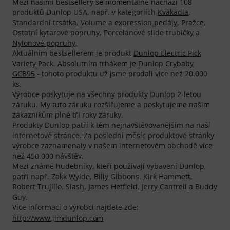
Mezi našimi bestsellery se momentálně nachází 108
produktů Dunlop USA, např. v kategoriích
Kvákadla
,
Standardní trsátka
,
Volume a expression pedály
,
Pražce
,
Ostatní kytarové popruhy
,
Porcelánové slide trubičky
a
Nylonové popruhy
.
Aktuálním bestsellerem je produkt
Dunlop Electric Pick
Variety Pack
. Absolutním trhákem je
Dunlop Crybaby
GCB95
- tohoto produktu už jsme prodali více než 20.000
ks.
Výrobce poskytuje na všechny produkty Dunlop 2-letou
záruku. My tuto záruku rozšiřujeme a poskytujeme našim
zákazníkům plné tři roky záruky.
Produkty Dunlop patří k těm nejnavštěvovanějším na naší
internetové stránce. Za poslední měsíc produktové stránky
výrobce zaznamenaly v našem internetovém obchodě více
než 450.000 návštěv.
Mezi známé hudebníky, kteří používají vybavení Dunlop,
patří např.
Zakk Wylde
,
Billy Gibbons
,
Kirk Hammett
,
Robert Trujillo
,
Slash
,
James Hetfield
,
Jerry Cantrell
a Buddy
Guy.
Více informací o výrobci najdete zde:
http://www.jimdunlop.com