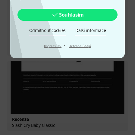
Souhlasím
Odmítnout cookies
Další informace
Recenze
·
Impressum
Ochrana údajů
CBM95 CryBaby Mini Wah
Recenze
Slash Cry Baby Classic