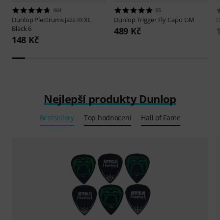
464
55
Dunlop
Plectrums Jazz III XL
Dunlop
Trigger Fly Capo GM
D
Black 6
489 Kč
148 Kč
Nejlepší produkty Dunlop
Bestsellery
Top hodnocení
Hall of Fame