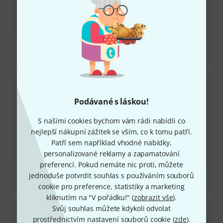
Recenze
Clyde McCoy Cry Baby Wah
Podávané s láskou!
S našimi cookies bychom vám rádi nabídli co
nejlepší nákupní zážitek se vším, co k tomu patří.
Patří sem například vhodné nabídky,
personalizované reklamy a zapamatování
preferencí. Pokud nemáte nic proti, můžete
Recenze
jednoduše potvrdit souhlas s používáním souborů
DVP5 Volume (X) 8 Pedal
cookie pro preference, statistiky a marketing
kliknutím na "V pořádku!" (
zobrazit vše
).
Svůj souhlas můžete kdykoli odvolat
prostřednictvím nastavení souborů cookie (
zde
).