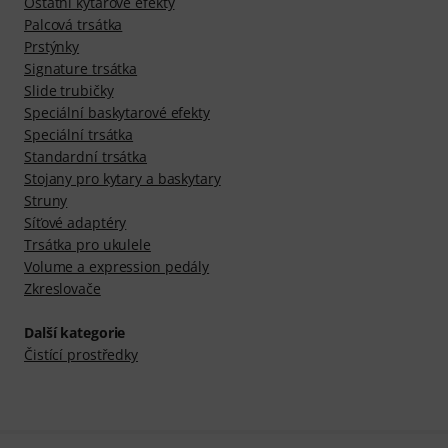
Ostatní kytarové efekty
Palcová trsátka
Prstýnky
Signature trsátka
Slide trubičky
Speciální baskytarové efekty
Speciální trsátka
Standardní trsátka
Stojany pro kytary a baskytary
Struny
Síťové adaptéry
Trsátka pro ukulele
Volume a expression pedály
Zkreslovače
Další kategorie
Čistící prostředky