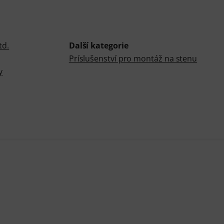
td.
Další kategorie
Príslušenství pro montáž na stenu
y