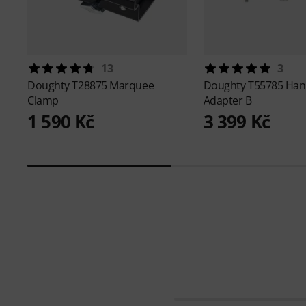
13
3
Doughty
T28875 Marquee
Doughty
T55785 Han
Clamp
Adapter B
1 590 Kč
3 399 Kč