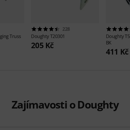
228
ging Truss
Doughty
T20301
Doughty
T5
BK
205 Kč
411 Kč
Zajímavosti o Doughty