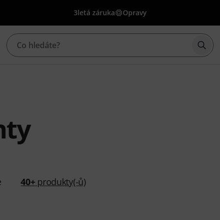
3letá záruka
Opravy
Začí
hty
e
40+
produkty(-ů)