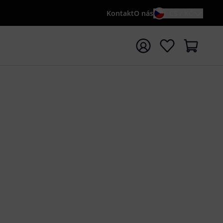
Kontakt
O nás
CS / KČ
t vyhledávání s vyhledávaným výrazem {searchTerm}