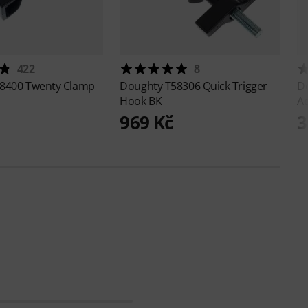
422
8
8400 Twenty Clamp
Doughty
T58306 Quick Trigger
D
Hook BK
A
969 Kč
3