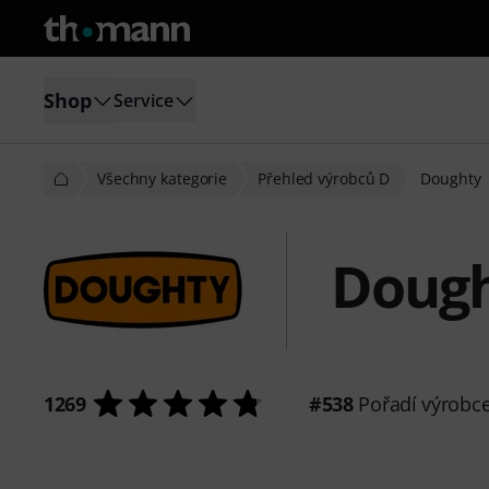
Shop
Service
Všechny kategorie
Přehled výrobců D
Doughty
Doug
1269
#538
Pořadí výrobc