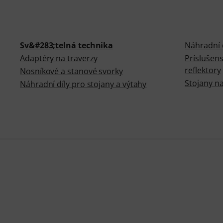
Sv&#283;telná technika
Náhradní d
Adaptéry na traverzy
Príslušens
reflektory
Nosníkové a stanové svorky
Stojany na
Náhradní díly pro stojany a výtahy