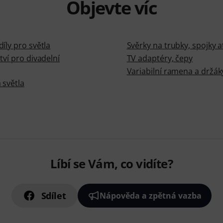
Objevte víc
íly pro světla
Svěrky na trubky, spojky a
tví pro divadelní
TV adaptéry, čepy
Variabilní ramena a držák
 světla
Líbí se Vám, co vidíte?
Sdílet
Nápověda a zpětná vazba