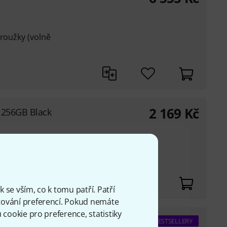
kroužky (volně
2 169
Kč
 256GB Black
 se vším, co k tomu patří. Patří
ování preferencí. Pokud nemáte
cookie pro preference, statistiky
 128GB Black
BESTSELLERY