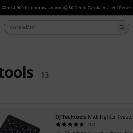
od 4 900 Kč doprava zdarma
30 Denní Záruka Vrácení Peněz
Začí
tools
13
DJ Techtools
Midi Fighter Twiste
104
16 enkodérů s vysokým rozliše