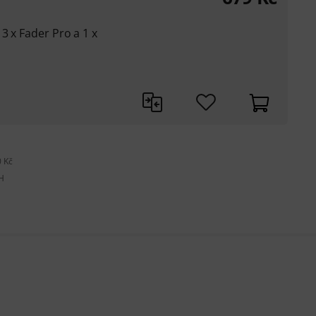
3 x Fader Pro a 1 x
 Kč
H