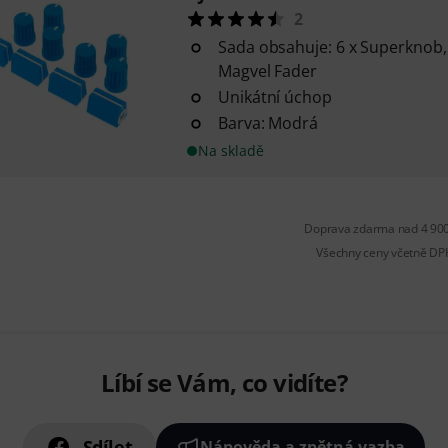
2
Sada obsahuje: 6 x Superknob, 
Magvel Fader
Unikátní úchop
Barva: Modrá
Na skladě
Doprava zdarma nad 4 900
Všechny ceny včetně DP
Líbí se Vám, co vidíte?
Sdílet
Nápověda a zpětná vazba