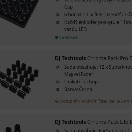
Cap
6 bočních tlačítek řazení/funkčn
Každý enkodér poskytuje 11s
vazbu LED
Na skladě
DJ Techtools
Chroma Pack Pro B
Sada obsahuje: 12 x Superknob,
Magvel Fader
Unikátní úchop
Barva: Černá
Dostupný v krátkém čase (ca. 2-5 dní)
DJ Techtools
Chroma Pack Lite 
Sada obsahuje: 6 x Superknob, 