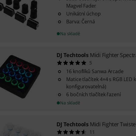
Magvel Fader
Unikátní úchop
Barva: Černá
Na skladě
DJ Techtools
Midi Fighter Spectr
5
16 knoflíků Sanwa Arcade
Matice tlačítek 4×4 s RGB LED 
konfigurovatelná)
6 bočních tlačítek řazení
Na skladě
DJ Techtools
Midi Fighter Twiste
11