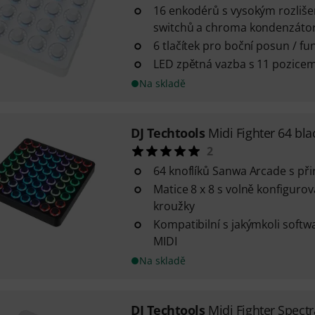
16 enkodérů s vysokým rozliš
switchů a chroma kondenzáto
6 tlačítek pro boční posun / fun
LED zpětná vazba s 11 pozicem
Na skladě
DJ Techtools
Midi Fighter 64 bla
2
64 knoflíků Sanwa Arcade s p
Matice 8 x 8 s volně konfiguro
kroužky
Kompatibilní s jakýmkoli soft
MIDI
Na skladě
DJ Techtools
Midi Fighter Spectr