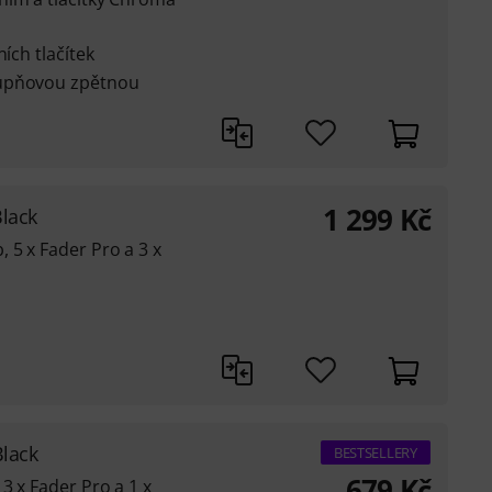
ích tlačítek
tupňovou zpětnou
1 299
Kč
lack
 5 x Fader Pro a 3 x
Black
BESTSELLERY
679
Kč
3 x Fader Pro a 1 x