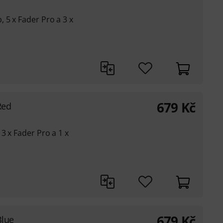
 5 x Fader Pro a 3 x
679
Kč
Red
3 x Fader Pro a 1 x
679
Kč
Blue