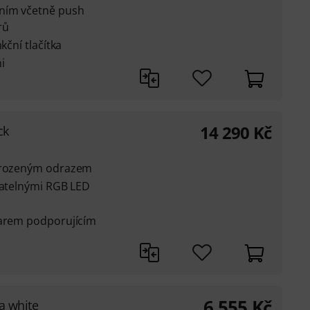
ením včetně push
rů
kční tlačítka
i
14 290
Kč
ck
řirozeným odrazem
vatelnými RGB LED
warem podporujícím
6 555
Kč
a white