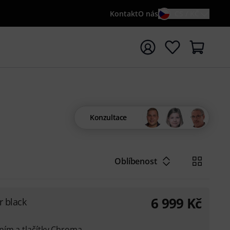
Kontakt
O nás
CS / KČ
t vyhledávání s vyhledávaným výrazem {searchTerm}
Konzultace
Oblíbenost
6 999
Kč
r black
ním a tlačítky Chroma