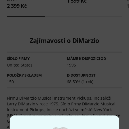
1 599 Kč
2 399 Kč
Zajímavosti o DiMarzio
SÍDLO FIRMY
MÁME K DISPOZICI OD
United States
1995
POLOŽKY SKLADEM
Ø DOSTUPNOST
150+
68.50% (1 rok)
Firmu DiMarzio Musical Instrument Pickups, Inc založil
Larry DiMarzio v roce 1975. Sídlo firmy DiMarzio Musical
Instrument Pickups, Inc se nachází ve městě New York
(USA). Oficiální německou pobočkou je firma Sound Service
GmbH (Rangsdorf (D)).
Aktuálně máme v sortimentu 286 produktů DiMarzio - z