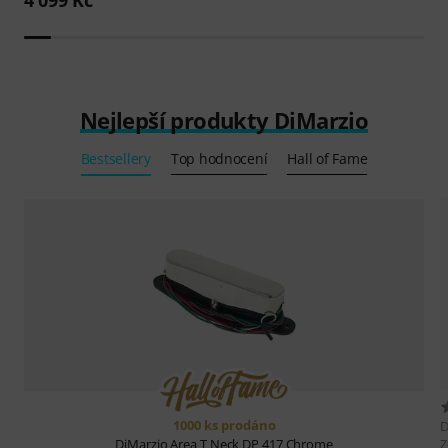
Nejlepší produkty DiMarzio
Bestsellery
Top hodnocení
Hall of Fame
1000 ks prodáno
D
Z
DiMarzio
Area T Neck DP 417 Chrome