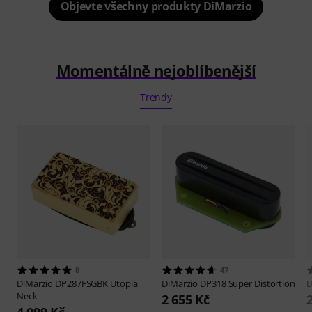
Objevte všechny produkty DiMarzio
Momentálně nejoblíbenější
Trendy
8
47
DiMarzio
DP287FSGBK Utopia
DiMarzio
DP318 Super Distortion
D
Neck
2 655 Kč
4 099 Kč