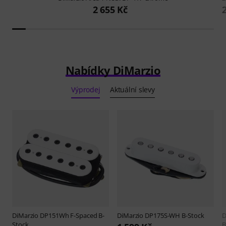
2 655 Kč
Nabídky DiMarzio
Výprodej
Aktuální slevy
DiMarzio
DP151Wh F-Spaced B-
DiMarzio
DP175S-WH B-Stock
D
Stock
B