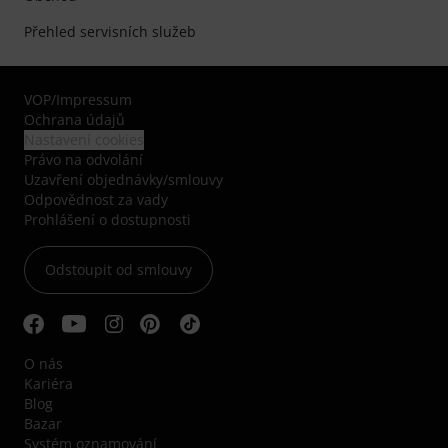
Přehled servisních služeb
VOP
/
Impressum
Ochrana údajů
Nastavení cookies
Právo na odvolání
Uzavření objednávky/smlouvy
Odpovědnost za vady
Prohlášení o dostupnosti
Odstoupit od smlouvy
O nás
Kariéra
Blog
Bazar
Systém oznamování