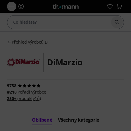
Začít 
Přehled výrobců D
DiMarzio
9758
#218
Pořadí výrobce
250+
produkty(-ů)
Oblíbené
Všechny kategorie