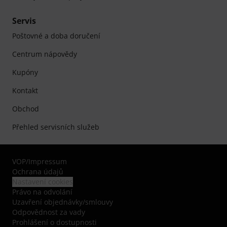
Servis
Poštovné a doba doručení
Centrum nápovědy
Kupóny
Kontakt
Obchod
Přehled servisních služeb
VOP
/
Impressum
Ochrana údajů
Nastavení cookies
Právo na odvolání
Uzavření objednávky/smlouvy
Odpovědnost za vady
Prohlášení o dostupnosti