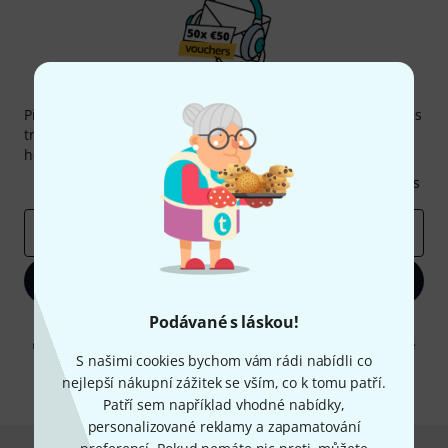
Thomann newsletter
Přihlaste se k odběru Thomann newsletteru v angličtině a s
trochou štěstí vyhrajte jeden z
50 dárkových kupónů
v
hodnotě
50€
!
Inspirativní příspěvky
Nabídky
Thomann Insights
E-mailová adresa
*
Zaregistrujte se
Podávané s láskou!
Kliknutím na "Zaregistrujte se" souhlasíte s přijímáním e-mailových
reklam a měřením chování při používání e-mailů. Odhlášení je možné
S našimi cookies bychom vám rádi nabídli co
kdykoliv. Další informace naleznete v naší sekci
Ochrana údajů
.
nejlepší nákupní zážitek se vším, co k tomu patří.
* Požadováno
Patří sem například vhodné nabídky,
personalizované reklamy a zapamatování