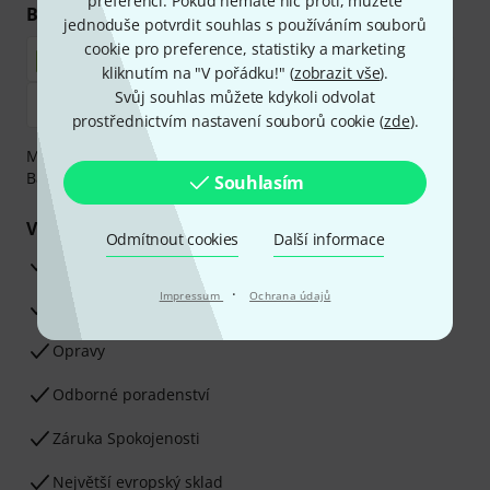
preferencí. Pokud nemáte nic proti, můžete
Bezpečný nákup i platba
jednoduše potvrdit souhlas s používáním souborů
cookie pro preference, statistiky a marketing
kliknutím na "V pořádku!" (
zobrazit vše
).
Svůj souhlas můžete kdykoli odvolat
prostřednictvím nastavení souborů cookie (
zde
).
Můžete bezpečně platit těmito metodami: Dobírka,
Bankovní převod, PayPal nebo Kreditní karta.
Souhlasím
Vaše výhody
Odmítnout cookies
Další informace
3letá záruka firmy Thomann
·
Impressum
Ochrana údajů
30denní záruka vrácení peněz
Opravy
Odborné poradenství
Záruka Spokojenosti
Největší evropský sklad