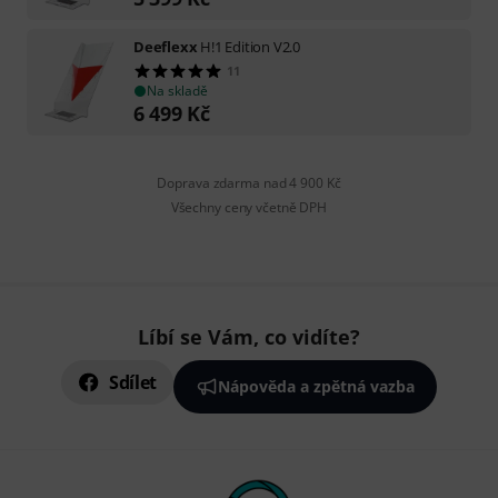
Deeflexx
H!1 Edition V2.0
11
Na skladě
6 499
Kč
Doprava zdarma nad 4 900 Kč
Všechny ceny včetně DPH
Líbí se Vám, co vidíte?
Sdílet
Nápověda a zpětná vazba