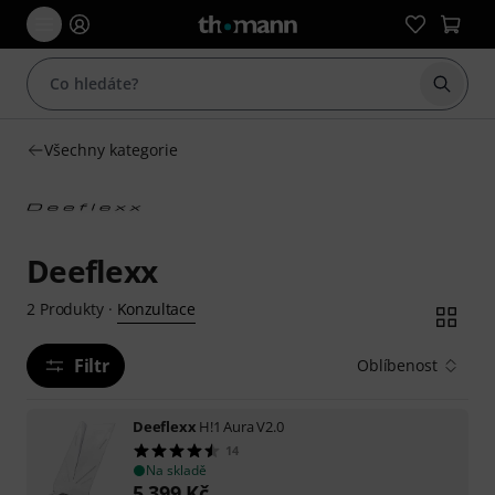
Začít 
Všechny kategorie
Deeflexx
Konzultace
2
Produkty
·
Filtr
Oblíbenost
Deeflexx
H!1 Aura V2.0
14
Na skladě
5 399
Kč