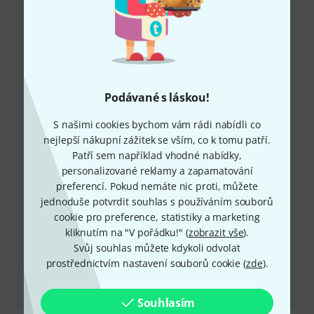
+49-9546-9223-649
Máte-li jakýkoli dotaz nebo problém, kolegové ze
zákaznického centra jsou vždy připraveni pomoci
Mějte připraveno zákaznické číslo
Podávané s láskou!
S našimi cookies bychom vám rádi nabídli co
Provozní doba (CEST - Středoevropský
nejlepší nákupní zážitek se vším, co k tomu patří.
letní čas)
Patří sem například vhodné nabídky,
personalizované reklamy a zapamatování
Zařídit zpětné volání
preferencí. Pokud nemáte nic proti, můžete
jednoduše potvrdit souhlas s používáním souborů
Více možností kontaktu
cookie pro preference, statistiky a marketing
kliknutím na "V pořádku!" (
zobrazit vše
).
Vrátit produkt
Svůj souhlas můžete kdykoli odvolat
prostřednictvím nastavení souborů cookie (
zde
).
Všechny kontakty
Souhlasím