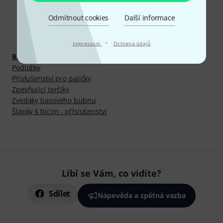
Odmítnout cookies
Další informace
Objevte víc
·
Impressum
Ochrana údajů
Bicí a perkuse
Podložky
Příslušenství pro paličky
Zpevňující terčíky
Zvedáky basového bubnu
Šlapky k bicím - příslušenství
Líbí se Vám, co vidíte?
Sdílet
Nápověda a zpětná vazba