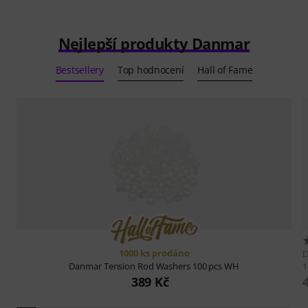
Nejlepší produkty Danmar
Bestsellery
Top hodnocení
Hall of Fame
1000 ks prodáno
1
Danmar
Tension Rod Washers 100 pcs WH
389 Kč