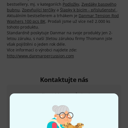
bestsellery, mj. v kategoriích
Podložky
,
Zvedáky basového
bubnu
,
Zpevňující terčíky
a
Šlapky k bicím - příslušenství
.
Aktuálním bestsellerem a trhákem je
Danmar Tension Rod
Washers 100 pcs BK
. Prodali jsme už více než 2.000 ks
tohoto produktu.
Standardně poskytuje Danmar na svoje produkty jen 2-
letou záruku, s naší 3letou zárukou firmy Thomann jste
však pojištěni o jeden rok déle.
Více informací o výrobci najdete zde:
http://www.danmarpercussion.com
Kontaktujte nás
Zákaznický servis - Česko