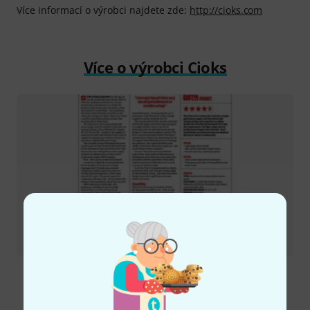
Více informací o výrobci najdete zde:
http://cioks.com
Více o výrobci Cioks
Recenze
Sol