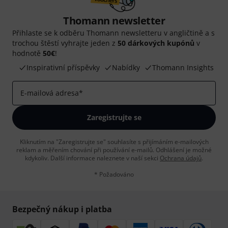
Thomann newsletter
Přihlaste se k odběru Thomann newsletteru v angličtině a s
trochou štěstí vyhrajte jeden z
50 dárkových kupónů
v
hodnotě
50€
!
Inspirativní příspěvky
Nabídky
Thomann Insights
E-mailová adresa
*
Zaregistrujte se
Kliknutím na "Zaregistrujte se" souhlasíte s přijímáním e-mailových
reklam a měřením chování při používání e-mailů. Odhlášení je možné
kdykoliv. Další informace naleznete v naší sekci
Ochrana údajů
.
* Požadováno
Bezpečný nákup i platba