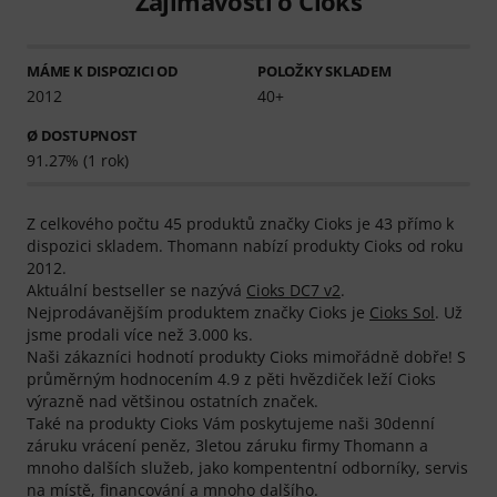
Zajímavosti o Cioks
MÁME K DISPOZICI OD
POLOŽKY SKLADEM
2012
40+
Ø DOSTUPNOST
91.27% (1 rok)
Z celkového počtu 45 produktů značky Cioks je 43 přímo k
dispozici skladem. Thomann nabízí produkty Cioks od roku
2012.
Aktuální bestseller se nazývá
Cioks DC7 v2
.
Nejprodávanějším produktem značky Cioks je
Cioks Sol
. Už
jsme prodali více než 3.000 ks.
Naši zákazníci hodnotí produkty Cioks mimořádně dobře! S
průměrným hodnocením 4.9 z pěti hvězdiček leží Cioks
výrazně nad většinou ostatních značek.
Také na produkty Cioks Vám poskytujeme naši 30denní
záruku vrácení peněz, 3letou záruku firmy Thomann a
mnoho dalších služeb, jako kompententní odborníky, servis
na místě, financování a mnoho dalšího.