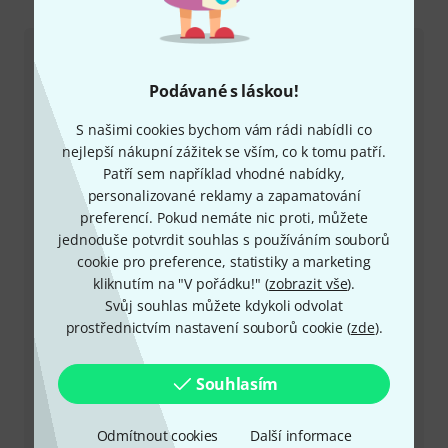
Kontaktujte nás
Zákaznický servis - Česko
Podávané s láskou!
S našimi cookies bychom vám rádi nabídli co
nejlepší nákupní zážitek se vším, co k tomu patří.
Patří sem například vhodné nabídky,
personalizované reklamy a zapamatování
+49-9546-9223-649
preferencí. Pokud nemáte nic proti, můžete
jednoduše potvrdit souhlas s používáním souborů
Máte-li jakýkoli dotaz nebo problém, kolegové ze
cookie pro preference, statistiky a marketing
zákaznického centra jsou vždy připraveni pomoci
kliknutím na "V pořádku!" (
zobrazit vše
).
Svůj souhlas můžete kdykoli odvolat
Mějte připraveno zákaznické číslo
prostřednictvím nastavení souborů cookie (
zde
).
Provozní doba (CEST - Středoevropský
letní čas)
Souhlasím
Zařídit zpětné volání
Odmítnout cookies
Další informace