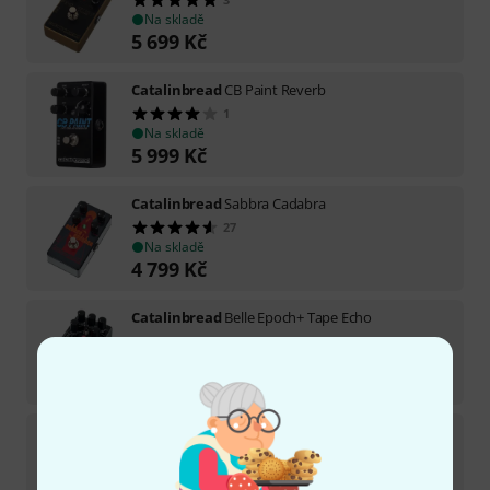
Na skladě
5 699
Kč
Catalinbread
CB Paint Reverb
1
Na skladě
5 999
Kč
Catalinbread
Sabbra Cadabra
27
Na skladě
4 799
Kč
Catalinbread
Belle Epoch+ Tape Echo
Na skladě
6 999
Kč
Catalinbread
Belle Epoch+ Tape Echo B-Stock
Na skladě