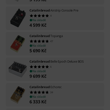
Catalinbread
Airstrip Console Pre
4
Na skladě
4 599
Kč
Catalinbread
Topanga
47
Na skladě
5 690
Kč
Catalinbread
Belle Epoch Deluxe BOS
6
Na skladě
9 699
Kč
Catalinbread
Echorec
34
Na skladě
6 333
Kč