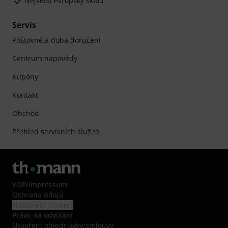
Největší evropský sklad
Servis
Poštovné a doba doručení
Centrum nápovědy
Kupóny
Kontakt
Obchod
Přehled servisních služeb
VOP
/
Impressum
Ochrana údajů
Nastavení cookies
Právo na odvolání
Uzavření objednávky/smlouvy