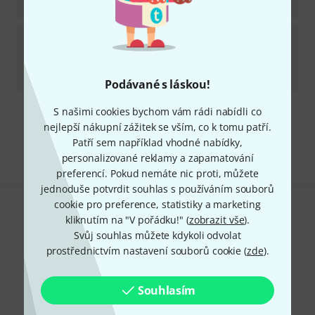
5 699
Kč
Catalinbread
CB Paint Reverb B-Stock
Na skladě
5 090
Kč
Podávané s láskou!
S našimi cookies bychom vám rádi nabídli co
Doprava zdarma nad 4 900 Kč
nejlepší nákupní zážitek se vším, co k tomu patří.
Všechny ceny včetně DPH
Patří sem například vhodné nabídky,
personalizované reklamy a zapamatování
preferencí. Pokud nemáte nic proti, můžete
jednoduše potvrdit souhlas s používáním souborů
cookie pro preference, statistiky a marketing
Líbí se Vám, co vidíte?
kliknutím na "V pořádku!" (
zobrazit vše
).
Svůj souhlas můžete kdykoli odvolat
Sdílet
Nápověda a zpětná vazba
prostřednictvím nastavení souborů cookie (
zde
).
Souhlasím