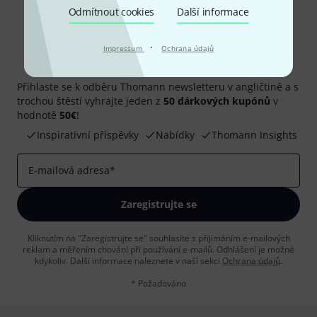
Odmítnout cookies
Další informace
·
Impressum
Ochrana údajů
Thomann newsletter
Přihlaste se k odběru Thomann newsletteru v angličtině a s
trochou štěstí vyhrajte jeden z
50 dárkových kupónů
v
hodnotě
50€
!
Inspirativní příspěvky
Nabídky
Thomann Insights
E-mailová adresa
*
Zaregistrujte se
Kliknutím na "Zaregistrujte se" souhlasíte s přijímáním e-mailových
reklam a měřením chování při používání e-mailů. Odhlášení je možné
kdykoliv. Další informace naleznete v naší sekci
Ochrana údajů
.
* Požadováno