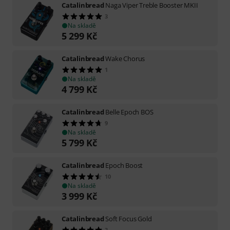
Catalinbread
Naga Viper Treble Booster MKII
3
Na skladě
5 299
Kč
Catalinbread
Wake Chorus
1
Na skladě
4 799
Kč
Catalinbread
Belle Epoch BOS
9
Na skladě
5 799
Kč
Catalinbread
Epoch Boost
10
Na skladě
3 999
Kč
Catalinbread
Soft Focus Gold
3