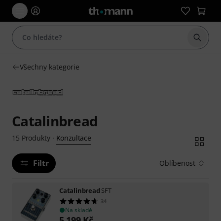
Začít 
Všechny kategorie
Catalinbread
Konzultace
15
Produkty
·
Filtr
Oblíbenost
Catalinbread
SFT
34
Na skladě
5 199
Kč