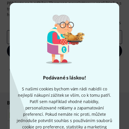
Přihlaste se k odběru Thomann newsletteru v angličtině a s
trochou štěstí vyhrajte jeden z
50 dárkových kupónů
v
hodnotě
50€
!
Inspirativní příspěvky
Nabídky
Thomann Insights
E-mailová adresa
*
Zaregistrujte se
Kliknutím na "Zaregistrujte se" souhlasíte s přijímáním e-mailových
reklam a měřením chování při používání e-mailů. Odhlášení je možné
kdykoliv. Další informace naleznete v naší sekci
Ochrana údajů
.
Podávané s láskou!
* Požadováno
S našimi cookies bychom vám rádi nabídli co
nejlepší nákupní zážitek se vším, co k tomu patří.
Patří sem například vhodné nabídky,
Bezpečný nákup i platba
personalizované reklamy a zapamatování
preferencí. Pokud nemáte nic proti, můžete
jednoduše potvrdit souhlas s používáním souborů
cookie pro preference, statistiky a marketing