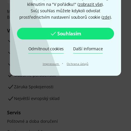
kliknutím na "V pořádku!" (
zobrazit vše
).
Svůj souhlas můžete kdykoli odvolat
Můžete bezpečně platit těmito metodami: Dobírka,
Bankovní převod, PayPal nebo Kreditní karta.
prostřednictvím nastavení souborů cookie (
zde
).
Vaše výhody
Souhlasím
3letá záruka firmy Thomann
Odmítnout cookies
Další informace
30denní záruka vrácení peněz
Opravy
·
Impressum
Ochrana údajů
Odborné poradenství
Záruka Spokojenosti
Největší evropský sklad
Servis
Poštovné a doba doručení