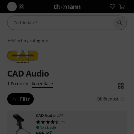
Začít 
Všechny kategorie
CAD Audio
Konzultace
1
Produkty
·
Filtr
Oblíbenost
CAD Audio
U29
25
Na skladě
555
Kč