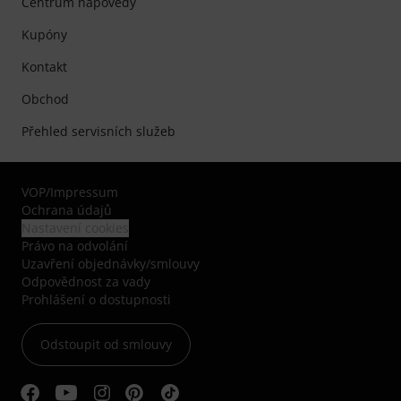
Centrum nápovědy
Kupóny
Kontakt
Obchod
Přehled servisních služeb
VOP
/
Impressum
Ochrana údajů
Nastavení cookies
Právo na odvolání
Uzavření objednávky/smlouvy
Odpovědnost za vady
Prohlášení o dostupnosti
Odstoupit od smlouvy