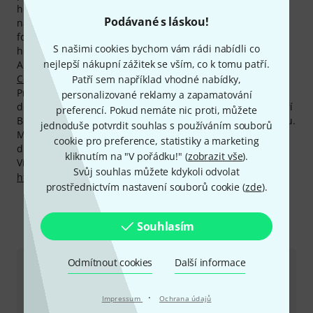
hodnocení, testů a další zajímavé doplňkové informace na
Podávané s láskou!
našich internetových stránkách, mezi nimi např. 392
fotografií, 32 různých 360 stupňových fotografií a 207
S našimi cookies bychom vám rádi nabídli co
hodnocení našich zákazníků.
nejlepší nákupní zážitek se vším, co k tomu patří.
Absolutním trhákem tohoto výrobce je
Bubblebee The Lav
Concealer Tape
. Dosud jsme prodali více než 3.000 .
Patří sem například vhodné nabídky,
Produkty značky Bubblebee jsou zpravidla nadprůměrně
personalizované reklamy a zapamatování
dobře dostupné. S 97% dostupností v posledním roce patří
preferencí. Pokud nemáte nic proti, můžete
Bubblebee mezi Top 10 všech výrobců v našem sortimentu.
jednoduše potvrdit souhlas s používáním souborů
Momentálně máme 49 produktů značky Bubblebee k
cookie pro preference, statistiky a marketing
dispozici skladem.
kliknutím na "V pořádku!" (
zobrazit vše
).
Více informací o výrobci najdete zde:
Svůj souhlas můžete kdykoli odvolat
http://www.bubblebeeindustries.com
prostřednictvím nastavení souborů cookie (
zde
).
Souhlasím
Kontaktujte nás
Odmítnout cookies
Další informace
Zákaznický servis - Česko
·
Impressum
Ochrana údajů