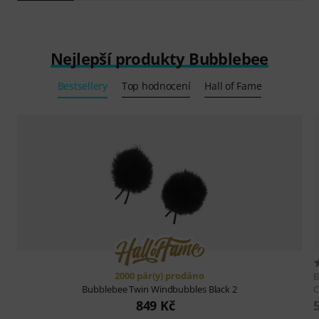
Nejlepší produkty Bubblebee
Bestsellery
Top hodnocení
Hall of Fame
2000 pár(y) prodáno
B
C
Bubblebee
Twin Windbubbles Black 2
849 Kč