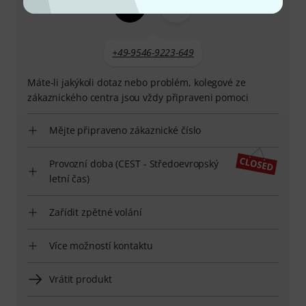
+49-9546-9223-649
Máte-li jakýkoli dotaz nebo problém, kolegové ze
zákaznického centra jsou vždy připraveni pomoci
Mějte připraveno zákaznické číslo
Provozní doba (CEST - Středoevropský
letní čas)
Zařídit zpětné volání
Více možností kontaktu
Vrátit produkt