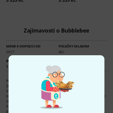
5 333 Kč
5 333 Kč
Zajímavosti o Bubblebee
MÁME K DISPOZICI OD
POLOŽKY SKLADEM
2017
40+
Ø DOSTUPNOST
97.25% (1 rok)
Produkty Bubblebee jsou hlavně Made in Lotyšsko a
Dánsko.
V obchodě Thomann najdete 53 produktů Bubblebee - z
toho 49 k dispozici skladem. Produkty Bubblebee nabízíme
od roku 2017.
Abychom naše zákazníky podrobně informovali také o
produktech Bubblebee, nabízíme Vám aktuálně 631 médií,