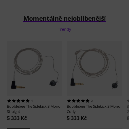
Momentálně nejoblíbenější
Trendy
1
2
Bubblebee
The Sidekick 3 Mono
Bubblebee
The Sidekick 3 Mono
B
Straight
Curly
G
5 333 Kč
5 333 Kč