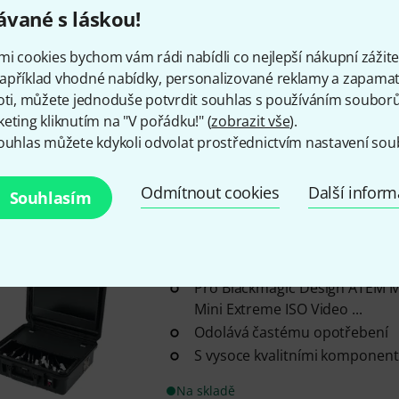
Na skladě
vané s láskou!
mi cookies bychom vám rádi nabídli co nejlepší nákupní zážitek
BSS
Pro Case Atem Mini
apříklad vhodné nabídky, personalizované reklamy a zapamat
Pro mixážní pult Blackmagic D
oti, můžete jednoduše potvrdit souhlas s používáním souborů 
ATEM Mini Pro / ...
eting kliknutím na "V pořádku!" (
zobrazit vše
).
S vysoce kvalitními komponent
ouhlas můžete kdykoli odvolat prostřednictvím nastavení sou
10,1" vysílací obrazovka
Odmítnout cookies
Další infor
Souhlasím
Naskladnění během 1–2 týdnů
BSS
Pro Case Atem Mini Ext B-St
Pro Blackmagic Design ATEM M
Mini Extreme ISO Video ...
Odolává častému opotřebení
S vysoce kvalitními komponent
Na skladě