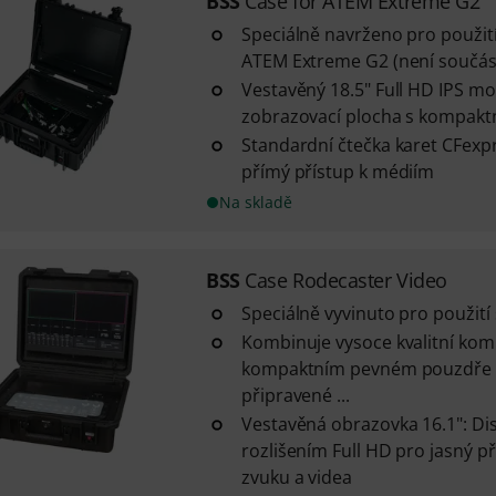
BSS
Case for ATEM Extreme G2
Speciálně navrženo pro použit
ATEM Extreme G2 (není součást
Vestavěný 18.5" Full HD IPS mon
zobrazovací plocha s kompakt
Standardní čtečka karet CFexpr
přímý přístup k médiím
Na skladě
BSS
Case Rodecaster Video
Speciálně vyvinuto pro použití
Kombinuje vysoce kvalitní ko
kompaktním pevném pouzdře a
připravené ...
Vestavěná obrazovka 16.1": Di
rozlišením Full HD pro jasný p
zvuku a videa