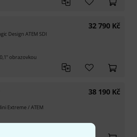
32 790
Kč
agic Design ATEM SDI
10,1" obrazovkou
38 190
Kč
e
ini Extreme / ATEM
y