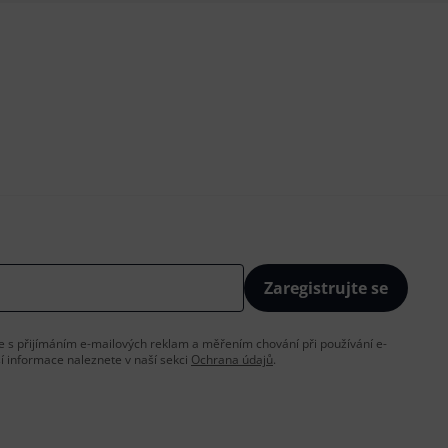
Zaregistrujte se
íte s přijímáním e-mailových reklam a měřením chování při používání e-
ší informace naleznete v naší sekci
Ochrana údajů
.