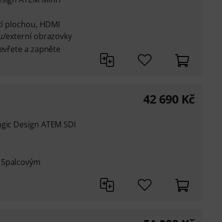
ací plochou, HDMI
u/externí obrazovky
tevřete a zapněte
42 690
Kč
agic Design ATEM SDI
15palcovým