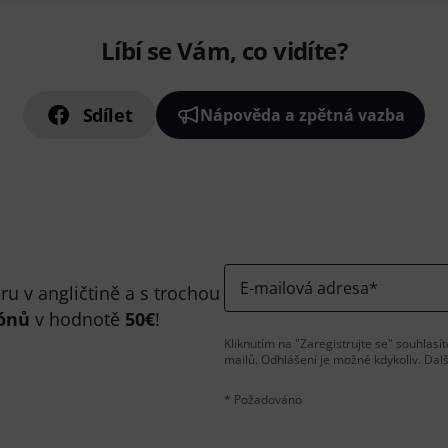
Líbí se Vám, co vidíte?
Sdílet
Nápověda a zpětná vazba
E-mailová adresa
*
u v angličtině a s trochou
ónů
v hodnotě
50€
!
Kliknutím na "Zaregistrujte se" souhlas
mailů. Odhlášení je možné kdykoliv. Dal
* Požadováno