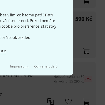
 se vším, co k tomu patří. Patří
31 590
Kč
ování preferencí. Pokud nemáte
esign ATEM Mini /
cookie pro preference, statistiky
y
borů cookie (
zde
).
mace
·
Impressum
Ochrana údajů
32 790
Kč
ock
ini Extreme / ATEM
Nejlepší cena na 30
-7%
dny/dnů
:
35 290
Kč
y