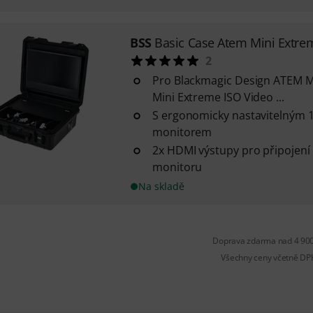
BSS
Basic Case Atem Mini Extre
2
Pro Blackmagic Design ATEM M
Mini Extreme ISO Video ...
S ergonomicky nastavitelným 
monitorem
2x HDMI výstupy pro připojení
monitoru
Na skladě
Doprava zdarma nad 4 900
Všechny ceny včetně DP