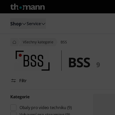
Shop
Service
Všechny kategorie
BSS
BSS
9
Filtr
Kategorie
Obaly pro video techniku
(9)
Vybavení pro streaming
(9)