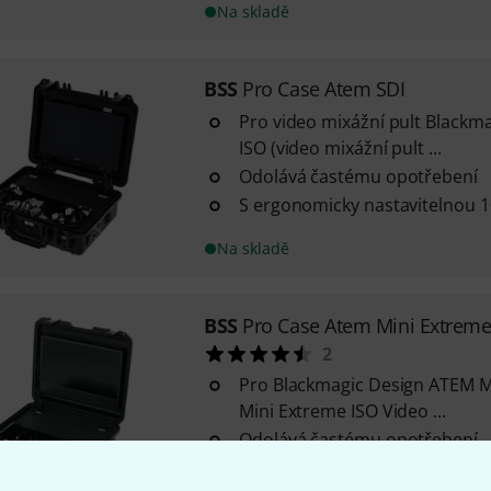
Na skladě
BSS
Pro Case Atem SDI
Pro video mixážní pult Blackm
ISO (video mixážní pult ...
Odolává častému opotřebení
S ergonomicky nastavitelnou 
Na skladě
BSS
Pro Case Atem Mini Extrem
2
Pro Blackmagic Design ATEM M
Mini Extreme ISO Video ...
Odolává častému opotřebení
S vysoce kvalitními komponent