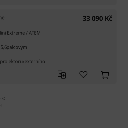
33 090
Kč
me
ini Extreme / ATEM
15,6palcovým
 projektoru/externího
 Kč
H