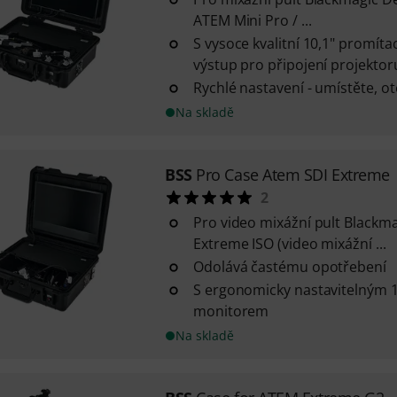
ATEM Mini Pro / ...
S vysoce kvalitní 10,1" promít
výstup pro připojení projektor
Rychlé nastavení - umístěte, o
Na skladě
BSS
Pro Case Atem SDI Extreme
2
Pro video mixážní pult Blackm
Extreme ISO (video mixážní ...
Odolává častému opotřebení
S ergonomicky nastavitelným 
monitorem
Na skladě