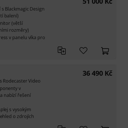
51 000
Kč
í s Blackmagic Design
í balení)
itor (větší
ními rozměry)
ess v panelu víka pro
36 490
Kč
 s Rodecaster Video
mponenty v
 nabízí řešení
splej s vysokým
řehled o zdrojích