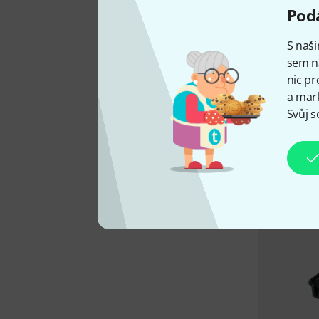
Podá
S naši
sem n
nic pr
a mark
Svůj s