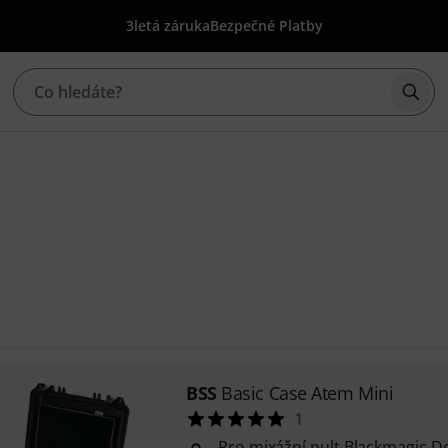
3letá záruka
Bezpečné Platby
Začí
BSS
Basic Case Atem Mini
1
Pro mixážní pult Blackmagic D