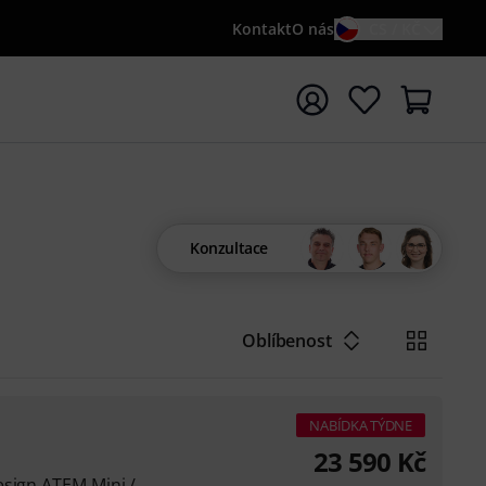
Kontakt
O nás
CS / KČ
t vyhledávání s vyhledávaným výrazem {searchTerm}
Konzultace
Oblíbenost
NABÍDKA TÝDNE
23 590
Kč
esign ATEM Mini /