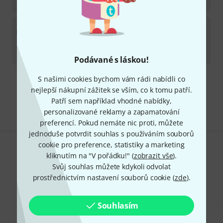
11 990
Kč
Brass Bags
Premiere German Double Leather
Produkt dostupný v řádu několika měsíců
10 990
Kč
Podávané s láskou!
S našimi cookies bychom vám rádi nabídli co
Doprava zdarma nad 4 900 Kč
nejlepší nákupní zážitek se vším, co k tomu patří.
Všechny ceny včetně DPH
Patří sem například vhodné nabídky,
personalizované reklamy a zapamatování
preferencí. Pokud nemáte nic proti, můžete
jednoduše potvrdit souhlas s používáním souborů
cookie pro preference, statistiky a marketing
Líbí se Vám, co vidíte?
kliknutím na "V pořádku!" (
zobrazit vše
).
Svůj souhlas můžete kdykoli odvolat
Sdílet
Nápověda a zpětná vazba
prostřednictvím nastavení souborů cookie (
zde
).
Souhlasím