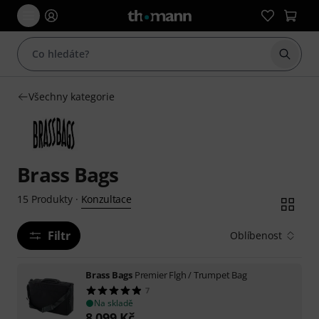
Začít 
Všechny kategorie
Brass Bags
Konzultace
15
Produkty
·
Filtr
Oblíbenost
Brass Bags
Premier Flgh / Trumpet Bag
7
Na skladě
8 099
Kč