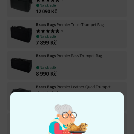
Na skladě
12 090
Kč
Brass Bags
Premier Triple Trumpet Bag
9
Na skladě
7 899
Kč
Brass Bags
Premier Bass Trumpet Bag
Na skladě
8 990
Kč
Brass Bags
Premier Leather Quad Trumpet
2
Na skladě
11 790
Kč
Brass Bags
Premier Leather Triple Trumpet
Na skladě