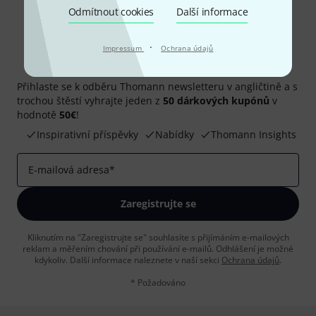
Odmítnout cookies
Další informace
·
Impressum
Ochrana údajů
Thomann newsletter
Přihlaste se k odběru Thomann newsletteru v angličtině a s
trochou štěstí vyhrajte jeden z
50 dárkových kupónů
v
hodnotě
50€
!
Inspirativní příspěvky
Nabídky
Thomann Insights
E-mailová adresa
*
Zaregistrujte se
Kliknutím na "Zaregistrujte se" souhlasíte s přijímáním e-mailových
reklam a měřením chování při používání e-mailů. Odhlášení je možné
kdykoliv. Další informace naleznete v naší sekci
Ochrana údajů
.
* Požadováno