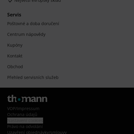
Největší evropský sklad
Servis
Poštovné a doba doručení
Centrum nápovědy
Kupóny
Kontakt
Obchod
Přehled servisních služeb
VOP
/
Impressum
Ochrana údajů
Nastavení cookies
Právo na odvolání
Uzavření objednávky/smlouvy