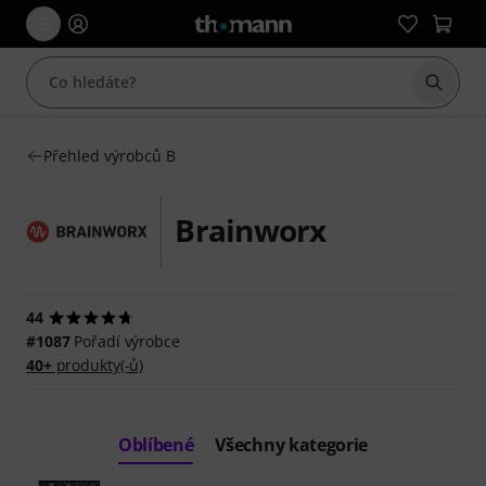
Začít 
Přehled výrobců B
Brainworx
44
#1087
Pořadí výrobce
40+
produkty(-ů)
Oblíbené
Všechny kategorie