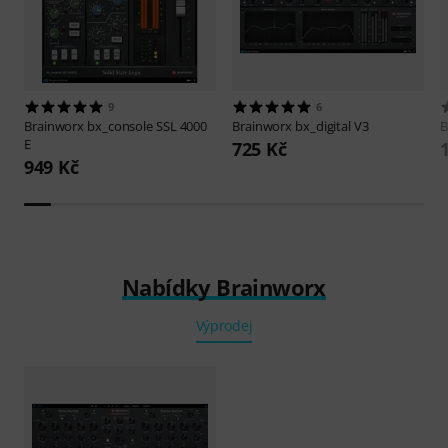
9
6
Brainworx
bx_console SSL 4000
Brainworx
bx_digital V3
B
E
725 Kč
949 Kč
Nabídky Brainworx
Výprodej