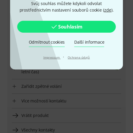
Svůj souhlas můžete kdykoli odvolat
prostřednictvím nastavení souborů cookie (
zde
).
+49-9546-9223-649
Souhlasím
Máte-li jakýkoli dotaz nebo problém, kolegové ze
zákaznického centra jsou vždy připraveni pomoci
Odmítnout cookies
Další informace
Mějte připraveno zákaznické číslo
·
Impressum
Ochrana údajů
Provozní doba (CEST - Středoevropský
letní čas)
Zařídit zpětné volání
Více možností kontaktu
Vrátit produkt
Všechny kontakty