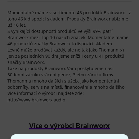
Momentálně máme v sortimentu 46 produktů Brainworx - z
toho 46 k dispozici skladem. Produkty Brainworx nabízíme
už 16 let.
S vynikající dostupností produktů ve výši 99% patří
Brainworx mezi Top 10 našich značek. Momentálně máme
46 produktů značky Brainworx k dispozici skladem.
Levně může prodávat každý, ale ne tak jako Thomann :-)
Jen za posledních 90 dní jsme snížili ceny u 41 produktů
značky Brainworx.
Také na produkty Brainworx Vám poskytujeme naši
30denní záruku vrácení peněz, 3letou záruku firmy
Thomann a mnoho dalších služeb, jako kompententní
odborníky, servis na místě, financování a mnoho dalšího.
Více informací o výrobci najdete zde:
http://www.brainworx.audio
Více o výrobci Brainworx