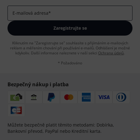
E-mailová adresa
*
Zaregistrujte se
Kliknutím na "Zaregistrujte se" souhlasíte s přijímáním e-mailových
reklam a měřením chování při používání e-mailů. Odhlášení je možné
kdykoliv. Další informace naleznete v naší sekci
Ochrana údajů
.
* Požadováno
Bezpečný nákup i platba
Můžete bezpečně platit těmito metodami: Dobírka,
Bankovní převod, PayPal nebo Kreditní karta.